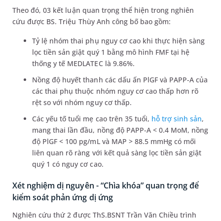
Theo đó, 03 kết luận quan trọng thể hiện trong nghiên
cứu được BS. Triệu Thùy Anh công bố bao gồm:
Tỷ lệ nhóm thai phụ nguy cơ cao khi thực hiện sàng
lọc tiền sản giật quý 1 bằng mô hình FMF tại hệ
thống y tế MEDLATEC là 9.86%.
Nồng độ huyết thanh các dấu ấn PlGF và PAPP-A của
các thai phụ thuộc nhóm nguy cơ cao thấp hơn rõ
rệt so với nhóm nguy cơ thấp.
Các yếu tố tuổi mẹ cao trên 35 tuổi,
hỗ trợ sinh sản
,
mang thai lần đầu, nồng độ PAPP-A < 0.4 MoM, nồng
độ PlGF < 100 pg/mL và MAP > 88.5 mmHg có mối
liên quan rõ ràng với kết quả sàng lọc tiền sản giật
quý 1 có nguy cơ cao.
Xét nghiệm dị nguyên - “Chìa khóa” quan trọng để
kiểm soát phản ứng dị ứng
Nghiên cứu thứ 2 được ThS.BSNT Trần Văn Chiều trình