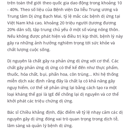
trên toàn thế giới theo quốc gia dao động trong khoảng 10
- 40%. Theo số liệu của Bệnh viện Da liễu Trung ương và
Trung tâm Dị ứng Bạch Mai, tỷ lệ mắc các bệnh dị ứng tại
Việt Nam khá cao, khoảng 20 triệu người (tương đương
20% dân số), tập trung chủ yếu ở một số vùng nông thôn.
Nếu không được phát hiện và điều trị kịp thời, bệnh lý này
gây ra những ảnh hưởng nghiêm trọng tới sức khỏe và
chất lượng cuộc sống.
Dị nguyên là chất gây ra phản ứng dị ứng với cơ thể. Các
chất gây phản ứng dị ứng có thể kể đến như thực phẩm,
thuốc, hóa chất, bụi, phấn hoa, côn trùng... Khi hệ thống
miễn dịch xác định rằng đây là chất lạ có khả năng gây
nguy hiểm, cơ thể sẽ phản ứng lại bằng cách tạo ra một
loại kháng thể gọi là IgE để chống lại dị nguyên và cơ thể
khởi phát các triệu chứng dị ứng.
Bác sĩ Chiều khẳng định, đặc điểm về tỷ lệ nhạy cảm các dị
nguyên gây dị ứng đóng vai trò quan trọng trong dịch tễ,
lâm sàng và quản lý bệnh dị ứng.