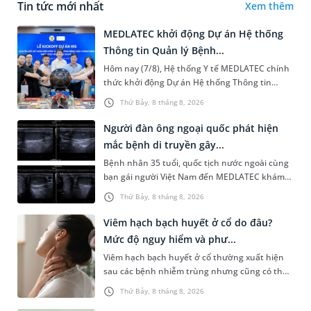
Tin tức mới nhất
Xem thêm
MEDLATEC khởi động Dự án Hệ thống
Thông tin Quản lý Bệnh...
Hôm nay (7/8), Hệ thống Y tế MEDLATEC chính
thức khởi động Dự án Hệ thống Thông tin
Quản lý Bệnh viện (HIS - Hospital Information
Thứ Bảy, 8 tháng 8, 2026
System) giai đoạn mới. Dự á...
Người đàn ông ngoại quốc phát hiện
mắc bệnh di truyền gây...
Bệnh nhân 35 tuổi, quốc tịch nước ngoài cùng
bạn gái người Việt Nam đến MEDLATEC khám
sức khỏe tiền hôn nhân. Qua thăm khám và
Thứ Bảy, 8 tháng 8, 2026
làm các xét nghiệm chuyên sâu,...
Viêm hạch bạch huyết ở cổ do đâu?
Mức độ nguy hiểm và phư...
Viêm hạch bạch huyết ở cổ thường xuất hiện
sau các bệnh nhiễm trùng nhưng cũng có thể
liên quan đến lao hạch hoặc ung thư. Để tìm
Thứ Bảy, 8 tháng 8, 2026
hiểu nguyên nhân gây viêm,...