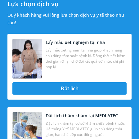
Lựa chọn dịch vụ
Quý khách hàng vui lòng lựa chọn dịch vụ y tế theo nhu
cầu!
Lấy mẫu xét nghiệm tại nhà
Lấy mẫu xét nghiệm tại nhà giúp khách hàng
chủ động tầm soát bệnh lý. Đồng thời tiết kiệm
thời gian đi lại, chờ đợi kết quả với mức chi phí
hợp lý.
Đặt lịch
Đặt lịch thăm khám tại MEDLATEC
Đặt lịch khám tại cơ sở khám chữa bệnh thuộc
Hệ thống Y tế MEDLATEC giúp chủ động thời
gian, hạn chế tiếp xúc đông người.