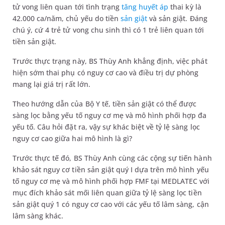
tử vong liên quan tới tình trạng
tăng huyết áp
thai kỳ là
42.000 ca/năm, chủ yếu do tiền
sản giật
và sản giật. Đáng
chú ý, cứ 4 trẻ tử vong chu sinh thì có 1 trẻ liên quan tới
tiền sản giật.
Trước thực trạng này, BS Thùy Anh khẳng định, việc phát
hiện sớm thai phụ có nguy cơ cao và điều trị dự phòng
mang lại giá trị rất lớn.
Theo hướng dẫn của Bộ Y tế, tiền sản giật có thể được
sàng lọc bằng yếu tố nguy cơ mẹ và mô hình phối hợp đa
yếu tố. Câu hỏi đặt ra, vậy sự khác biệt về tỷ lệ sàng lọc
nguy cơ cao giữa hai mô hình là gì?
Trước thực tế đó, BS Thùy Anh cùng các cộng sự tiến hành
khảo sát nguy cơ tiền sản giật quý I dựa trên mô hình yếu
tố nguy cơ mẹ và mô hình phối hợp FMF tại MEDLATEC với
mục đích khảo sát mối liên quan giữa tỷ lệ sàng lọc tiền
sản giật quý 1 có nguy cơ cao với các yếu tố lâm sàng, cận
lâm sàng khác.