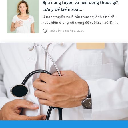
Bị u nang tuyến vú nên uống thuốc gì?
Lưu ý để kiểm soát...
U nang tuyến vú là tổn thương lành tính dễ
xuất hiện ở phụ nữ trong độ tuổi 35 - 50. Khi
được chẩn đoán mắc bệnh, nhiều người
Thứ Bảy, 8 tháng 8, 2026
thường băn khoăn u nang tuyến v...