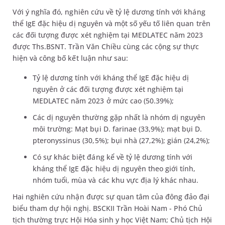
Với ý nghĩa đó, nghiên cứu về tỷ lệ dương tính với kháng
thể IgE đặc hiệu dị nguyên và một số yếu tố liên quan trên
các đối tượng được xét nghiệm tại MEDLATEC năm 2023
được Ths.BSNT. Trần Văn Chiều cùng các cộng sự thực
hiện và công bố kết luận như sau:
Tỷ lệ dương tính với kháng thể IgE đặc hiệu dị
nguyên ở các đối tượng được xét nghiệm tại
MEDLATEC năm 2023 ở mức cao (50.39%);
Các dị nguyên thường gặp nhất là nhóm dị nguyên
môi trường: Mạt bụi D. farinae (33,9%); mạt bụi D.
pteronyssinus (30,5%); bụi nhà (27,2%); gián (24,2%);
Có sự khác biệt đáng kể về tỷ lệ dương tính với
kháng thể IgE đặc hiệu dị nguyên theo giới tính,
nhóm tuổi, mùa và các khu vực địa lý khác nhau.
Hai nghiên cứu nhận được sự quan tâm của đông đảo đại
biểu tham dự hội nghị. BSCKII Trần Hoài Nam - Phó Chủ
tịch thường trực Hội Hóa sinh y học Việt Nam; Chủ tịch Hội