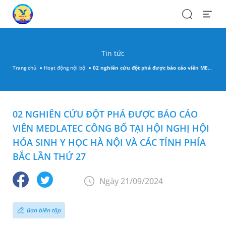
Search
Open
Menu
Tin tức
Trang chủ
Hoạt động nội bộ
02 nghiên cứu đột phá được báo cáo viên MEDLATEC công bố tại hội nghị Hội Hóa sinh Y học Hà Nội và các tỉnh phía Bắc lần thứ 27
02 NGHIÊN CỨU ĐỘT PHÁ ĐƯỢC BÁO CÁO
VIÊN MEDLATEC CÔNG BỐ TẠI HỘI NGHỊ HỘI
HÓA SINH Y HỌC HÀ NỘI VÀ CÁC TỈNH PHÍA
BẮC LẦN THỨ 27
Ngày 21/09/2024
Ban biên tập