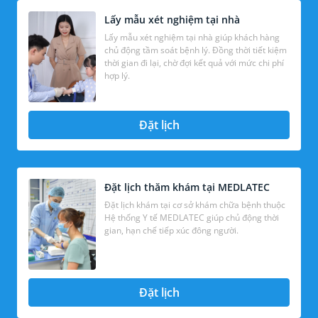
Lấy mẫu xét nghiệm tại nhà
Lấy mẫu xét nghiệm tại nhà giúp khách hàng
chủ động tầm soát bệnh lý. Đồng thời tiết kiệm
thời gian đi lại, chờ đợi kết quả với mức chi phí
hợp lý.
Đặt lịch
Đặt lịch thăm khám tại MEDLATEC
Đặt lịch khám tại cơ sở khám chữa bệnh thuộc
Hệ thống Y tế MEDLATEC giúp chủ động thời
gian, hạn chế tiếp xúc đông người.
Đặt lịch