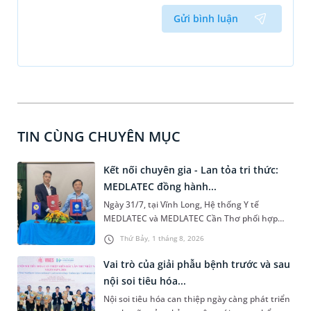
Gửi bình luận
TIN CÙNG CHUYÊN MỤC
Kết nối chuyên gia - Lan tỏa tri thức:
MEDLATEC đồng hành...
Ngày 31/7, tại Vĩnh Long, Hệ thống Y tế
MEDLATEC và MEDLATEC Cần Thơ phối hợp
Trung tâm Kiểm soát bệnh tật (CDC) tỉnh Vĩnh
Thứ Bảy, 1 tháng 8, 2026
Long tổ chức hội nghị "Trao đổi chuyên môn,
cập nhật xét nghiệm trong chẩn đoán và điều
Vai trò của giải phẫu bệnh trước và sau
trị". Đây là hoạt động thiết thực nhằm lan tỏa
nội soi tiêu hóa...
tri thức y khoa, thúc đẩy kết nối chuyên môn
Nội soi tiêu hóa can thiệp ngày càng phát triển
giữa MEDLATEC và ngành Y tế khu vực Đồng