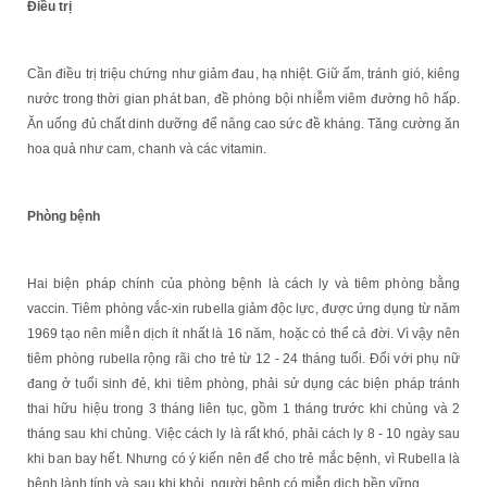
Điều trị
Cần điều trị triệu chứng như giảm đau, hạ nhiệt. Giữ ấm, tránh gió, kiêng
nước trong thời gian phát ban, đề phòng bội nhiễm viêm đường hô hấp.
Ăn uống đủ chất dinh dưỡng để nâng cao sức đề kháng. Tăng cường ăn
hoa quả như cam, chanh và các vitamin.
Phòng bệnh
Hai biện pháp chính của phòng bệnh là cách ly và tiêm phòng bằng
vaccin. Tiêm phòng vắc-xin rubella giảm độc lực, được ứng dụng từ năm
1969 tạo nên miễn dịch ít nhất là 16 năm, hoặc có thể cả đời. Vì vậy nên
tiêm phòng rubella rộng rãi cho trẻ từ 12 - 24 tháng tuổi. Đối với phụ nữ
đang ở tuổi sinh đẻ, khi tiêm phòng, phải sử dụng các biện pháp tránh
thai hữu hiệu trong 3 tháng liên tục, gồm 1 tháng trước khi chủng và 2
tháng sau khi chủng. Việc cách ly là rất khó, phải cách ly 8 - 10 ngày sau
khi ban bay hết. Nhưng có ý kiến nên để cho trẻ mắc bệnh, vì Rubella là
bệnh lành tính và sau khi khỏi, người bệnh có miễn dịch bền vững.