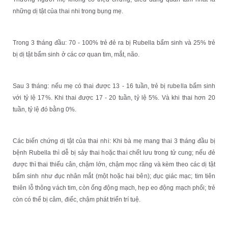
những dị tật của thai nhi trong bụng mẹ.
Trong 3 tháng đầu: 70 - 100% trẻ đẻ ra bị Rubella bẩm sinh và 25% trẻ
bị dị tật bẩm sinh ở các cơ quan tim, mắt, não.
Sau 3 tháng: nếu mẹ có thai được 13 - 16 tuần, trẻ bị rubella bẩm sinh
với tỷ lệ 17%. Khi thai được 17 - 20 tuần, tỷ lệ 5%. Và khi thai hơn 20
tuần, tỷ lệ đó bằng 0%.
Các biến chứng dị tật của thai nhi: Khi bà mẹ mang thai 3 tháng đầu bị
bệnh Rubella thì dễ bị sảy thai hoặc thai chết lưu trong tử cung; nếu đẻ
được thì thai thiếu cân, chậm lớn, chậm mọc răng và kèm theo các dị tật
bẩm sinh như đục nhân mắt (một hoặc hai bên); đục giác mạc; tim tiên
thiên lỗ thông vách tim, còn ống động mạch, hẹp eo động mạch phổi; trẻ
còn có thể bị câm, điếc, chậm phát triển trí tuệ.