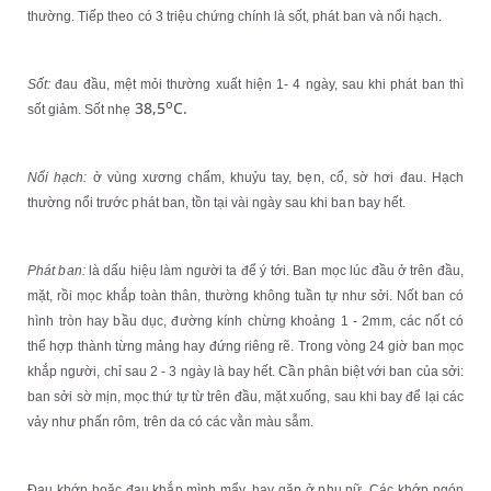
thường. Tiếp theo có 3 triệu chứng chính là sốt, phát ban và nổi hạch.
Sốt:
đau đầu, mệt mỏi thường xuất hiện 1- 4 ngày, sau khi phát ban thì
o
38,5
C.
sốt giảm. Sốt nhẹ
Nổi hạch:
ở vùng xương chẩm, khuỷu tay, bẹn, cổ, sờ hơi đau. Hạch
thường nổi trước phát ban, tồn tại vài ngày sau khi ban bay hết.
Phát ban:
là dấu hiệu làm người ta để ý tới. Ban mọc lúc đầu ở trên đầu,
mặt, rồi mọc khắp toàn thân, thường không tuần tự như sởi. Nốt ban có
hình tròn hay bầu dục, đường kính chừng khoảng 1 - 2mm, các nốt có
thể hợp thành từng mảng hay đứng riêng rẽ. Trong vòng 24 giờ ban mọc
khắp người, chỉ sau 2 - 3 ngày là bay hết. Cần phân biệt với ban của sởi:
ban sởi sờ mịn, mọc thứ tự từ trên đầu, mặt xuống, sau khi bay để lại các
vảy như phấn rôm, trên da có các vằn màu sẫm.
Đau khớp hoặc đau khắp mình mẩy, hay gặp ở phụ nữ. Các khớp ngón