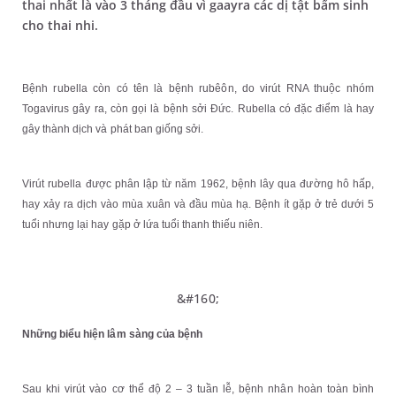
thai nhất là vào 3 tháng đầu vì gaayra các dị tật bẩm sinh
cho thai nhi.
Bệnh rubella còn có tên là bệnh rubêôn, do virút RNA thuộc nhóm
Togavirus gây ra, còn gọi là bệnh sởi Đức. Rubella có đặc điểm là hay
gây thành dịch và phát ban giống sởi.
Virút rubella được phân lập từ năm 1962, bệnh lây qua đường hô hấp,
hay xảy ra dịch vào mùa xuân và đầu mùa hạ. Bệnh ít gặp ở trẻ dưới 5
tuổi nhưng lại hay gặp ở lứa tuổi thanh thiếu niên.
&#160;
Những biểu hiện lâm sàng của bệnh
Sau khi virút vào cơ thể độ 2 – 3 tuần lễ, bệnh nhân hoàn toàn bình