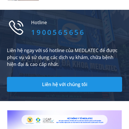
tổ chức Lễ ký kết Thỏa thuận bổ sung hợp tác
liên tục (CME) uy tín cho các đại biểu tham dự.
số 01, hướng tới xây dựng hệ sinh thái phúc lợi
sức khỏe toàn diện cho đoàn viên và người lao
động.
Hotline
1900565656
Liên hệ ngay với số hotline của MEDLATEC để được
phục vụ và sử dụng các dịch vụ khám, chữa bệnh
hiện đại & cao cấp nhất.
Liên hệ với chúng tôi