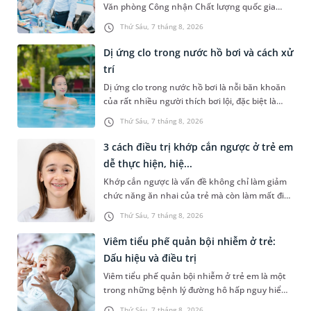
Văn phòng Công nhận Chất lượng quốc gia
(BoA) đã ghi nhận và đánh giá cao nỗ lực duy trì
Thứ Sáu, 7 tháng 8, 2026
hệ thống quản lý chất lượ...
Dị ứng clo trong nước hồ bơi và cách xử
trí
Dị ứng clo trong nước hồ bơi là nỗi băn khoăn
của rất nhiều người thích bơi lội, đặc biệt là
những trường hợp thường xuyên bơi ở những
Thứ Sáu, 7 tháng 8, 2026
hồ bơi nhân tạo. Bài v...
3 cách điều trị khớp cắn ngược ở trẻ em
dễ thực hiện, hiệ...
Khớp cắn ngược là vấn đề không chỉ làm giảm
chức năng ăn nhai của trẻ mà còn làm mất đi
sự cân đối của khuôn mặt. Do đó, cần khắc
Thứ Sáu, 7 tháng 8, 2026
phục sớm tình trạng này để...
Viêm tiểu phế quản bội nhiễm ở trẻ:
Dấu hiệu và điều trị
Viêm tiểu phế quản bội nhiễm ở trẻ em là một
trong những bệnh lý đường hô hấp nguy hiểm,
thường bùng phát vào thời điểm giao mùa. Khi
Thứ Sáu, 7 tháng 8, 2026