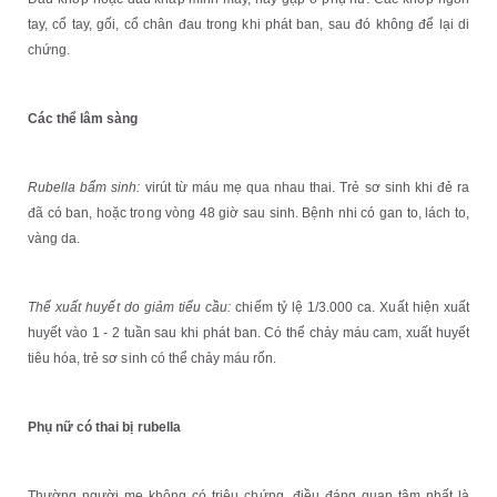
tay, cổ tay, gối, cổ chân đau trong khi phát ban, sau đó không để lại di
chứng.
Các thể lâm sàng
Rubella bẩm sinh:
virút từ máu mẹ qua nhau thai. Trẻ sơ sinh khi đẻ ra
đã có ban, hoặc trong vòng 48 giờ sau sinh. Bệnh nhi có gan to, lách to,
vàng da.
Thể xuất huyết do giảm tiểu cầu:
chiếm tỷ lệ 1/3.000 ca. Xuất hiện xuất
huyết vào 1 - 2 tuần sau khi phát ban. Có thể chảy máu cam, xuất huyết
tiêu hóa, trẻ sơ sinh có thể chảy máu rốn.
Phụ nữ có thai bị rubella
Thường người mẹ không có triệu chứng, điều đáng quan tâm nhất là