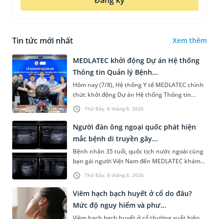
Đăng ký
Tin tức mới nhất
Xem thêm
MEDLATEC khởi động Dự án Hệ thống
Thông tin Quản lý Bệnh...
Hôm nay (7/8), Hệ thống Y tế MEDLATEC chính
thức khởi động Dự án Hệ thống Thông tin
Quản lý Bệnh viện (HIS - Hospital Information
Thứ Bảy, 8 tháng 8, 2026
System) giai đoạn mới. Dự á...
Người đàn ông ngoại quốc phát hiện
mắc bệnh di truyền gây...
Bệnh nhân 35 tuổi, quốc tịch nước ngoài cùng
bạn gái người Việt Nam đến MEDLATEC khám
sức khỏe tiền hôn nhân. Qua thăm khám và
Thứ Bảy, 8 tháng 8, 2026
làm các xét nghiệm chuyên sâu,...
Viêm hạch bạch huyết ở cổ do đâu?
Mức độ nguy hiểm và phư...
Viêm hạch bạch huyết ở cổ thường xuất hiện