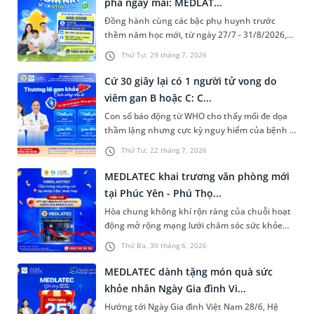
phá ngày mai: MEDLAT...
Đồng hành cùng các bậc phụ huynh trước
thềm năm học mới, từ ngày 27/7 - 31/8/2026,
Hệ thống Y tế MEDLATEC triển khai chương
Thứ Tư, 29 tháng 7, 2026
trình "Đầu tư sức khỏe hôm nay - Để con bứt
phá ngày mai" với ưu đãi 10 - 16% cho các bộ
Cứ 30 giây lại có 1 người tử vong do
gói xét nghiệm vi chất và đánh giá phát triển
viêm gan B hoặc C: C...
dành cho trẻ từ 1 - 12 tuổi. Chương trình áp
Con số báo động từ WHO cho thấy mối đe dọa
dụng tại toàn bộ hệ thống Bệnh viện/Phòng
thầm lặng nhưng cực kỳ nguy hiểm của bệnh lý
khám Đa khoa MEDLATEC trên toàn quốc và
gan mật. Hưởng ứng Ngày Viêm gan Thế giới
dịch vụ lấy mẫu xét nghiệm tận nơi, giúp cha
Thứ Tư, 22 tháng 7, 2026
28/7, với thông điệp "Bảo vệ lá gan khỏe
mẹ thuận tiện kiểm tra sức khỏe cho con mà
mạnh", Hệ thống Y tế MEDLATEC triển khai
không mất nhiều thời gian.
MEDLATEC khai trương văn phòng mới
chương trình tầm soát chuyên sâu cùng ưu đãi
tại Phúc Yên - Phú Thọ...
đặc biệt - giảm 50% khám Gan mật - Truyền
Hòa chung không khí rộn ràng của chuỗi hoạt
nhiễm. Đây là cơ hội vàng để người dân chủ
động mở rộng mạng lưới chăm sóc sức khỏe
động bảo vệ sức khỏe và trực tiếp thăm khám
trên toàn quốc, Hệ thống Y tế MEDLATEC chính
cùng đội ngũ chuyên gia đầu ngành.
Thứ Ba, 30 tháng 6, 2026
thức khai trương văn phòng lấy mẫu mới tại
Phúc Yên - Phú Thọ. Nhân dịp này, người dân
MEDLATEC dành tặng món quà sức
có cơ hội nhận ưu đãi miễn phí 100% gói xét
khỏe nhân Ngày Gia đình Vi...
nghiệm kiểm tra đường máu, mỡ máu và men
Hướng tới Ngày Gia đình Việt Nam 28/6, Hệ
gan khi đăng ký trực tiếp tại cơ sở mới.