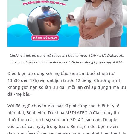
Chương trình áp dụng với tất cả mẹ bầu từ ngày 15/6 - 31/12/2020 khi
mẹ bầu đăng ký nhận ưu đãi trước 12h hoặc đăng ký qua app iCNM.
Điều kiện áp dụng với mẹ bầu siêu âm buổi chiều (từ
13h30 đến 17h) và đặt lịch trước 12 tiếng. Chương trình
không giới hạn số lần ưu đãi, mỗi lần chỉ áp dụng 1 mã ưu
đãi/mẹ bầu.
Với đội ngũ chuyên gia, bác sĩ giỏi cùng các thiết bị y tế
hiện đại, Bệnh viện Đa khoa MEDLATEC là địa chỉ uy tín
thực hiện các dịch vụ siêu âm: 3D, 4D, siêu âm Doppler
vào tất cả các ngày trong tuần. Bên cạnh đó, bệnh viện
đáp ứng đầy đủ các xét nghiệm giúp mẹ phát hiện bệnh lý