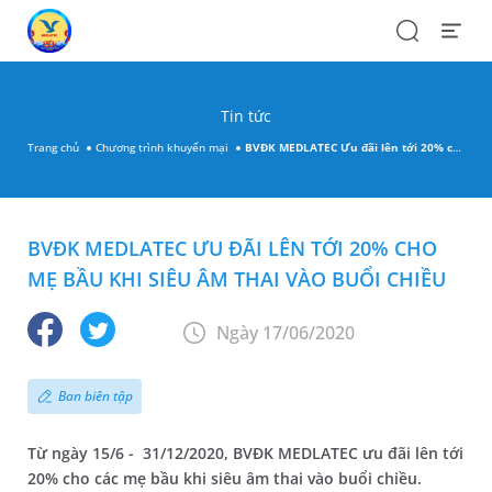
Search
Open
Menu
Tin tức
Trang chủ
Chương trình khuyến mại
BVĐK MEDLATEC Ưu đãi lên tới 20% cho mẹ bầu khi siêu âm thai vào buổi chiều
BVĐK MEDLATEC ƯU ĐÃI LÊN TỚI 20% CHO
MẸ BẦU KHI SIÊU ÂM THAI VÀO BUỔI CHIỀU
Ngày 17/06/2020
Ban biên tập
Từ ngày 15/6 - 31/12/2020, BVĐK MEDLATEC ưu đãi lên tới
20% cho các mẹ bầu khi siêu âm thai vào buổi chiều.