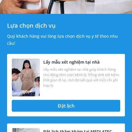
Lựa chọn dịch vụ
Quý khách hàng vui lòng lựa chọn dịch vụ y tế theo nhu
cầu!
Lấy mẫu xét nghiệm tại nhà
Lấy mẫu xét nghiệm tại nhà giúp khách hàng
chủ động tầm soát bệnh lý. Đồng thời tiết kiệm
thời gian đi lại, chờ đợi kết quả với mức chi phí
hợp lý.
Đặt lịch
Đặt lịch thăm khám tại MEDLATEC