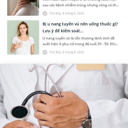
sau các bệnh nhiễm trùng nhưng cũng có thể
liên quan đến lao hạch hoặc ung thư. Để tìm
Thứ Bảy, 8 tháng 8, 2026
hiểu nguyên nhân gây viêm,...
Bị u nang tuyến vú nên uống thuốc gì?
Lưu ý để kiểm soát...
U nang tuyến vú là tổn thương lành tính dễ
xuất hiện ở phụ nữ trong độ tuổi 35 - 50. Khi
được chẩn đoán mắc bệnh, nhiều người
Thứ Bảy, 8 tháng 8, 2026
thường băn khoăn u nang tuyến v...