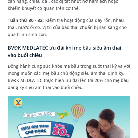
cân nặng, chiều dài, các dị tật như: hở hàm ếch hoặc
khiếm khuyết cơ quan trên cơ thể.
Tuần thứ 30 - 32:
Kiểm tra hoạt động của dây rốn, nhau
thai, nước ối có, vị trí của bào thai chuẩn bị sẵn sàng cho
quá trình sinh con.
BVĐK MEDLATEC ưu đãi khi mẹ bầu siêu âm thai
vào buổi chiều
Đồng hành cùng sức khỏe mẹ bầu trong suốt thai kỳ và với
mong muốn các mẹ bầu chủ động siêu âm thai định kỳ,
BVĐK MEDLATEC thực hiện ưu đãi lên tới 20% cho mẹ bầu
đăng ký siêu âm thai vào buổi chiều.