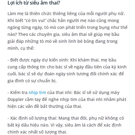
Lợi ích từ siêu âm thai?
Làm mẹ là thiên chức thiêng liêng của mỗi người phụ nữ.
Khi biết “có tin vui” chắc hẳn người mẹ nào cũng mong
ngóng từng ngày, tò mò con phát triển trong bụng như thế
nào? Theo các chuyên gia, siêu âm thai sẽ giúp mẹ bầu
giải đáp những tò mò về sinh linh bé bỏng đang trong
mình, cụ thể:
- Biết được ngày dự kiến sinh: Khi khám thai, mẹ bầu
cung cấp thông tin cho bác sĩ về ngày đầu tiên của kỳ kinh
cuối, bác sĩ sẽ dự đoán ngày sinh tương đối chính xác để
gia đình có sự chuẩn bị.
- Kiểm tra
nhịp tim
của thai nhi: Bác sĩ sẽ sử dụng máy
Doppler cầm tay để nghe nhịp tim của thai nhi nhằm phát
hiện các vấn đề bất thường của thai.
- Xác định số lượng thai: Mang thai đôi, phụ nữ không có
bất kỳ dấu hiệu nào. Vì vậy, siêu âm là cách để xác định
chính xác nhất số lượng thai.