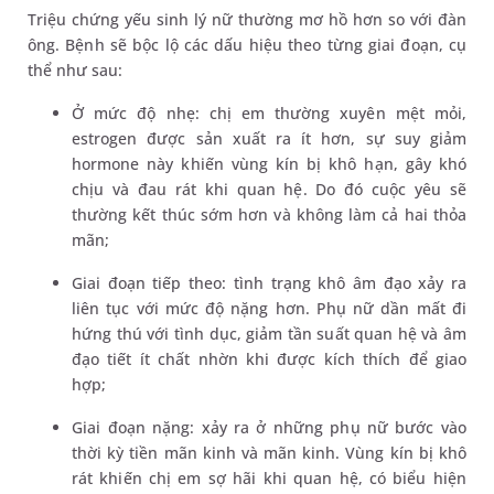
Triệu chứng yếu sinh lý nữ thường mơ hồ hơn so với đàn
ông. Bệnh sẽ bộc lộ các dấu hiệu theo từng giai đoạn, cụ
thể như sau:
Ở mức độ nhẹ: chị em thường xuyên mệt mỏi,
estrogen được sản xuất ra ít hơn, sự suy giảm
hormone này khiến vùng kín bị khô hạn, gây khó
chịu và đau rát khi quan hệ. Do đó cuộc yêu sẽ
thường kết thúc sớm hơn và không làm cả hai thỏa
mãn;
Giai đoạn tiếp theo: tình trạng khô âm đạo xảy ra
liên tục với mức độ nặng hơn. Phụ nữ dần mất đi
hứng thú với tình dục, giảm tần suất quan hệ và âm
đạo tiết ít chất nhờn khi được kích thích để giao
hợp;
Giai đoạn nặng: xảy ra ở những phụ nữ bước vào
thời kỳ tiền mãn kinh và mãn kinh. Vùng kín bị khô
rát khiến chị em sợ hãi khi quan hệ, có biểu hiện