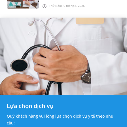
nhỏ ở vùng bẹn hoặc cơ quan sinh dục. Nếu
Thứ Năm, 6 tháng 8, 2026
hạch mới xuất hiện, kích th...
Lựa chọn dịch vụ
Quý khách hàng vui lòng lựa chọn dịch vụ y tế theo nhu
cầu!