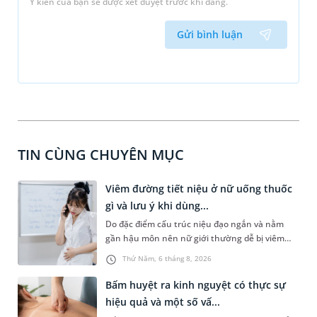
Ý kiến của bạn sẽ được xét duyệt trước khi đăng.
Gửi bình luận
TIN CÙNG CHUYÊN MỤC
Viêm đường tiết niệu ở nữ uống thuốc
gì và lưu ý khi dùng...
Do đặc điểm cấu trúc niệu đạo ngắn và nằm
gần hậu môn nên nữ giới thường dễ bị viêm
đường tiết niệu hơn nam giới. Tùy theo nguyên
Thứ Năm, 6 tháng 8, 2026
nhân, mức độ nhiễm trùng và tình trạng sức
khỏe của người bệnh, bác sĩ sẽ chỉ định các loại
Bấm huyệt ra kinh nguyệt có thực sự
thuốc phù hợp để kiểm soát bệnh hiệu quả.
hiệu quả và một số vấ...
Vậy viêm đường tiết niệu ở nữ uống thuốc gì và