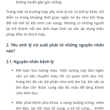
không muốn gần gũi chồng.
Trong một số trường hợp yếu sinh lý nữ có thể tự khỏi, chỉ
diễn ra trong khoảng thời gian ngắn (ví dụ như khi thay
đổi nội tiết tố, khi sinh con xong). Nhưng có những người
lại trở thành nỗi ám ảnh mạn tính và cần áp dụng biện
pháp điều trị thích hợp.
2. Yếu sinh lý nữ xuất phát từ những nguyên nhân
nào?
2.1. Nguyên nhân bệnh lý
Rối loạn lưu lượng máu: hiện tượng này làm ngăn
cản sự vận chuyển máu tới cơ quan sinh dục nữ,
trong khi đó các bộ phận như môi âm hộ, âm vật và
âm đạo cần được cung cấp đủ máu để tăng khoái
cảm tình dục;
Mắc phải bệnh phụ khoa: u nang buồng trứng, viêm
âm đạo, lạc nội mạc tử cung, u xơ tử cung,... khiến