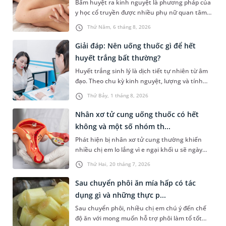
Bấm huyệt ra kinh nguyệt là phương pháp của
cần lưu ý những gì trong quá trình điều trị? Hãy
y học cổ truyền được nhiều phụ nữ quan tâm
cùng tìm hiểu trong bài viết dưới đây.
khi gặp tình trạng chậm kinh hoặc kinh nguyệt
Thứ Năm, 6 tháng 8, 2026
không đều. Vậy phương pháp này có mang lại
hiệu quả như mong đợi không, thực hiện ra
Giải đáp: Nên uống thuốc gì để hết
sao và cần lưu ý những gì để đảm bảo an toàn?
huyết trắng bất thường?
Huyết trắng sinh lý là dịch tiết tự nhiên từ âm
đạo. Theo chu kỳ kinh nguyệt, lượng và tính
chất của dạng dịch tiết âm đạo này có thể thay
Thứ Bảy, 1 tháng 8, 2026
đổi. Khi mắc bệnh phụ khoa, âm đạo có thể tiết
nhiều huyết trắng bất thường kèm theo các
Nhân xơ tử cung uống thuốc có hết
triệu chứng khó chịu. Tình trạng này có thể
không và một số nhóm th...
được kiểm soát bằng một số loại thuốc. Vậy,
Phát hiện bị nhân xơ tử cung thường khiến
uống thuốc gì để hết huyết trắng và có phải cứ
nhiều chị em lo lắng vì e ngại khối u sẽ ngày
ra huyết trắng thì sẽ uống thuốc hay không?
càng phát triển hoặc phải can thiệp phẫu
Thứ Hai, 20 tháng 7, 2026
thuật. Tuy nhiên, không phải trường hợp nào
cũng cần phẫu thuật ngay. Vậy nhân xơ tử
Sau chuyển phôi ăn mía hấp có tác
cung uống thuốc có hết không? Thuốc có thể
dụng gì và những thực p...
làm khối u biến mất hay chỉ giúp kiểm soát
Sau chuyển phôi, nhiều chị em chú ý đến chế
triệu chứng? Bài viết dưới đây sẽ giúp bạn hiểu
độ ăn với mong muốn hỗ trợ phôi làm tổ tốt
rõ vai trò của điều trị nội khoa, những trường