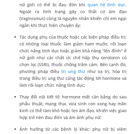
nữ giới có thể bị đau đớn khi
quan hệ tình dục
.
Ngoài ra tình trạng gây co thắt cơ âm đạo
(Vaginismus) cũng là nguyên nhân khiến chị em ngại
ngần khi thực hiện chuyện ấy;
Tác dụng phụ của thuốc hoặc các biện pháp điều trị:
có những loại thuốc làm giảm ham muốn, rối loạn
chức năng tình dục hoặc giảm khả năng “lên đỉnh" ở
nữ giới như các chất ức chế hấp thụ serotonin có
chọn lọc (SSRI), thuốc chống trầm cảm. Bên cạnh đó,
phương pháp điều
trị ung thư
như xạ trị, hóa trị
trong điều trị ung thư cũng tác động tới hormone và
làm rối loạn chức năng tình dục;
Thay đổi nội tiết tố: hormone mất cân bằng do sau
phẫu thuật, mang thai, vừa sinh con xong hay mãn
kinh có thể làm khô hoặc teo âm đạo, khiến việc giao
hợp trở nên đau đớn và ám ảnh phụ nữ;
Ảnh hưởng từ các bệnh lý khác: phụ nữ bị viêm