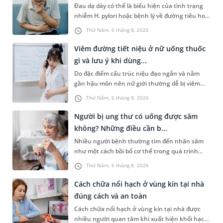
Đau dạ dày có thể là biểu hiện của tình trạng
nhiễm H. pylori hoặc bệnh lý về đường tiêu hoá
khác. Dựa theo nguyên nhân cụ thể, bác sĩ sẽ
Thứ Năm, 6 tháng 8, 2026
cân nhắc chỉ định p...
Viêm đường tiết niệu ở nữ uống thuốc
gì và lưu ý khi dùng...
Do đặc điểm cấu trúc niệu đạo ngắn và nằm
gần hậu môn nên nữ giới thường dễ bị viêm
đường tiết niệu hơn nam giới. Tùy theo nguyên
Thứ Năm, 6 tháng 8, 2026
nhân, mức độ nhiễm trùng và...
Người bị ung thư có uống được sâm
không? Những điều cần b...
Nhiều người bệnh thường tìm đến nhân sâm
như một cách bồi bổ cơ thể trong quá trình
điều trị ung thư. Tuy nhiên, câu hỏi người bị
Thứ Năm, 6 tháng 8, 2026
ung thư có uống được sâm kh...
Cách chữa nổi hạch ở vùng kín tại nhà
đúng cách và an toàn
Cách chữa nổi hạch ở vùng kín tại nhà được
nhiều người quan tâm khi xuất hiện khối hạch