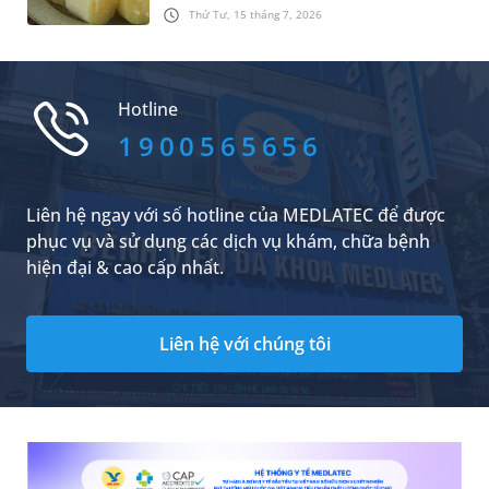
hơn. Trong đó, “mía hấp” được truyền tai nhau
hợp có thể dùng thuốc và khi nào cần cân nhắc
Thứ Tư, 15 tháng 7, 2026
như một món giúp tăng tỷ lệ đậu thai. Vậy sau
các phương pháp điều trị khác.
chuyển phôi ăn mía hấp có tác dụng gì? Câu trả
lời cụ thể sẽ có trong bài viết sau.
Hotline
1900565656
Liên hệ ngay với số hotline của MEDLATEC để được
phục vụ và sử dụng các dịch vụ khám, chữa bệnh
hiện đại & cao cấp nhất.
Liên hệ với chúng tôi