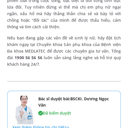
phiền toái trong cuộc sống, đặc biệt là đời sống tình dục
lứa đôi. Tuy nhiên đừng vì thế mà chị em phụ nữ ngại
ngần, xấu hổ mà hãy thẳng thắn chia sẻ và bày tỏ với
chồng hoặc “đối tác” của mình để được thấu hiểu, cảm
thông và tìm cách cải thiện.
Nếu bạn đang gặp các vấn đề về sinh lý nữ, hãy đặt lịch
khám ngay tại Chuyên khoa Sản phụ khoa của Bệnh viện
Đa khoa MEDLATEC để được các chuyên gia tư vấn. Tổng
đài
1900 56 56 56
luôn sẵn sàng lắng nghe và hỗ trợ quý
khách hàng 24/7.
Bác sĩ duyệt bài:BSCKI. Dương Ngọc
Vân
Đã kiểm duyệt
Xem thêm thông tin chi tiết>>