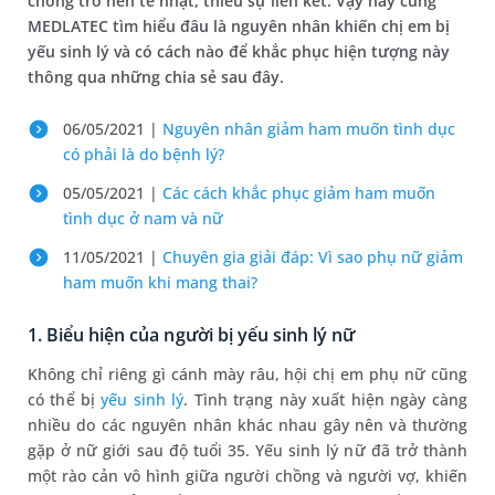
chồng trở nên tẻ nhạt, thiếu sự liên kết. Vậy hãy cùng
MEDLATEC tìm hiểu đâu là nguyên nhân khiến chị em bị
yếu sinh lý và có cách nào để khắc phục hiện tượng này
thông qua những chia sẻ sau đây.
06/05/2021 |
Nguyên nhân giảm ham muốn tình dục
có phải là do bệnh lý?
05/05/2021 |
Các cách khắc phục giảm ham muốn
tình dục ở nam và nữ
11/05/2021 |
Chuyên gia giải đáp: Vì sao phụ nữ giảm
ham muốn khi mang thai?
1. Biểu hiện của người bị yếu sinh lý nữ
Không chỉ riêng gì cánh mày râu, hội chị em phụ nữ cũng
có thể bị
yếu sinh lý
. Tình trạng này xuất hiện ngày càng
nhiều do các nguyên nhân khác nhau gây nên và thường
gặp ở nữ giới sau độ tuổi 35. Yếu sinh lý nữ đã trở thành
một rào cản vô hình giữa người chồng và người vợ, khiến