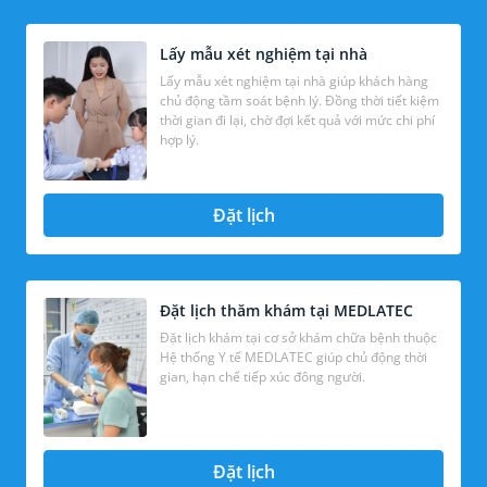
Lấy mẫu xét nghiệm tại nhà
Lấy mẫu xét nghiệm tại nhà giúp khách hàng
chủ động tầm soát bệnh lý. Đồng thời tiết kiệm
thời gian đi lại, chờ đợi kết quả với mức chi phí
hợp lý.
Đặt lịch
Đặt lịch thăm khám tại MEDLATEC
Đặt lịch khám tại cơ sở khám chữa bệnh thuộc
Hệ thống Y tế MEDLATEC giúp chủ động thời
gian, hạn chế tiếp xúc đông người.
Đặt lịch