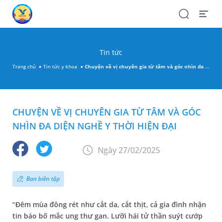
Search
Open
Menu
Tin tức
Trang chủ
Tin tức y khoa
Chuyện về vị chuyên gia từ tâm và góc nhìn đa diện nghề Y thời hiện đại
CHUYỆN VỀ VỊ CHUYÊN GIA TỪ TÂM VÀ GÓC
NHÌN ĐA DIỆN NGHỀ Y THỜI HIỆN ĐẠI
Ngày 27/02/2025
Ban biên tập
“Đêm mùa đông rét như cắt da, cắt thịt, cả gia đình nhận
tin báo bố mắc ung thư gan. Lưỡi hái tử thần suýt cướp