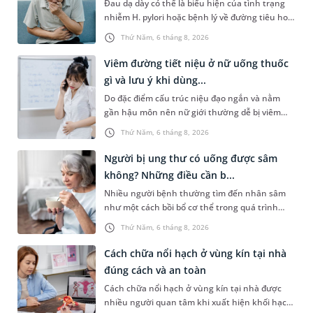
Đau dạ dày có thể là biểu hiện của tình trạng
nhiễm H. pylori hoặc bệnh lý về đường tiêu hoá
khác. Dựa theo nguyên nhân cụ thể, bác sĩ sẽ
Thứ Năm, 6 tháng 8, 2026
cân nhắc chỉ định p...
Viêm đường tiết niệu ở nữ uống thuốc
gì và lưu ý khi dùng...
Do đặc điểm cấu trúc niệu đạo ngắn và nằm
gần hậu môn nên nữ giới thường dễ bị viêm
đường tiết niệu hơn nam giới. Tùy theo nguyên
Thứ Năm, 6 tháng 8, 2026
nhân, mức độ nhiễm trùng và...
Người bị ung thư có uống được sâm
không? Những điều cần b...
Nhiều người bệnh thường tìm đến nhân sâm
như một cách bồi bổ cơ thể trong quá trình
điều trị ung thư. Tuy nhiên, câu hỏi người bị
Thứ Năm, 6 tháng 8, 2026
ung thư có uống được sâm kh...
Cách chữa nổi hạch ở vùng kín tại nhà
đúng cách và an toàn
Cách chữa nổi hạch ở vùng kín tại nhà được
nhiều người quan tâm khi xuất hiện khối hạch