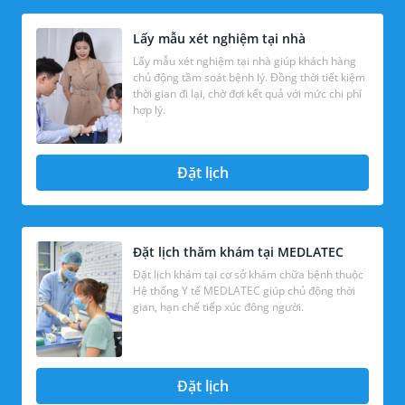
Lấy mẫu xét nghiệm tại nhà
Lấy mẫu xét nghiệm tại nhà giúp khách hàng
chủ động tầm soát bệnh lý. Đồng thời tiết kiệm
thời gian đi lại, chờ đợi kết quả với mức chi phí
hợp lý.
Đặt lịch
Đặt lịch thăm khám tại MEDLATEC
Đặt lịch khám tại cơ sở khám chữa bệnh thuộc
Hệ thống Y tế MEDLATEC giúp chủ động thời
gian, hạn chế tiếp xúc đông người.
Đặt lịch