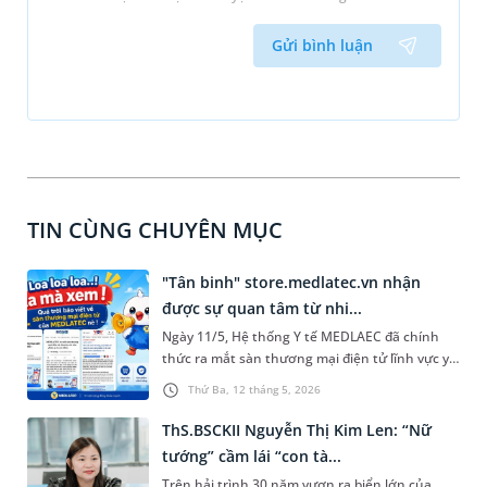
Gửi bình luận
TIN CÙNG CHUYÊN MỤC
"Tân binh" store.medlatec.vn nhận
được sự quan tâm từ nhi...
Ngày 11/5, Hệ thống Y tế MEDLAEC đã chính
thức ra mắt sàn thương mại điện tử lĩnh vực y
tế và chăm sóc sức khỏe. Sự kiện đã nhận được
Thứ Ba, 12 tháng 5, 2026
sự quan tâm và đưa tin từ nhiều cơ quan báo
chí.
ThS.BSCKII Nguyễn Thị Kim Len: “Nữ
tướng” cầm lái “con tà...
Trên hải trình 30 năm vươn ra biển lớn của