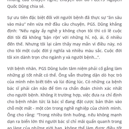
Quốc Dũng chia sẻ.
Sự ưu tiên đặc biệt đối với người bệnh đã thực sự “ăn sâu
vào máu” nên vừa mở đầu câu chuyện, PGS. Dũng khẳng
định: “Nếu ngày ấy nghề y không chọn tôi thì có lẽ cuộc
đời tôi đã không ‘bận rộn’ với những hỉ, nộ, ái, ố nhiều
đến thế. Nhưng tôi lại cảm thấy may mắn vì điều này, nó
cho tôi một cuộc đời ý nghĩa và nhiều màu sắc. Cuộc đời
tôi xin dành trọn cho ngành y và người bệnh…”.
Với bệnh nhân, PGS Dũng luôn tâm niệm phải cố gắng làm
những gì tốt nhất có thể. Ông vẫn thường dặn dò học trò
của mình nên biết tiến và lùi đúng lúc. Có những ca bệnh
bác sĩ phải cân não để tìm ra chẩn đoán chính xác nhất
cho người bệnh. Không ít trường hợp, việc đưa ra chỉ định
cho bệnh nhân tức là bác sĩ đang đặt cược bản thân vào
chỗ một mất - một còn trong nghề nghiệp của chính mình.
Ông cho rằng: “Trong nhiều tình huống, nếu không mạnh
dạn ra biển lớn thì người bác sĩ chỉ mãi quẩn quanh trong
ao làng của những giới hạn, không thể làm được điều tốt