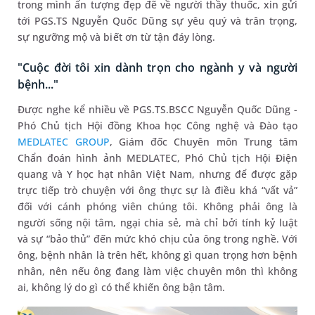
trong mình ấn tượng đẹp đẽ về người thầy thuốc, xin gửi
tới PGS.TS Nguyễn Quốc Dũng sự yêu quý và trân trọng,
sự ngưỡng mộ và biết ơn từ tận đáy lòng.
"Cuộc đời tôi xin dành trọn cho ngành y và người
bệnh..."
Được nghe kể nhiều về PGS.TS.BSCC Nguyễn Quốc Dũng -
Phó Chủ tịch Hội đồng Khoa học Công nghệ và Đào tạo
MEDLATEC GROUP
, Giám đốc Chuyên môn Trung tâm
Chẩn đoán hình ảnh MEDLATEC, Phó Chủ tịch Hội Điện
quang và Y học hạt nhân Việt Nam, nhưng để được gặp
trực tiếp trò chuyện với ông thực sự là điều khá “vất vả”
đối với cánh phóng viên chúng tôi. Không phải ông là
người sống nội tâm, ngại chia sẻ, mà chỉ bởi tính kỷ luật
và sự “bảo thủ” đến mức khó chịu của ông trong nghề. Với
ông, bệnh nhân là trên hết, không gì quan trọng hơn bệnh
nhân, nên nếu ông đang làm việc chuyên môn thì không
ai, không lý do gì có thể khiến ông bận tâm.