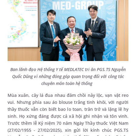
Ban lãnh đạo Hệ thống Y tế MEDLATEC tri ân PGS.TS Nguyễn
Quốc Dũng vì những đóng góp quan trọng đối với công tác
chuyên môn toàn hệ thống
Mùa xuân, cây lá đua nhau đâm chồi nảy lộc, vạn vật reo
vui. Nhưng phía sau áo blouse trắng tinh khôi, với người
thầy thuốc vẫn còn biết bao lo toan, trăn trở và lặng lẽ hy
sinh. Họ xứng đáng được cả xã hội ghi nhận và tôn vinh.
Trước thềm lễ Kỷ niệm 70 năm Ngày Thầy thuốc Việt Nam
(27/02/1955 - 27/02/2025), xin gửi lời kính chúc PGS.TS