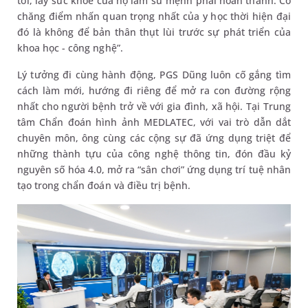
tới, lấy sức khỏe của họ làm sứ mệnh phải hoàn thành. Có
chăng điểm nhấn quan trọng nhất của y học thời hiện đại
đó là không để bản thân thụt lùi trước sự phát triển của
khoa học - công nghệ”.
Lý tưởng đi cùng hành động, PGS Dũng luôn cố gắng tìm
cách làm mới, hướng đi riêng để mở ra con đường rộng
nhất cho người bệnh trở về với gia đình, xã hội. Tại Trung
tâm Chẩn đoán hình ảnh MEDLATEC, với vai trò dẫn dắt
chuyên môn, ông cùng các cộng sự đã ứng dụng triệt để
những thành tựu của công nghệ thông tin, đón đầu kỷ
nguyên số hóa 4.0, mở ra “sân chơi” ứng dụng trí tuệ nhân
tạo trong chẩn đoán và điều trị bệnh.