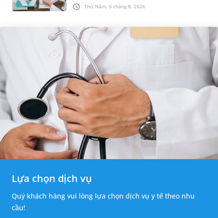
nhỏ ở vùng bẹn hoặc cơ quan sinh dục. Nếu
Thứ Năm, 6 tháng 8, 2026
hạch mới xuất hiện, kích th...
Lựa chọn dịch vụ
Quý khách hàng vui lòng lựa chọn dịch vụ y tế theo nhu
cầu!