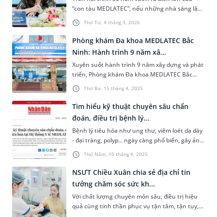
“con tàu MEDLATEC”, nếu những nhà sáng lập
là người định vị tọa độ, thì ThS.BSCKII Nguyễn
Thứ Tư, 4 tháng 3, 2026
Thị Kim Len chính là người giữ nhịp, đảm bảo
cho động cơ chuyên môn luôn vận hành bền bỉ
Phòng khám Đa khoa MEDLATEC Bắc
và chính xác. Không bắt đầu từ những hào
Ninh: Hành trình 9 năm xâ...
quang sẵn có, hành trình của chị là một bản
Xuyên suốt hành trình 9 năm xây dựng và phát
giao hưởng của sự tử tế, nề nếp và kỷ luật thép
triển, Phòng khám Đa khoa MEDLATEC Bắc
– nơi y đức là lời thề, là lẽ sống.
Ninh đã khẳng định vị thế đơn vị y tế đi đầu
Thứ Ba, 15 tháng 4, 2025
trong lĩnh vực chăm sóc sức khỏe, cũng như
luôn tích cực đóng góp giá trị cho xã hội qua
Tìm hiểu kỹ thuật chuyên sâu chẩn
những hoạt động cộng đồng ý nghĩa.
đoán, điều trị bệnh lý...
Bệnh lý tiêu hóa như ung thư, viêm loét dạ dày
- đại tràng, polyp... ngày càng phổ biến, gây ảnh
hưởng nghiêm trọng đến sức khỏe và chất
Thứ Năm, 10 tháng 4, 2025
lượng sống của người bệnh. Hiểu rõ về những
phương pháp chẩn đoán, điều trị giúp phát
NSƯT Chiều Xuân chia sẻ địa chỉ tin
hiện sớm và ngăn ngừa các biến chứng nguy
tưởng chăm sóc sức kh...
hiểm. Hiện nay, MEDLATEC là một trong những
Với chất lượng chuyên môn sâu, điều trị hiệu
đơn vị y tế áp dụng đa dạng kỹ thuật chuyên
quả cùng tinh thần phục vụ tận tâm, tận tụy,
sâu chẩn đoán, điều trị bệnh lý tiêu hóa được
Bệnh viện Đa khoa MEDLATEC trở thành cơ sở