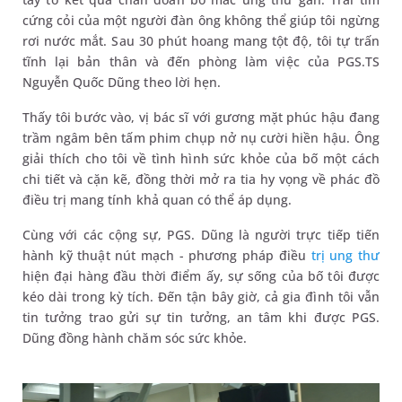
cứng cỏi của một người đàn ông không thể giúp tôi ngừng
rơi nước mắt. Sau 30 phút hoang mang tột độ, tôi tự trấn
tĩnh lại bản thân và đến phòng làm việc của PGS.TS
Nguyễn Quốc Dũng theo lời hẹn.
Thấy tôi bước vào, vị bác sĩ với gương mặt phúc hậu đang
trầm ngâm bên tấm phim chụp nở nụ cười hiền hậu. Ông
giải thích cho tôi về tình hình sức khỏe của bố một cách
chi tiết và cặn kẽ, đồng thời mở ra tia hy vọng về phác đồ
điều trị mang tính khả quan có thể áp dụng.
Cùng với các cộng sự, PGS. Dũng là người trực tiếp tiến
hành kỹ thuật nút mạch - phương pháp điều
trị ung thư
hiện đại hàng đầu thời điểm ấy, sự sống của bố tôi được
kéo dài trong kỳ tích. Đến tận bây giờ, cả gia đình tôi vẫn
tin tưởng trao gửi sự tin tưởng, an tâm khi được PGS.
Dũng đồng hành chăm sóc sức khỏe.