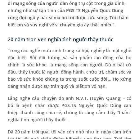
đi mạng sống của người đàn ông trụ cột trong gia đình,
nhưng nhờ sự tận tình của PGS.TS Nguyễn Quốc Dũng
cùng đội ngũ y bác sĩ mà bố tôi được cứu sống. Tôi thầm
biết ơn và suy nghĩ về vị chuyên gia ấy thật nhiều”.
20 năm trọn vẹn nghĩa tình người thầy thuốc
Trong các nghề mưu sinh trong xã hội, nghề y là một nghề
đặc biệt. Bởi đối tượng và sản phẩm lao động của họ
chính là sức khỏe, là mạng sống con người. Dù ở bất cứ
đâu, thầy thuốc là người đồng hành, chữa trị, chăm sóc và
bảo vệ sức khỏe chúng ta trong suốt cuộc đời... Họ xứng
đáng nhận được sự trân quý và biết ơn vô hạn.
Lắng nghe câu chuyện do anh N.V.T. (Tuyên Quang) - có
bố là bệnh nhân được PGS.TS Nguyễn Quốc Dũng can
thiệp thành công chia sẻ, chúng ta càng cảm thấy “thấm”
nghĩa tình người thầy thuốc.
Đã 20 năm trôi qua, tôi vẫn còn nhớ như in ngày cầm trên
tay tờ kết quả chẩn đoán bố mắc ung thư gan. Trái tim