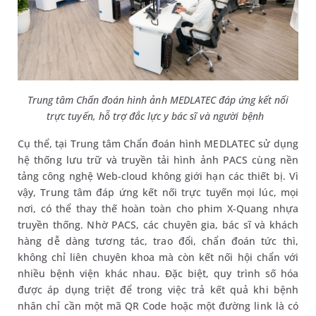
Trung tâm Chẩn đoán hình ảnh MEDLATEC đáp ứng kết nối
trực tuyến, hỗ trợ đắc lực y bác sĩ và người bệnh
Cụ thể, tại Trung tâm Chẩn đoán hình MEDLATEC sử dụng
hệ thống lưu trữ và truyền tải hình ảnh PACS cùng nền
tảng công nghệ Web-cloud không giới hạn các thiết bị. Vì
vậy, Trung tâm đáp ứng kết nối trực tuyến mọi lúc, mọi
nơi, có thể thay thế hoàn toàn cho phim X-Quang nhựa
truyền thống. Nhờ PACS, các chuyên gia, bác sĩ và khách
hàng dễ dàng tương tác, trao đổi, chẩn đoán tức thì,
không chỉ liên chuyên khoa mà còn kết nối hội chẩn với
nhiều bệnh viện khác nhau. Đặc biệt, quy trình số hóa
được áp dụng triệt để trong việc trả kết quả khi bệnh
nhân chỉ cần một mã QR Code hoặc một đường link là có