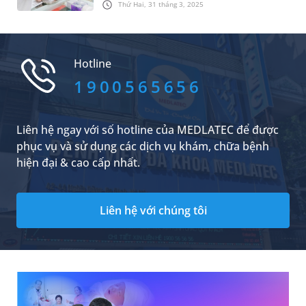
đông đảo người dân lựa chọn.
Thứ Hai, 31 tháng 3, 2025
y tế tin cậy được gia đình NSƯT Chiều Xuân gửi
gắm chăm sóc sức khỏe.
Hotline
1900565656
Liên hệ ngay với số hotline của MEDLATEC để được
phục vụ và sử dụng các dịch vụ khám, chữa bệnh
hiện đại & cao cấp nhất.
Liên hệ với chúng tôi