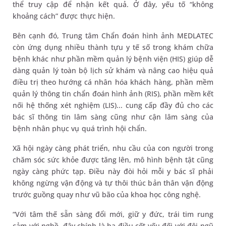
thể truy cập để nhận kết quả. Ở đây, yếu tố “không
khoảng cách” được thực hiện.
Bên cạnh đó, Trung tâm Chẩn đoán hình ảnh MEDLATEC
còn ứng dụng nhiều thành tựu y tế số trong khám chữa
bệnh khác như phần mềm quản lý bệnh viện (HIS) giúp dễ
dàng quản lý toàn bộ lịch sử khám và nâng cao hiệu quả
điều trị theo hướng cá nhân hóa khách hàng, phần mềm
quản lý thông tin chẩn đoán hình ảnh (RIS), phần mềm kết
nối hệ thống xét nghiệm (LIS)... cung cấp đầy đủ cho các
bác sĩ thông tin lâm sàng cũng như cận lâm sàng của
bệnh nhân phục vụ quá trình hội chẩn.
Xã hội ngày càng phát triển, nhu cầu của con người trong
chăm sóc sức khỏe được tăng lên, mô hình bệnh tật cũng
ngày càng phức tạp. Điều này đòi hỏi mỗi y bác sĩ phải
không ngừng vận động và tự thôi thúc bản thân vận động
trước guồng quay như vũ bão của khoa học công nghệ.
“Với tâm thế sẵn sàng đổi mới, giữ y đức, trái tim rung
cảm với nghề, đây chính là ba điều cốt yếu đối với đội ngũ