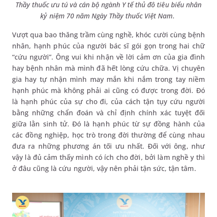
Thầy thuốc ưu tú và cán bộ ngành Y tế thủ đô tiêu biểu nhân
kỷ niệm 70 năm Ngày Thầy thuốc Việt Nam.
Vượt qua bao thăng trầm cùng nghề, khóc cười cùng bệnh
nhân, hạnh phúc của người bác sĩ gói gọn trong hai chữ
“cứu người”. Ông vui khi nhận về lời cảm ơn của gia đình
hay bệnh nhân mà mình đã hết lòng cứu chữa. Vị chuyên
gia hay tự nhận mình may mắn khi nắm trong tay niềm
hạnh phúc mà không phải ai cũng có được trong đời. Đó
là hạnh phúc của sự cho đi, của cách tận tụy cứu người
bằng những chẩn đoán và chỉ định chính xác tuyệt đối
giữa lằn sinh tử. Đó là hạnh phúc từ sự đồng hành của
các đồng nghiệp, học trò trong đời thường để cùng nhau
đưa ra những phương án tối ưu nhất. Đối với ông, như
vậy là đủ cảm thấy mình có ích cho đời, bởi làm nghề y thì
ở đâu cũng là cứu người, vậy nên phải tận sức, tận tâm.