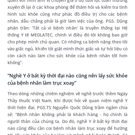
quen với hình ảnh vị chuyên gia ở độ tuổi lục tuần thường
xuyên đi lại ở các khoa phòng để thăm hỏi và kiểm tra tình
hình sức khỏe cũng như phác đồ điều trị cho các bệnh
nhân, dẫu chẳng phải là giờ làm việc của ông. PGS. Dũng
phân trần: ‘Tất cả vì bệnh nhân’ là truyền thống tại Hệ
thống Y tế MEDLATEC, chính vì điều đó tôi không bao giờ
cho phép mình chủ quan. Có những ca bệnh nặng theo tôi
vào giấc ngủ, khiến tôi giật mình thức giấc và tự hỏi liệu có
còn cách nào làm cho sức khỏe của bệnh nhân tốt hơn
không”.
“Nghề Y ở bất kỳ thời đại nào cũng nên lấy sức khỏe
của bệnh nhân làm trục xoay”
Theo dòng những chiêm nghiệm về nghề trước thềm Ngày
Thầy thuốc Việt Nam, khi được hỏi về quan niệm nghề Y
thời hiện đại, PGS.TS Nguyễn Quốc Dũng trầm ngâm chia
sẻ: “Bệnh nhân không phải là khách hàng - họ chính là
người thân của chúng ta. Do đó, nghề Y ở bất kỳ thời đại
nào cũng đều cần coi bệnh nhân làm trục xoay để hướng