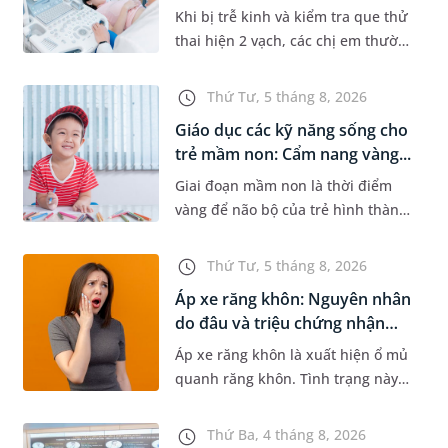
Khi bị trễ kinh và kiểm tra que thử
thai hiện 2 vạch, các chị em thường
bồn chồn và muốn đi siêu âm ngay
để được nhìn thấy thai nhi. Nhưng
Thứ Tư, 5 tháng 8, 2026
liệu siêu âm sớm n...
Giáo dục các kỹ năng sống cho
trẻ mầm non: Cẩm nang vàng...
Giai đoạn mầm non là thời điểm
vàng để não bộ của trẻ hình thành
các phản xạ và thói quen hành vi
nền tảng. Việc trang bị sớm các kỹ
Thứ Tư, 5 tháng 8, 2026
năng sống cho trẻ mầm no...
Áp xe răng khôn: Nguyên nhân
do đâu và triệu chứng nhận
biết
Áp xe răng khôn là xuất hiện ổ mủ
quanh răng khôn. Tình trạng này
có thể gây ra nhiều vấn đề nghiêm
trọng, đặc biệt gây ảnh hưởng lớn
Thứ Ba, 4 tháng 8, 2026