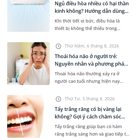
Ngủ điều hòa nhiều có hại thần
kinh không? Hướng dẫn dùng...
Khi thời tiết oi bức, điều hòa là
thiết bị không thể thiếu trong
nhiều gia đình. Tuy nhiên, nhiều
người lo ngại rằng việc ngủ trong
Thứ Năm, 6 tháng 8, 2026
phòng điều hòa mỗi đêm có...
Thoái hóa não ở người trẻ:
Nguyên nhân và phương pháp
điề...
Thoái hóa não thường xảy ra ở
người cao tuổi nhưng hiện nay
đang có xu hướng trẻ hóa. Các yếu
tố như căng thẳng kéo dài, lối sống
Thứ Tư, 5 tháng 8, 2026
thiếu lành mạnh, bệnh lý th...
Tẩy trắng răng có bị vàng lại
không? Gợi ý cách chăm sóc...
Tẩy trắng răng giúp bạn có hàm
răng trắng sáng hơn và giao tiếp tự