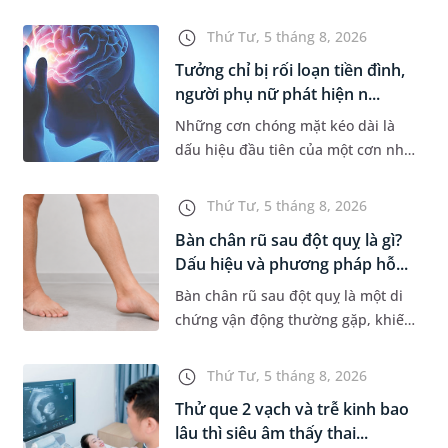
tin hơn. Tuy nhiên, nhiều người lại
băn khoăn về tình trạng răng bị
Thứ Tư, 5 tháng 8, 2026
vàng ố, xỉn màu sau kh...
Tưởng chỉ bị rối loạn tiền đình,
người phụ nữ phát hiện n...
Những cơn chóng mặt kéo dài là
dấu hiệu đầu tiên của một cơn nhồi
máu não cấp mà người bệnh không
hề hay biết. Tại BVĐK MEDLATEC,
Thứ Tư, 5 tháng 8, 2026
chiến lược chẩn đoán chính...
Bàn chân rũ sau đột quỵ là gì?
Dấu hiệu và phương pháp hỗ...
Bàn chân rũ sau đột quỵ là một di
chứng vận động thường gặp, khiến
người bệnh khó nâng bàn chân khi
đi lại, làm tăng nguy cơ vấp ngã và
Thứ Tư, 5 tháng 8, 2026
ảnh hưởng đến khả năn...
Thử que 2 vạch và trễ kinh bao
lâu thì siêu âm thấy thai...