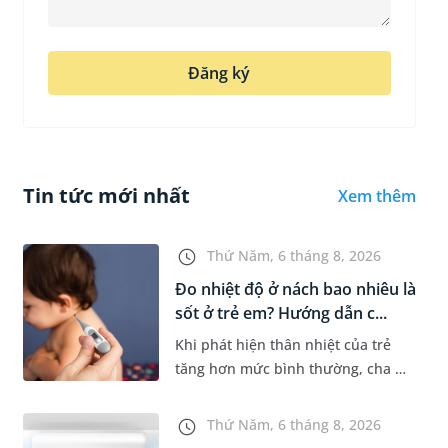
Đăng ký
Tin tức mới nhất
Xem thêm
Thứ Năm, 6 tháng 8, 2026
Đo nhiệt độ ở nách bao nhiêu là
sốt ở trẻ em? Hướng dẫn c...
Khi phát hiện thân nhiệt của trẻ
tăng hơn mức bình thường, cha mẹ
sẽ khó tránh khỏi tâm lý lo lắng.
Tuy nhiên, không phải ai cũng biết
Thứ Năm, 6 tháng 8, 2026
đo nhiệt độ ở nách bao...