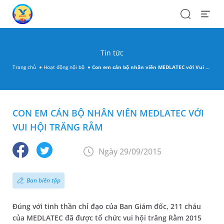
Search
Open
Menu
Tin tức
Trang chủ
Hoạt động nội bộ
Con em cán bộ nhân viên MEDLATEC với Vui hội trăng Rằm
CON EM CÁN BỘ NHÂN VIÊN MEDLATEC VỚI
VUI HỘI TRĂNG RẰM
Ngày 29/09/2015
Ban biên tập
Đúng với tinh thần chỉ đạo của Ban Giám đốc, 211 cháu
của MEDLATEC đã được tổ chức vui hội trăng Rằm 2015