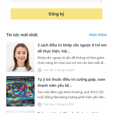
Đăng ký
Tin tức mới nhất
Xem thêm
3 cách điều trị khớp cắn ngược ở trẻ em
dễ thực hiện, hiệ...
Khớp cắn ngược là vấn đề không chỉ làm giảm
chức năng ăn nhai của trẻ mà còn làm mất đi
sự cân đối của khuôn mặt. Do đó, cần khắc
Thứ Sáu, 7 tháng 8, 2026
phục sớm tình trạng này để...
Tự ý bỏ thuốc điều trị cường giáp, nam
thanh niên yếu liệ...
Sau một đêm ngủ bình thường, anh N.V.C (25
tuổi, Đồng Nai) bàng hoàng phát hiện yếu liệt 2
chân, không thể vận động đi lại được. Kết quả
Thứ Sáu, 7 tháng 8, 2026
thăm khám tại Phòng...