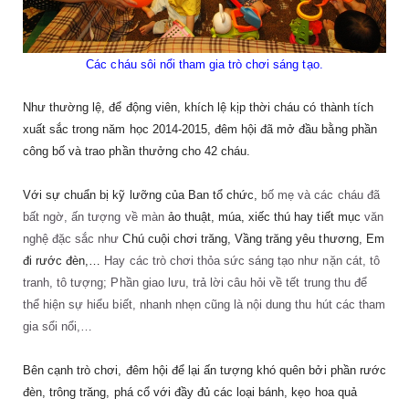
Các cháu sôi nổi tham gia trò chơi sáng tạo.
Như thường lệ, để động viên, khích lệ kịp thời cháu có thành tích
xuất sắc trong năm học 2014-2015, đêm hội đã mở đầu bằng phần
công bố và trao phần thưởng cho 42 cháu.
Với sự chuẩn bị kỹ lưỡng của Ban tổ chức,
bố mẹ và các cháu đã
bất ngờ, ấn tượng về màn
ảo thuật, múa, xiếc thú hay tiết mục
văn
nghệ đặc sắc như
Chú cuội chơi trăng, Vầng trăng yêu thương, Em
đi rước đèn,…
Hay các trò chơi thỏa sức sáng tạo như nặn cát, tô
tranh, tô tượng; Phần giao lưu, trả lời câu hỏi về tết trung thu để
thể hiện sự hiểu biết, nhanh nhẹn cũng là nội dung thu hút các tham
gia sổi nổi,…
Bên cạnh trò chơi, đêm hội để lại ấn tượng khó quên bởi phần rước
đèn, trông trăng, phá cổ với đầy đủ các loại bánh, kẹo hoa quả