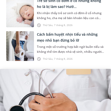
Trẻ sơ sinh có đờm ở cổ nhưng không
ho là bị làm sao? Hướ...
Khi nhận thấy trẻ sơ sinh có đờm ở cổ nhưng
không ho, cha mẹ sẽ băn khoăn liệu con có
đang mắc bệnh đường hô hấp hay không.
Thứ Sáu, 7 tháng 8, 2026
Những chia sẻ dưới đây sẽ giúp ch...
Cách bấm huyệt nhịn tiểu và những
mẹo nhỏ bạn đừng bỏ lỡ
Trong một số trường hợp bất ngờ buồn tiểu và
không thể tìm được nhà vệ sinh, nhiều người
đã áp dụng phương pháp bấm huyệt nhịn tiểu.
Thứ Sáu, 7 tháng 8, 2026
Vậy cách bấm huyệt nhịn...