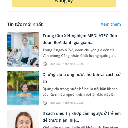
Đăng ký
Tin tức mới nhất
Xem thêm
Trung tâm Xét nghiệm MEDLATEC đón
đoàn BoA đánh giá giám...
Trong 2 ngày 6-7/8, đoàn chuyên gia đến từ
Văn phòng Công nhận Chất lượng quốc gia
(BoA) đã ghi nhận và đánh giá cao nỗ lực duy trì
Thứ Sáu, 7 tháng 8, 2026
hệ thống quản lý chất lượ...
Dị ứng clo trong nước hồ bơi và cách xử
trí
Dị ứng clo trong nước hồ bơi là nỗi băn khoăn
của rất nhiều người thích bơi lội, đặc biệt là
những trường hợp thường xuyên bơi ở những
Thứ Sáu, 7 tháng 8, 2026
hồ bơi nhân tạo. Bài v...
3 cách điều trị khớp cắn ngược ở trẻ em
dễ thực hiện, hiệ...
Khớp cắn ngược là vấn đề không chỉ làm giảm