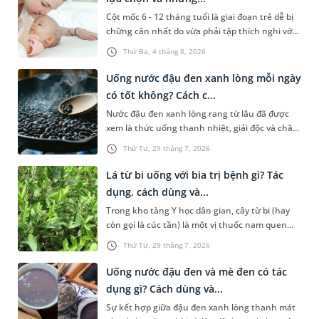
Cột mốc 6 - 12 tháng tuổi là giai đoạn trẻ dễ bị
chững cân nhất do vừa phải tập thích nghi với
chế độ ăn dặm, vừa dễ gặp các vấn đề rối loạn
Thứ Ba, 4 tháng 8, 2026
tiêu hóa. Lựa chọn đúng dòng sữa tăng cân cho
trẻ 6 - 12 tháng phù hợp với thể trạng sẽ giúp
Uống nước đậu đen xanh lòng mỗi ngày
con tối ưu hấp thu, nhanh chóng bắt kịp đà
có tốt không? Cách c...
tăng trưởng chuẩn. Bài viết sau đây sẽ hướng
Nước đậu đen xanh lòng rang từ lâu đã được
dẫn ba mẹ lựa chọn sữa phù hợp cho con và
xem là thức uống thanh nhiệt, giải độc và chăm
một số lưu ý không nên bỏ qua.
sóc sắc đẹp hiệu quả trong những ngày hè oi
Thứ Tư, 29 tháng 7, 2026
bức. Tuy nhiên, việc lạm dụng loại nước này
thay cho nước lọc hàng ngày liệu có thực sự
Lá từ bi uống với bia trị bệnh gì? Tác
mang lại lợi ích tối ưu cho sức khỏe hay không?
dụng, cách dùng và...
Bài viết dưới đây sẽ giúp bạn giải đáp chi tiết
Trong kho tàng Y học dân gian, cây từ bi (hay
thắc mắc uống nước đậu đen xanh lòng mỗi
còn gọi là cúc tần) là một vị thuốc nam quen
ngày có tốt không, đồng thời hướng dẫn bạn
thuộc sở hữu nhiều công dụng trị bệnh.Thời
cách chế biến và liều lượng sử dụng mang lại
Thứ Tư, 29 tháng 7, 2026
gian gần đây, sự kết hợp giữa lá từ bi và bia
hiệu quả cho sức khỏe.
đang trở thành chủ đề được rất nhiều người
Uống nước đậu đen và mè đen có tác
quan. Vậy thực chất lá từ bi uống với bia trị
dụng gì? Cách dùng và...
bệnh gì, cơ chế khoa học đằng sau mẹo dân
Sự kết hợp giữa đậu đen xanh lòng thanh mát
gian này là gì và làm thế nào để ứng dụng an