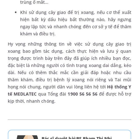
trùng ổ mắt...
Khi sử dụng cây giao để trị xoang, nếu cơ thể xuất
hiện bất kỳ dấu hiệu bất thường nào, hãy ngưng
ngay lập tức và nhanh chóng đến cơ sở y tế để thăm
khám và điều trị.
Hy vọng những thông tin về việc sử dụng cây giao trị
xoang bao gồm tác dụng, cách thực hiện và lưu ý quan
trọng được trình bày trên đây đã giúp ích nhiều bạn đọc,
đặc biệt là những người có tình trạng xoang dai dẳng, kéo
dài. Nếu có thêm thắc mắc cần giải đáp hoặc nhu cầu
thăm khám, điều trị bệnh lý xoang nói riêng và Tai mũi
họng nói chung, người dân vui lòng liên hệ tới
Hệ thống Y
tế MEDLATEC
qua Tổng đài
1900 56 56 56
để được hỗ trợ
kịp thời, nhanh chóng.
Bác sĩ duyệt bài:BS Phạm Thị Nhi