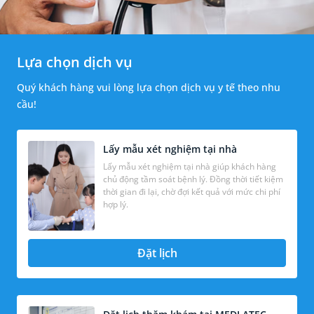
Lựa chọn dịch vụ
Quý khách hàng vui lòng lựa chọn dịch vụ y tế theo nhu
cầu!
Lấy mẫu xét nghiệm tại nhà
Lấy mẫu xét nghiệm tại nhà giúp khách hàng
chủ động tầm soát bệnh lý. Đồng thời tiết kiệm
thời gian đi lại, chờ đợi kết quả với mức chi phí
hợp lý.
Đặt lịch