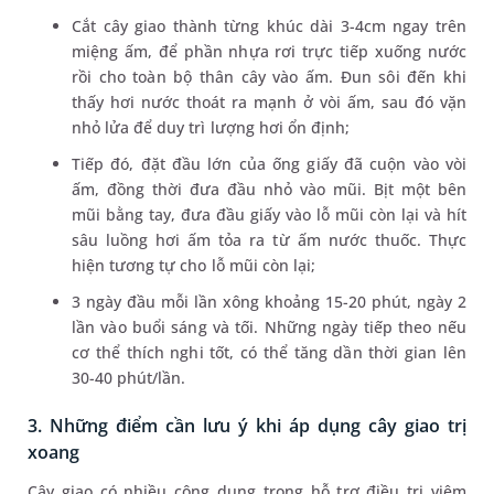
Cắt cây giao thành từng khúc dài 3-4cm ngay trên
miệng ấm, để phần nhựa rơi trực tiếp xuống nước
rồi cho toàn bộ thân cây vào ấm. Đun sôi đến khi
thấy hơi nước thoát ra mạnh ở vòi ấm, sau đó vặn
nhỏ lửa để duy trì lượng hơi ổn định;
Tiếp đó, đặt đầu lớn của ống giấy đã cuộn vào vòi
ấm, đồng thời đưa đầu nhỏ vào mũi. Bịt một bên
mũi bằng tay, đưa đầu giấy vào lỗ mũi còn lại và hít
sâu luồng hơi ấm tỏa ra từ ấm nước thuốc. Thực
hiện tương tự cho lỗ mũi còn lại;
3 ngày đầu mỗi lần xông khoảng 15-20 phút, ngày 2
lần vào buổi sáng và tối. Những ngày tiếp theo nếu
cơ thể thích nghi tốt, có thể tăng dần thời gian lên
30-40 phút/lần.
3. Những điểm cần lưu ý khi áp dụng cây giao trị
xoang
Cây giao có nhiều công dụng trong hỗ trợ điều trị viêm