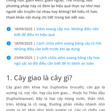
thông mũi, giảm viêm, giảm nghẹt. Thế nhưng, liệu
phương pháp này có đem lại hiệu quả thực sự như mọi
người vẫn truyền tai nhau hay không? Để hiểu rõ hơn,
tham khảo nội dung chi tiết trong bài viết sau.
18/09/2025 |
Viêm xoang cấp mủ: Những điều nên
biết để điều trị hiệu quả
18/09/2025 |
Cách chữa viêm xoang bằng cây cỏ hôi:
Những điều cần biết trước khi áp dụng
23/09/2025 |
3 cách chữa viêm xoang bằng cây hoa
ngũ sắc và đôi điều cần biết để trị bệnh an toàn
1. Cây giao là cây gì?
Cây giao (tên khoa học Euphorbia tirucalli), còn gọi là
xương cá, nọc rắn, hay cây kim giao,... thuộc họ Thầu dầu
(Euphorbiaceae). Đây là loại cây mọng nước, thân nhỏ,
tròn, không lá rõ ràng, thường phân nhiều nhánh nhỏ
vươn ra tứ phía như hình xương cá. Cây có chiều cao