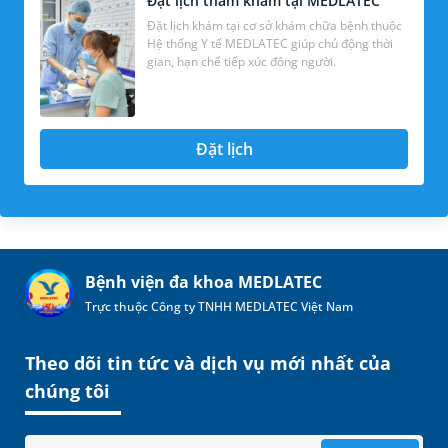
Đặt lịch thăm khám tại MEDLATEC
Đặt lịch khám tại cơ sở khám chữa bệnh thuộc
Hệ thống Y tế MEDLATEC giúp chủ động thời
gian, hạn chế tiếp xúc đông người.
Đặt lịch
Bệnh viện đa khoa MEDLATEC
Trực thuộc Công ty TNHH MEDLATEC Việt Nam
Theo dõi tin tức và dịch vụ mới nhất của
chúng tôi