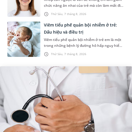
chức năng ăn nhai của trẻ mà còn làm mất đi
sự cân đối của khuôn mặt. Do đó, cần khắc
Thứ Sáu, 7 tháng 8, 2026
phục sớm tình trạng này để...
Viêm tiểu phế quản bội nhiễm ở trẻ:
Dấu hiệu và điều trị
Viêm tiểu phế quản bội nhiễm ở trẻ em là một
trong những bệnh lý đường hô hấp nguy hiểm,
thường bùng phát vào thời điểm giao mùa. Khi
Thứ Sáu, 7 tháng 8, 2026
những tổn thương ban đầ...