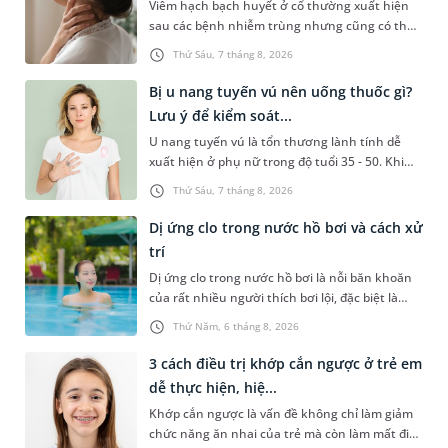
Viêm hạch bạch huyết ở cổ thường xuất hiện
vô sinh ở nam giới.
sau các bệnh nhiễm trùng nhưng cũng có thể
liên quan đến lao hạch hoặc ung thư. Để tìm
Thứ Sáu, 7 tháng 8, 2026
hiểu nguyên nhân gây viêm, mức độ nguy hiểm
và cách thức chẩn đoán bệnh lý này, bạn có thể
Bị u nang tuyến vú nên uống thuốc gì?
theo dõi những thông tin dưới đây.
Lưu ý để kiểm soát...
U nang tuyến vú là tổn thương lành tính dễ
xuất hiện ở phụ nữ trong độ tuổi 35 - 50. Khi
được chẩn đoán mắc bệnh, nhiều người
Thứ Sáu, 7 tháng 8, 2026
thường băn khoăn u nang tuyến vú nên uống
thuốc gì để hạn chế phải phẫu thuật. Bài viết
Dị ứng clo trong nước hồ bơi và cách xử
sau sẽ giúp bạn hiểu đúng về việc dùng thuốc
trí
trong điều trị bệnh lý này và biết cách kiểm
Dị ứng clo trong nước hồ bơi là nỗi băn khoăn
soát bệnh hiệu quả.
của rất nhiều người thích bơi lội, đặc biệt là
những trường hợp thường xuyên bơi ở những
Thứ Năm, 6 tháng 8, 2026
hồ bơi nhân tạo. Bài viết dưới đây sẽ giúp bạn
hiểu rõ hơn về biểu hiện dị ứng với clo có trong
3 cách điều trị khớp cắn ngược ở trẻ em
nước hồ bơi và một số cách xử trí hiệu quả để
dễ thực hiện, hiệ...
bảo vệ làn da của bạn.
Khớp cắn ngược là vấn đề không chỉ làm giảm
chức năng ăn nhai của trẻ mà còn làm mất đi