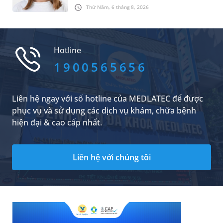
sự cân đối của khuôn mặt. Do đó, cần khắc
Thứ Năm, 6 tháng 8, 2026
phục sớm tình trạng này để bảo vệ sức khỏe
răng miệng và sức khỏe tổng thể của trẻ. Dưới
đây là 3 cách điều trị khớp cắn ngược ở trẻ em
dễ thực hiện, hiệu quả cao mà các bậc phụ
Hotline
huynh có thể tham khảo.
1900565656
Liên hệ ngay với số hotline của MEDLATEC để được
phục vụ và sử dụng các dịch vụ khám, chữa bệnh
hiện đại & cao cấp nhất.
Liên hệ với chúng tôi