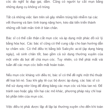
cóc do nghĩ bị đạp gai, dằm. Cũng có người tự cắt mụn bằng
những dụng cụ không vô trùng.
Tất cả những việc làm trên sẽ gây nhiễm trùng bội nhiễm tại các
vết thương và làm tình trạng nặng hơn, kéo dài tiến triển thành
những vết loét mãn tính ở bàn chân.
Bác sĩ có thể cẩn thận cắt mụn cóc và áp dụng một phác đồ xử lý
bằng hóa học. Các bác sĩ cũng có thể cung cấp cho bạn hướng dẫn
tự chăm sóc. Có thể điều trị bằng bôi Salicylic acid (áp dụng hàng
ngày), vệ sinh chân tốt, bao gồm cả sử dụng thường xuyên của
một viên đá bọt để chà mụn cóc. Tuy nhiên, có thể phải mất vài
tuần để các mụn cóc biến mất hoàn toàn.
Nếu mụn cóc kháng với điều trị, bác sĩ có thể đề nghị một thủ thuật
để loại bỏ nó. Sau khi gây tê cục bộ được áp dụng, các bác sĩ có
thể sử dụng nitơ lỏng để đóng băng các mụn cóc và hòa tan nó. Để
tránh sẹo hoặc gây tổn hại các mô khác, phương pháp này chỉ loại
bỏ phần trên của mụn cóc.
Việc điều trị phải được lặp đi lặp lại thường xuyên cho đến khi toàn