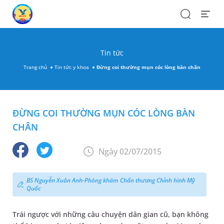
Search
Open
Menu
Tin tức
Trang chủ
Tin tức y khoa
Đừng coi thường mụn cóc lòng bàn chân
ĐỪNG COI THƯỜNG MỤN CÓC LÒNG BÀN
CHÂN
Ngày 02/07/2015
BS Nguyễn Xuân Anh-Phòng khám Chấn thương Chỉnh hình Mỹ
Quốc
Trái ngược với những câu chuyện dân gian cũ, bạn không