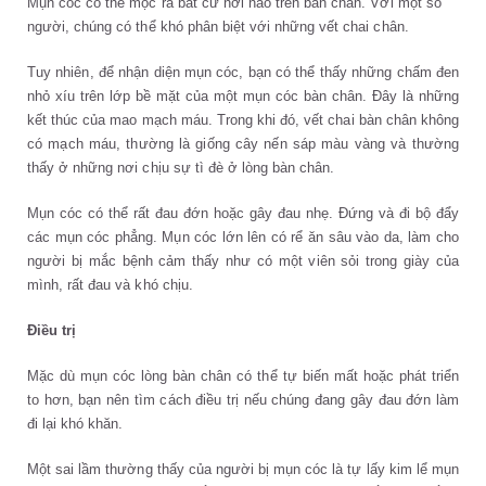
Mụn cóc có thể mọc ra bất cứ nơi nào trên bàn chân. Với một số
người, chúng có thể khó phân biệt với những vết chai chân.
Tuy nhiên, để nhận diện mụn cóc, bạn có thể thấy những chấm đen
nhỏ xíu trên lớp bề mặt của một mụn cóc bàn chân. Đây là những
kết thúc của mao mạch máu. Trong khi đó, vết chai bàn chân không
có mạch máu, thường là giống cây nến sáp màu vàng và thường
thấy ở những nơi chịu sự tì đè ở lòng bàn chân.
Mụn cóc có thể rất đau đớn hoặc gây đau nhẹ. Đứng và đi bộ đẩy
các mụn cóc phẳng. Mụn cóc lớn lên có rể ăn sâu vào da, làm cho
người bị mắc bệnh cảm thấy như có một viên sỏi trong giày của
mình, rất đau và khó chịu.
Điều trị
Mặc dù mụn cóc lòng bàn chân có thể tự biến mất hoặc phát triển
to hơn, bạn nên tìm cách điều trị nếu chúng đang gây đau đớn làm
đi lại khó khăn.
Một sai lầm thường thấy của người bị mụn cóc là tự lấy kim lể mụn