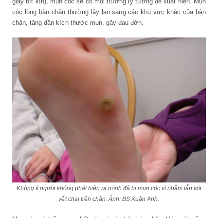
giày bít kín), mụn cóc sẽ có môi trường lý tưởng để xuất hiện. Mụn
cóc lòng bàn chân thường lây lan sang các khu vực khác của bàn
chân, tăng dần kích thước mụn, gây đau đớn.
Không ít người không phát hiện ra mình đã bị mụn cóc vì nhầm lẫn với
vết chai trên chân. Ảnh: BS Xuân Anh.