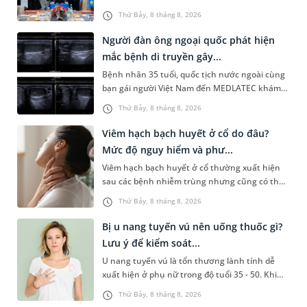
Quản lý Bệnh viện (HIS - Hospital Information
Thứ Bảy, 8 tháng 8, 2026
System) giai đoạn mới. Dự á...
Người đàn ông ngoại quốc phát hiện
mắc bệnh di truyền gây...
Bệnh nhân 35 tuổi, quốc tịch nước ngoài cùng
bạn gái người Việt Nam đến MEDLATEC khám
sức khỏe tiền hôn nhân. Qua thăm khám và
Thứ Bảy, 8 tháng 8, 2026
làm các xét nghiệm chuyên sâu,...
Viêm hạch bạch huyết ở cổ do đâu?
Mức độ nguy hiểm và phư...
Viêm hạch bạch huyết ở cổ thường xuất hiện
sau các bệnh nhiễm trùng nhưng cũng có thể
liên quan đến lao hạch hoặc ung thư. Để tìm
Thứ Bảy, 8 tháng 8, 2026
hiểu nguyên nhân gây viêm,...
Bị u nang tuyến vú nên uống thuốc gì?
Lưu ý để kiểm soát...
U nang tuyến vú là tổn thương lành tính dễ
xuất hiện ở phụ nữ trong độ tuổi 35 - 50. Khi
được chẩn đoán mắc bệnh, nhiều người
Thứ Bảy, 8 tháng 8, 2026
thường băn khoăn u nang tuyến v...