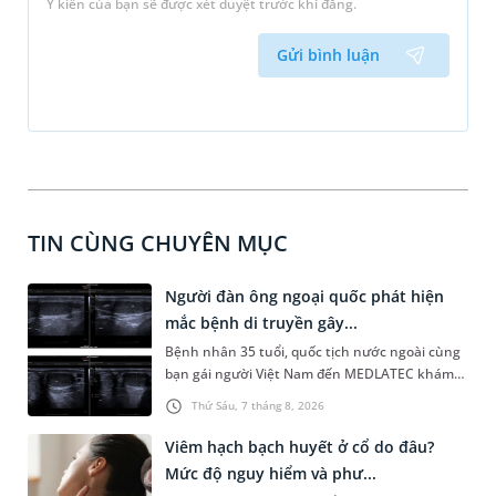
Ý kiến của bạn sẽ được xét duyệt trước khi đăng.
Gửi bình luận
TIN CÙNG CHUYÊN MỤC
Người đàn ông ngoại quốc phát hiện
mắc bệnh di truyền gây...
Bệnh nhân 35 tuổi, quốc tịch nước ngoài cùng
bạn gái người Việt Nam đến MEDLATEC khám
sức khỏe tiền hôn nhân. Qua thăm khám và
Thứ Sáu, 7 tháng 8, 2026
làm các xét nghiệm chuyên sâu, bác sĩ phát
hiện người bệnh mắc một rối loạn di truyền
Viêm hạch bạch huyết ở cổ do đâu?
khiến tinh hoàn kém phát triển, suy giảm chức
Mức độ nguy hiểm và phư...
năng sinh sản và là nguyên nhân hàng đầu gây