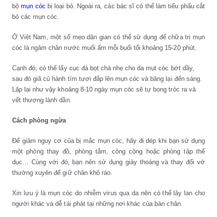
bộ
mụn cóc
bị loại bỏ. Ngoài ra, các bác sĩ có thể làm tiểu phẩu cắt
bỏ các mụn cóc.
Ở Việt Nam, một số mẹo dân gian có thể sử dụng để chữa trị mụn
cóc là ngâm chân nước muối ấm mỗi buổi tối khoảng 15-20 phút.
Cạnh đó, có thể lấy cục đá bọt chà nhẹ cho da mụt cóc bớt dầy,
sau đó giã củ hành tím tươi đắp lên mụn cóc và băng lại đến sáng.
Lặp lại như vậy khoảng 8-10 ngày mụn cóc sẽ tự bong tróc ra và
vết thương lành dần.
Cách phòng ngừa
Để giảm nguy cơ của bị mắc mụn cóc, hãy đi dép khi bạn sử dụng
một phòng thay đồ, phòng tắm, công cộng hoặc phòng tập thể
dục… Cùng với đó, bạn nên sử dụng giày thoáng và thay đổi vớ
thường xuyên để giữ chân khô ráo.
Xin lưu ý là mụn cóc do nhiễm virus qua da nên có thể lây lan cho
người khác và dễ tái phát tại những nơi khác của bàn chân.