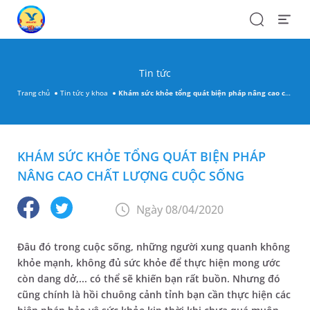
Search
Open
Menu
Tin tức
Trang chủ
Tin tức y khoa
Khám sức khỏe tổng quát biện pháp nâng cao chất lượng cuộc sống
KHÁM SỨC KHỎE TỔNG QUÁT BIỆN PHÁP
NÂNG CAO CHẤT LƯỢNG CUỘC SỐNG
Ngày 08/04/2020
Đâu đó trong cuộc sống, những người xung quanh không
khỏe mạnh, không đủ sức khỏe để thực hiện mong ước
còn dang dở,... có thể sẽ khiến bạn rất buồn. Nhưng đó
cũng chính là hồi chuông cảnh tỉnh bạn cần thực hiện các