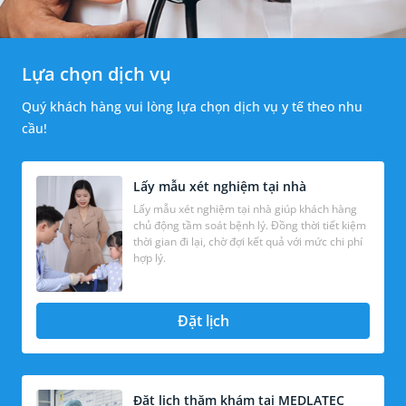
Lựa chọn dịch vụ
Quý khách hàng vui lòng lựa chọn dịch vụ y tế theo nhu
cầu!
Lấy mẫu xét nghiệm tại nhà
Lấy mẫu xét nghiệm tại nhà giúp khách hàng
chủ động tầm soát bệnh lý. Đồng thời tiết kiệm
thời gian đi lại, chờ đợi kết quả với mức chi phí
hợp lý.
Đặt lịch
Đặt lịch thăm khám tại MEDLATEC