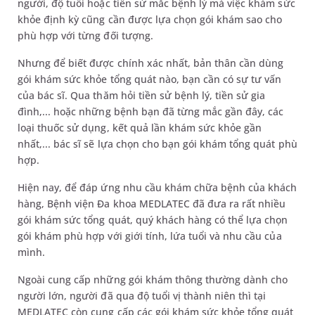
người, độ tuổi hoặc tiền sử mắc bệnh lý mà việc khám sức
khỏe định kỳ cũng cần được lựa chọn gói khám sao cho
phù hợp với từng đối tượng.
Nhưng để biết được chính xác nhất, bản thân cần dùng
gói khám sức khỏe tổng quát nào, bạn cần có sự tư vấn
của bác sĩ. Qua thăm hỏi tiền sử bệnh lý, tiền sử gia
đình,... hoặc những bệnh bạn đã từng mắc gần đây, các
loại thuốc sử dụng, kết quả lần khám sức khỏe gần
nhất,... bác sĩ sẽ lựa chọn cho bạn gói khám tổng quát phù
hợp.
Hiện nay, để đáp ứng nhu cầu khám chữa bệnh của khách
hàng, Bệnh viện Đa khoa MEDLATEC đã đưa ra rất nhiều
gói khám sức tổng quát, quý khách hàng có thể lựa chọn
gói khám phù hợp với giới tính, lứa tuổi và nhu cầu của
mình.
Ngoài cung cấp những gói khám thông thường dành cho
người lớn, người đã qua độ tuổi vị thành niên thì tại
MEDLATEC còn cung cấp các gói khám sức khỏe tổng quát