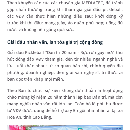
Theo khuyến cáo của các chuyên gia MEDLATEC, để tránh
gặp chấn thương trong khi tham gia giải đấu pickleball,
các VĐV cần thực hiện những điều sau: khởi động kỹ
trước khi thi đấu; mang giày, áo quần phù hợp; uống đủ
nước và không nên gắng quá sức.
Giải đấu nhân văn, lan tỏa giá trị cộng đồng
Giải đấu Pickleball "Dân trí 20 năm - Rực rỡ ngày mới" thu
hút đông đảo VĐV tham gia, đến từ nhiều ngành nghề và
lứa tuổi khác nhau: từ cơ quan báo chí, chính quyền địa
phương, doanh nghiệp, đến giới văn nghệ sĩ, trí thức và
bạn đọc trên khắp mọi miền.
Theo Ban tổ chức, sự kiện không đơn thuần là hoạt động
chào mừng kỷ niệm 20 năm thành lập báo Dân trí, mà còn
mang nghĩa nhân văn rất lớn lao. Toàn bộ lệ phí thu được
từ VĐV được dùng để hỗ trợ xây 5 ngôi nhà nhân ái tại xã
Hòa An, tỉnh Cao Bằng.