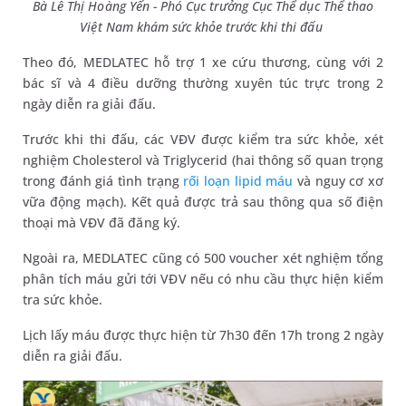
Bà Lê Thị Hoàng Yến - Phó Cục trưởng Cục Thể dục Thể thao
Việt Nam khám sức khỏe trước khi thi đấu
Theo đó, MEDLATEC hỗ trợ 1 xe cứu thương, cùng với 2
bác sĩ và 4 điều dưỡng thường xuyên túc trực trong 2
ngày diễn ra giải đấu.
Trước khi thi đấu, các VĐV được kiểm tra sức khỏe, xét
nghiệm Cholesterol và Triglycerid (hai thông số quan trọng
trong đánh giá tình trạng
rối loạn lipid máu
và nguy cơ xơ
vữa động mạch). Kết quả được trả sau thông qua số điện
thoại mà VĐV đã đăng ký.
Ngoài ra, MEDLATEC cũng có 500 voucher xét nghiệm tổng
phân tích máu gửi tới VĐV nếu có nhu cầu thực hiện kiểm
tra sức khỏe.
Lịch lấy máu được thực hiện từ 7h30 đến 17h trong 2 ngày
diễn ra giải đấu.