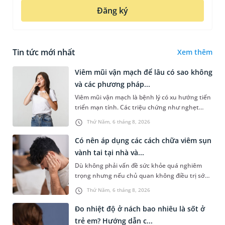
Đăng ký
Tin tức mới nhất
Xem thêm
Viêm mũi vận mạch để lâu có sao không
và các phương pháp...
Viêm mũi vận mạch là bệnh lý có xu hướng tiến
triển mạn tính. Các triệu chứng như nghẹt
mũi, chảy nước mũi thường xuyên khiến người
Thứ Năm, 6 tháng 8, 2026
bệnh khó chịu. Tuy nhiên,...
Có nên áp dụng các cách chữa viêm sụn
vành tai tại nhà và...
Dù không phải vấn đề sức khỏe quá nghiêm
trọng nhưng nếu chủ quan không điều trị sớm,
người bệnh có thể phải đối mặt với một số biến
Thứ Năm, 6 tháng 8, 2026
chứng. Nếu chưa xuất hiệ...
Đo nhiệt độ ở nách bao nhiêu là sốt ở
trẻ em? Hướng dẫn c...