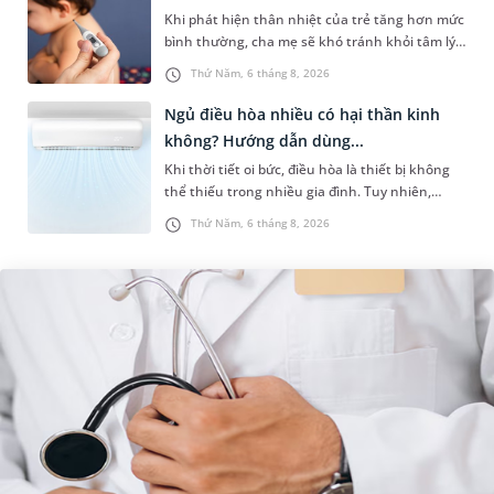
Khi phát hiện thân nhiệt của trẻ tăng hơn mức
bình thường, cha mẹ sẽ khó tránh khỏi tâm lý
lo lắng. Tuy nhiên, không phải ai cũng biết đo
Thứ Năm, 6 tháng 8, 2026
nhiệt độ ở nách bao...
Ngủ điều hòa nhiều có hại thần kinh
không? Hướng dẫn dùng...
Khi thời tiết oi bức, điều hòa là thiết bị không
thể thiếu trong nhiều gia đình. Tuy nhiên,
nhiều người lo ngại rằng việc ngủ trong phòng
Thứ Năm, 6 tháng 8, 2026
điều hòa mỗi đêm có...