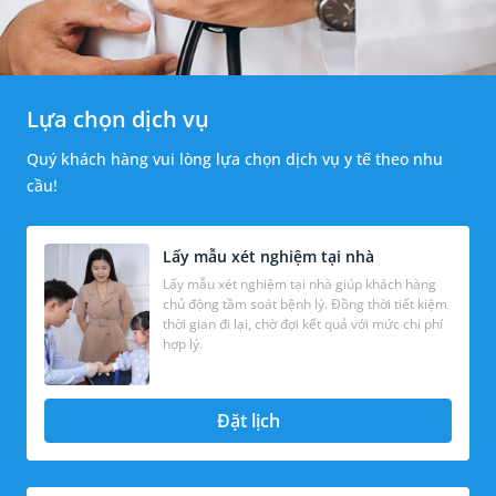
Lựa chọn dịch vụ
Quý khách hàng vui lòng lựa chọn dịch vụ y tế theo nhu
cầu!
Lấy mẫu xét nghiệm tại nhà
Lấy mẫu xét nghiệm tại nhà giúp khách hàng
chủ động tầm soát bệnh lý. Đồng thời tiết kiệm
thời gian đi lại, chờ đợi kết quả với mức chi phí
hợp lý.
Đặt lịch