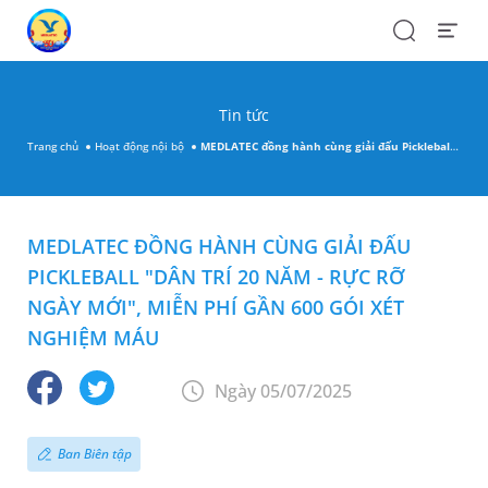
Search
Open
Menu
Tin tức
Trang chủ
Hoạt động nội bộ
MEDLATEC đồng hành cùng giải đấu Pickleball "Dân trí 20 năm - Rực rỡ ngày mới", miễn phí gần 600 gói xét nghiệm máu
MEDLATEC ĐỒNG HÀNH CÙNG GIẢI ĐẤU
PICKLEBALL "DÂN TRÍ 20 NĂM - RỰC RỠ
NGÀY MỚI", MIỄN PHÍ GẦN 600 GÓI XÉT
NGHIỆM MÁU
Ngày 05/07/2025
Ban Biên tập