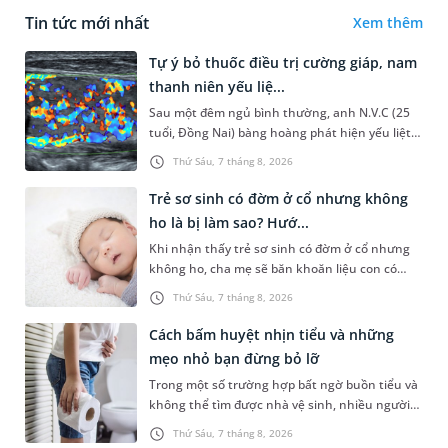
Tin tức mới nhất
Xem thêm
Tự ý bỏ thuốc điều trị cường giáp, nam
thanh niên yếu liệ...
Sau một đêm ngủ bình thường, anh N.V.C (25
tuổi, Đồng Nai) bàng hoàng phát hiện yếu liệt 2
chân, không thể vận động đi lại được. Kết quả
Thứ Sáu, 7 tháng 8, 2026
thăm khám tại Phòng...
Trẻ sơ sinh có đờm ở cổ nhưng không
ho là bị làm sao? Hướ...
Khi nhận thấy trẻ sơ sinh có đờm ở cổ nhưng
không ho, cha mẹ sẽ băn khoăn liệu con có
đang mắc bệnh đường hô hấp hay không.
Thứ Sáu, 7 tháng 8, 2026
Những chia sẻ dưới đây sẽ giúp ch...
Cách bấm huyệt nhịn tiểu và những
mẹo nhỏ bạn đừng bỏ lỡ
Trong một số trường hợp bất ngờ buồn tiểu và
không thể tìm được nhà vệ sinh, nhiều người
đã áp dụng phương pháp bấm huyệt nhịn tiểu.
Thứ Sáu, 7 tháng 8, 2026
Vậy cách bấm huyệt nhịn...