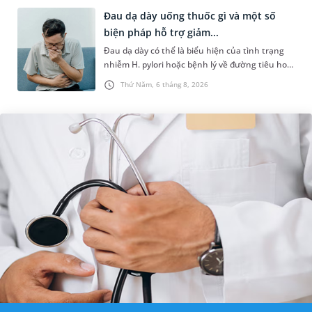
Đau dạ dày uống thuốc gì và một số
biện pháp hỗ trợ giảm...
Đau dạ dày có thể là biểu hiện của tình trạng
nhiễm H. pylori hoặc bệnh lý về đường tiêu hoá
khác. Dựa theo nguyên nhân cụ thể, bác sĩ sẽ
Thứ Năm, 6 tháng 8, 2026
cân nhắc chỉ định p...