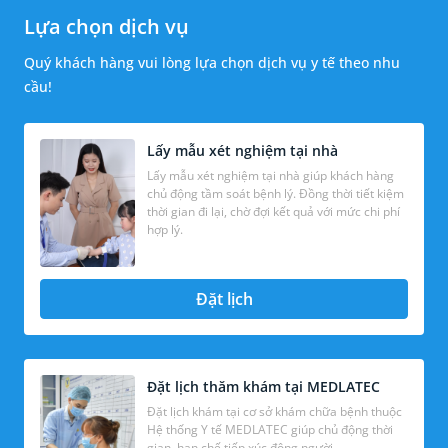
Lựa chọn dịch vụ
Quý khách hàng vui lòng lựa chọn dịch vụ y tế theo nhu
cầu!
Lấy mẫu xét nghiệm tại nhà
Lấy mẫu xét nghiệm tại nhà giúp khách hàng
chủ động tầm soát bệnh lý. Đồng thời tiết kiệm
thời gian đi lại, chờ đợi kết quả với mức chi phí
hợp lý.
Đặt lịch
Đặt lịch thăm khám tại MEDLATEC
Đặt lịch khám tại cơ sở khám chữa bệnh thuộc
Hệ thống Y tế MEDLATEC giúp chủ động thời
gian, hạn chế tiếp xúc đông người.