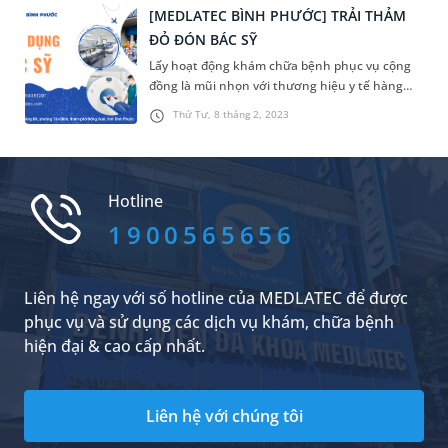
Med Group trải thảm đỏ đón cán bộ hành
[MEDLATEC BÌNH PHƯỚC] TRẢI THẢM
chính.
ĐỎ ĐÓN BÁC SỸ
Lấy hoạt động khám chữa bệnh phục vụ cộng
đồng là mũi nhọn với thương hiệu y tế hàng
đầu cùng hoạt động mở rộng quy mô của
Thứ Tư, 8 tháng 2, 2023
phòng khám, [MEDLATEC BÌNH PHƯỚC] trải
thảm đỏ đón Bác sỹ.
Hotline
1900565656
Liên hệ ngay với số hotline của MEDLATEC để được
phục vụ và sử dụng các dịch vụ khám, chữa bệnh
hiện đại & cao cấp nhất.
Liên hệ với chúng tôi