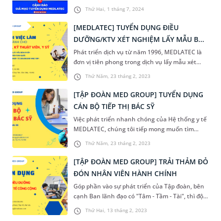
tình trạng giả mạo thương hiệu, lôi kéo ứng
Thứ Hai, 1 tháng 7, 2024
viên đăng ký việc làm và yêu cầu nộp những
khoản chi phí bất hợp lý nhằm thu lợi. Đây là
[MEDLATEC] TUYỂN DỤNG ĐIỀU
hành vi gây tổn hại nghiêm trọng đến danh dự
DƯỠNG/KTV XÉT NGHIỆM LẤY MẪU B...
thương hiệu và cá nhân các ứng viên,
Phát triển dịch vụ từ năm 1996, MEDLATEC là
MEDLATEC xin đưa ra cảnh báo để ứng viên cẩn
đơn vị tiên phong trong dịch vụ lấy mẫu xét
trọng hơn trong quá trình ứng tuyển.
nghiệm tận nơi. Với 25 năm kinh nghiệm và
Thứ Năm, 23 tháng 2, 2023
phục vụ hơn 2 triệu lượt khách hàng/năm,
MEDLATEC là thương hiệu được hàng triệu
[TẬP ĐOÀN MED GROUP] TUYỂN DỤNG
người Việt tin dùng. Do nhu cầu tăng cao, năm
CÁN BỘ TIẾP THỊ BÁC SỸ
2023 MEDLATEC tuyển dụng thêm ĐIỀU
Việc phát triển nhanh chóng của Hệ thống y tế
DƯỠNG/KTV XÉT NGHIỆM cho vị trí LẤY MẪU
MEDLATEC, chúng tôi tiếp mong muốn tìm
TẠI NHÀ
kiếm các Cán bộ tiếp thị để cùng hợp tác
Thứ Năm, 23 tháng 2, 2023
[TẬP ĐOÀN MED GROUP] TRẢI THẢM ĐỎ
ĐÓN NHÂN VIÊN HÀNH CHÍNH
Góp phần vào sự phát triển của Tập đoàn, bên
cạnh Ban lãnh đạo có "Tâm - Tầm - Tài", thì đội
ngũ nhân viên là miếng ghép không thể thiếu
Thứ Hai, 13 tháng 2, 2023
để tạo thành đội ngũ sự hùng mạnh. Tập đoàn