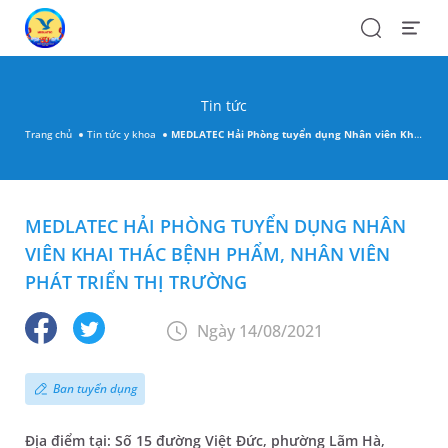
Search
Open
Menu
Tin tức
Trang chủ
Tin tức y khoa
MEDLATEC Hải Phòng tuyển dụng Nhân viên Khai thác bệnh phẩm, Nhân viên Phát triển thị trường
MEDLATEC HẢI PHÒNG TUYỂN DỤNG NHÂN
VIÊN KHAI THÁC BỆNH PHẨM, NHÂN VIÊN
PHÁT TRIỂN THỊ TRƯỜNG
Ngày 14/08/2021
Ban tuyển dụng
Địa điểm tại: Số 15 đường Việt Đức, phường Lãm Hà,