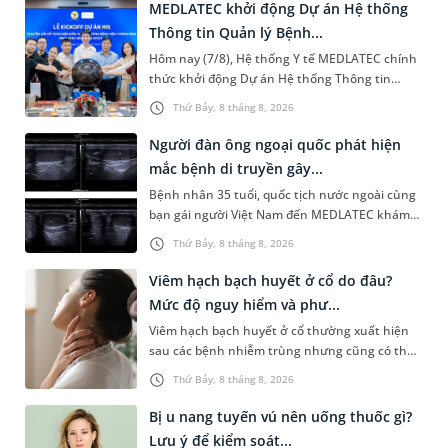
MEDLATEC khởi động Dự án Hệ thống
Thông tin Quản lý Bệnh...
Hôm nay (7/8), Hệ thống Y tế MEDLATEC chính
thức khởi động Dự án Hệ thống Thông tin
Quản lý Bệnh viện (HIS - Hospital Information
Thứ Bảy, 8 tháng 8, 2026
System) giai đoạn mới. Dự á...
Người đàn ông ngoại quốc phát hiện
mắc bệnh di truyền gây...
Bệnh nhân 35 tuổi, quốc tịch nước ngoài cùng
bạn gái người Việt Nam đến MEDLATEC khám
sức khỏe tiền hôn nhân. Qua thăm khám và
Thứ Bảy, 8 tháng 8, 2026
làm các xét nghiệm chuyên sâu,...
Viêm hạch bạch huyết ở cổ do đâu?
Mức độ nguy hiểm và phư...
Viêm hạch bạch huyết ở cổ thường xuất hiện
sau các bệnh nhiễm trùng nhưng cũng có thể
liên quan đến lao hạch hoặc ung thư. Để tìm
Thứ Bảy, 8 tháng 8, 2026
hiểu nguyên nhân gây viêm,...
Bị u nang tuyến vú nên uống thuốc gì?
Lưu ý để kiểm soát...