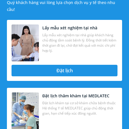
Quý khách hàng vui lòng lựa chọn dịch vụ y tế theo nhu
cầu!
Lấy mẫu xét nghiệm tại nhà
Lấy mẫu xét nghiệm tại nhà giúp khách hàng
chủ động tầm soát bệnh lý. Đồng thời tiết kiệm
thời gian đi lại, chờ đợi kết quả với mức chi phí
hợp lý.
Đặt lịch
Đặt lịch thăm khám tại MEDLATEC
Đặt lịch khám tại cơ sở khám chữa bệnh thuộc
Hệ thống Y tế MEDLATEC giúp chủ động thời
gian, hạn chế tiếp xúc đông người.