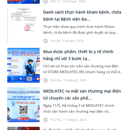
Thứ Tư, 10 tháng 6, 2026
chính thức nhằm làm rõ danh tính và cảnh báo
giả mạo. Đơn vị khẳng định các kênh truyền
Danh sách thực hành khám bệnh, chữa
thông chính thống, quy trình xác thực nhân
bệnh tại Bệnh viện Đa...
viên và đưa ra cảnh báo nghiêm túc nhằm bảo
Thực hiện theo quy trình thực hành Khám
vệ quyền lợi cho khách hàng.
bệnh, chữa bệnh đã được phê duyệt và quy
định của Pháp luật, MEDLATEC thông báo danh
Thứ Ba, 9 tháng 6, 2026
sách người thực hành khám bệnh, chữa bệnh
đối với 03 CBNV tại Công ty.
Mua dược phẩm, thiết bị y tế chính
hãng chỉ với 3 bước tạ...
Chỉ với vài thao tác trên sàn thương mại điện
tử STORE.MEDLATEC.VN, khách hàng có thể dễ
dàng tìm kiếm sản phẩm, đặt hàng trực tuyến
Thứ Sáu, 15 tháng 5, 2026
và theo dõi tình trạng đơn hàng nhanh chóng,
thuận tiện và an tâm.
MEDLATEC ra mắt sàn thương mại điện
tử chuyên các sản phẩ...
Ngày 11/5, Hệ thống Y tế MEDLATEC chính
thức vận hành sàn thương mại điện tử
store.medlatec.vn. Đây là nền tảng mua sắm
Thứ Hai, 11 tháng 5, 2026
trực tuyến chuyên biệt, cung cấp dược phẩm,
thực phẩm bảo vệ sức khỏe, thiết bị y tế chính