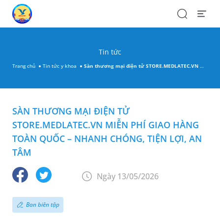
Search
Open
Menu
Tin tức
Trang chủ
Tin tức y khoa
Sàn thương mại điện tử STORE.MEDLATEC.VN miễn phí giao hàng toàn quốc – Nhanh chóng, tiện lợi, an tâm
SÀN THƯƠNG MẠI ĐIỆN TỬ
STORE.MEDLATEC.VN MIỄN PHÍ GIAO HÀNG
TOÀN QUỐC – NHANH CHÓNG, TIỆN LỢI, AN
TÂM
Ngày 13/05/2026
Ban biên tập