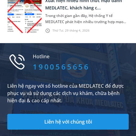
Xuất hiện nhiều hình thức mạo danh
hãng..., đáp ứng nhu cầu chăm sóc sức khỏe
MEDLATEC, khách hàng c...
chủ động của người dân.
Trong thời gian gần đây, Hệ thống Y tế
MEDLATEC phát hiện nhiều trường hợp mạo
danh thương hiệu dưới nhiều hình thức khác
Thứ Tư, 29 tháng 4, 2026
nhau. Các thủ đoạn này ngày càng tinh vi,
không chỉ gây ảnh hưởng đến uy tín của đơn vị
mà còn tiềm ẩn nguy cơ lừa đảo tài chính, xâm
phạm thông tin cá nhân và ảnh hưởng đến an
Hotline
toàn sức khỏe của người dân.
1900565656
Liên hệ ngay với số hotline của MEDLATEC để được
phục vụ và sử dụng các dịch vụ khám, chữa bệnh
hiện đại & cao cấp nhất.
Liên hệ với chúng tôi