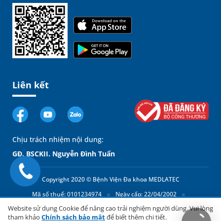
Liên kết
Chịu trách nhiệm nội dung:
GĐ. BSCKII. Nguyễn Đình Tuấn
Copyright 2020 © Bệnh Viện Đa khoa MEDLATEC
Mã số thuế: 0101234974
Ngày cấp: 22/04/2002
Có,
Website sử dụng Cookie để nâng cao trải nghiệm người dùng. Vui lòng
Cơ quan cấp: Sở Kế hoạch và Đầu tư thành phố Hà Nội
chúng
tham khảo
Chính sách bảo mật
để biết thêm chi tiết.