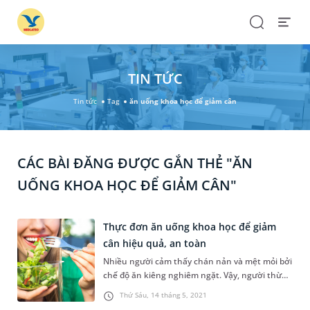
Search
Open
Menu
TIN TỨC
Tin tức
Tag
ăn uống khoa học để giảm cân
CÁC BÀI ĐĂNG ĐƯỢC GẮN THẺ "ĂN
UỐNG KHOA HỌC ĐỂ GIẢM CÂN"
Thực đơn ăn uống khoa học để giảm
cân hiệu quả, an toàn
Nhiều người cảm thấy chán nản và mệt mỏi bởi
chế độ ăn kiêng nghiêm ngặt. Vậy, người thừa
cân, béo phì nên ăn uống như thế nào để có
Thứ Sáu, 14 tháng 5, 2021
một thân hình lý tưởng nhưng vẫn khỏe