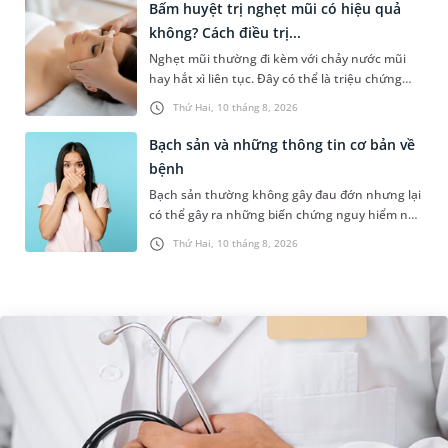
Bấm huyệt trị nghẹt mũi có hiệu quả
không? Cách điều trị...
Nghẹt mũi thường đi kèm với chảy nước mũi
hay hắt xì liên tục. Đây có thể là triệu chứng
của một số bệnh lý như cảm cúm, viêm mũi
Thứ Hai, 10 tháng 8, 2026
xoang,... Khi bị nghẹt mũi,...
Bạch sản và những thông tin cơ bản về
bệnh
Bạch sản thường không gây đau đớn nhưng lại
có thể gây ra những biến chứng nguy hiểm nếu
không được phát hiện và điều trị sớm. Những
Thứ Hai, 10 tháng 8, 2026
thông tin dưới đây sẽ gi...