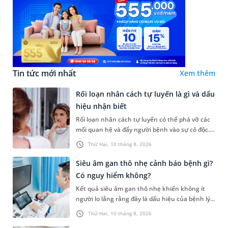
Tin tức mới nhất
Xem thêm
Rối loạn nhân cách tự luyến là gì và dấu
hiệu nhận biết
Rối loạn nhân cách tự luyến có thể phá vỡ các
mối quan hệ và đẩy người bệnh vào sự cô độc.
Vậy tự luyến là gì, dấu hiệu nhận biết, nguyên
Thứ Hai, 10 tháng 8, 2026
nhân và điều trị tì...
Siêu âm gan thô nhẹ cảnh báo bệnh gì?
Có nguy hiểm không?
Kết quả siêu âm gan thô nhẹ khiến không ít
người lo lắng rằng đây là dấu hiệu của bệnh lý
nguy hiểm hay chỉ là thay đổi tạm thời của gan
Thứ Hai, 10 tháng 8, 2026
và có thể hồi phục....