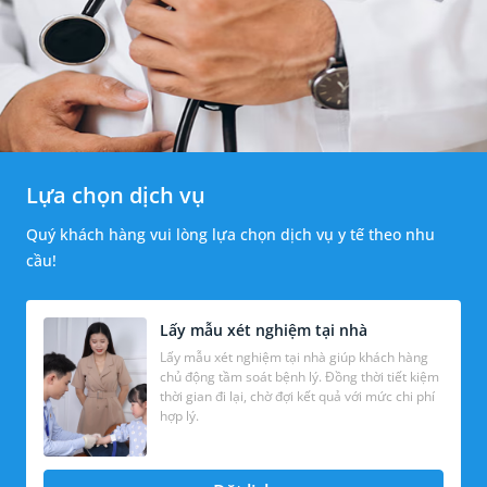
Lựa chọn dịch vụ
Quý khách hàng vui lòng lựa chọn dịch vụ y tế theo nhu
cầu!
Lấy mẫu xét nghiệm tại nhà
Lấy mẫu xét nghiệm tại nhà giúp khách hàng
chủ động tầm soát bệnh lý. Đồng thời tiết kiệm
thời gian đi lại, chờ đợi kết quả với mức chi phí
hợp lý.