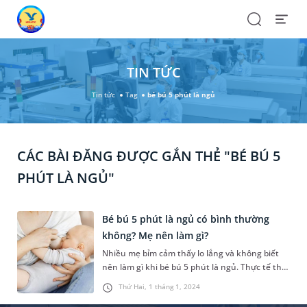
Search
Open
Menu
TIN TỨC
Tin tức
Tag
bé bú 5 phút là ngủ
CÁC BÀI ĐĂNG ĐƯỢC GẮN THẺ "BÉ BÚ 5
PHÚT LÀ NGỦ"
Bé bú 5 phút là ngủ có bình thường
không? Mẹ nên làm gì?
Nhiều mẹ bỉm cảm thấy lo lắng và không biết
nên làm gì khi bé bú 5 phút là ngủ. Thực tế thì
tùy vào từng trường hợp cụ thể mà mẹ có cách
Thứ Hai, 1 tháng 1, 2024
xử trí cho phù hợp. Nội dung bài viết dưới đây