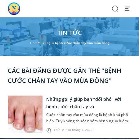
Search
Open
Menu
TIN TỨC
Tin tức
Tag
bệnh cước chân tay vào mùa đông
CÁC BÀI ĐĂNG ĐƯỢC GẮN THẺ "BỆNH
CƯỚC CHÂN TAY VÀO MÙA ĐÔNG"
Những gợi ý giúp bạn “đối phó” với
bệnh cước chân tay và...
Cước chân tay vào mùa đông là bệnh khá phổ
biến. Tuy không thuộc nhóm bệnh nguy hiểm,
nhưng tình trạng này có thể gây ra nhiều
Thứ Hai, 10 tháng 1, 2022
phiền toái trong sinh hoạt hàng ngày. Vậy