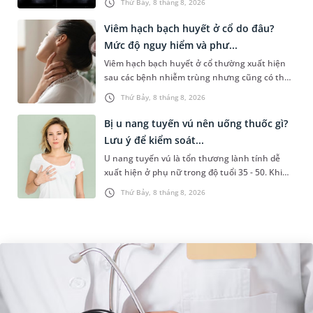
Thứ Bảy, 8 tháng 8, 2026
làm các xét nghiệm chuyên sâu,...
Viêm hạch bạch huyết ở cổ do đâu?
Mức độ nguy hiểm và phư...
Viêm hạch bạch huyết ở cổ thường xuất hiện
sau các bệnh nhiễm trùng nhưng cũng có thể
liên quan đến lao hạch hoặc ung thư. Để tìm
Thứ Bảy, 8 tháng 8, 2026
hiểu nguyên nhân gây viêm,...
Bị u nang tuyến vú nên uống thuốc gì?
Lưu ý để kiểm soát...
U nang tuyến vú là tổn thương lành tính dễ
xuất hiện ở phụ nữ trong độ tuổi 35 - 50. Khi
được chẩn đoán mắc bệnh, nhiều người
Thứ Bảy, 8 tháng 8, 2026
thường băn khoăn u nang tuyến v...