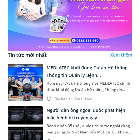
Tin tức mới nhất
Xem thêm
MEDLATEC khởi động Dự án Hệ thống
Thông tin Quản lý Bệnh...
Hôm nay (7/8), Hệ thống Y tế MEDLATEC chính
thức khởi động Dự án Hệ thống Thông tin
Quản lý Bệnh viện (HIS - Hospital Information
Thứ Bảy, 8 tháng 8, 2026
System) giai đoạn mới. Dự á...
Người đàn ông ngoại quốc phát hiện
mắc bệnh di truyền gây...
Bệnh nhân 35 tuổi, quốc tịch nước ngoài cùng
bạn gái người Việt Nam đến MEDLATEC khám
sức khỏe tiền hôn nhân. Qua thăm khám và