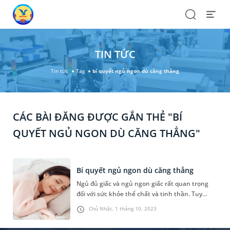
Search
Open
Menu
TIN TỨC
Tin tức
Tag
bí quyết ngủ ngon dù căng thẳng
CÁC BÀI ĐĂNG ĐƯỢC GẮN THẺ "BÍ
QUYẾT NGỦ NGON DÙ CĂNG THẲNG"
Bí quyết ngủ ngon dù căng thẳng
Ngủ đủ giấc và ngủ ngon giấc rất quan trọng
đối với sức khỏe thể chất và tinh thần. Tuy
nhiên, cuộc sống hiện đại bận rộn và nhiều áp
Chủ Nhật, 1 tháng 10, 2023
lực cùng với các yếu tố khác có thể gây ảnh
hưởng rất nhiều đến giấc ngủ của chúng ta.