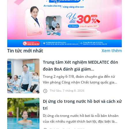
Tin tức mới nhất
Xem thêm
Trung tâm Xét nghiệm MEDLATEC đón
đoàn BoA đánh giá giám...
Trong 2 ngày 6-7/8, đoàn chuyên gia đến từ
Văn phòng Công nhận Chất lượng quốc gia
(BoA) đã ghi nhận và đánh giá cao nỗ lực duy trì
Thứ Sáu, 7 tháng 8, 2026
hệ thống quản lý chất lượ...
Dị ứng clo trong nước hồ bơi và cách xử
trí
Dị ứng clo trong nước hồ bơi là nỗi băn khoăn
của rất nhiều người thích bơi lội, đặc biệt là
những trường hợp thường xuyên bơi ở những