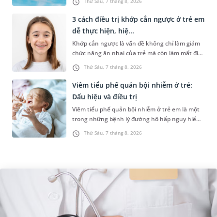
Thứ Sáu, 7 tháng 8, 2026
hồ bơi nhân tạo. Bài v...
3 cách điều trị khớp cắn ngược ở trẻ em
dễ thực hiện, hiệ...
Khớp cắn ngược là vấn đề không chỉ làm giảm
chức năng ăn nhai của trẻ mà còn làm mất đi
sự cân đối của khuôn mặt. Do đó, cần khắc
Thứ Sáu, 7 tháng 8, 2026
phục sớm tình trạng này để...
Viêm tiểu phế quản bội nhiễm ở trẻ:
Dấu hiệu và điều trị
Viêm tiểu phế quản bội nhiễm ở trẻ em là một
trong những bệnh lý đường hô hấp nguy hiểm,
thường bùng phát vào thời điểm giao mùa. Khi
Thứ Sáu, 7 tháng 8, 2026
những tổn thương ban đầ...