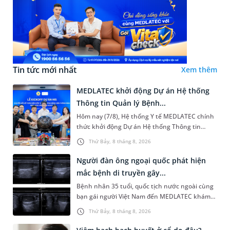
Tin tức mới nhất
Xem thêm
MEDLATEC khởi động Dự án Hệ thống
Thông tin Quản lý Bệnh...
Hôm nay (7/8), Hệ thống Y tế MEDLATEC chính
thức khởi động Dự án Hệ thống Thông tin
Quản lý Bệnh viện (HIS - Hospital Information
Thứ Bảy, 8 tháng 8, 2026
System) giai đoạn mới. Dự á...
Người đàn ông ngoại quốc phát hiện
mắc bệnh di truyền gây...
Bệnh nhân 35 tuổi, quốc tịch nước ngoài cùng
bạn gái người Việt Nam đến MEDLATEC khám
sức khỏe tiền hôn nhân. Qua thăm khám và
Thứ Bảy, 8 tháng 8, 2026
làm các xét nghiệm chuyên sâu,...