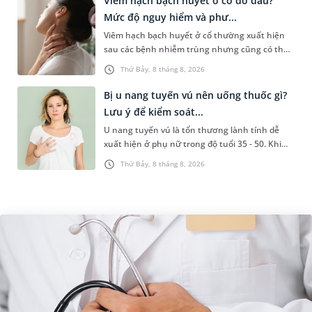
Viêm hạch bạch huyết ở cổ do đâu?
Mức độ nguy hiểm và phư...
Viêm hạch bạch huyết ở cổ thường xuất hiện
sau các bệnh nhiễm trùng nhưng cũng có thể
liên quan đến lao hạch hoặc ung thư. Để tìm
Thứ Bảy, 8 tháng 8, 2026
hiểu nguyên nhân gây viêm,...
Bị u nang tuyến vú nên uống thuốc gì?
Lưu ý để kiểm soát...
U nang tuyến vú là tổn thương lành tính dễ
xuất hiện ở phụ nữ trong độ tuổi 35 - 50. Khi
được chẩn đoán mắc bệnh, nhiều người
Thứ Bảy, 8 tháng 8, 2026
thường băn khoăn u nang tuyến v...