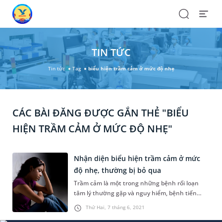
Search
Open
Menu
TIN TỨC
Tin tức
Tag
biểu hiện trầm cảm ở mức độ nhẹ
CÁC BÀI ĐĂNG ĐƯỢC GẮN THẺ "BIỂU
HIỆN TRẦM CẢM Ở MỨC ĐỘ NHẸ"
Nhận diện biểu hiện trầm cảm ở mức
độ nhẹ, thường bị bỏ qua
Trầm cảm là một trong những bệnh rối loạn
tâm lý thường gặp và nguy hiểm, bệnh tiến
triển theo nhiều mức độ và gây ảnh hưởng
Thứ Hai, 7 tháng 6, 2021
khác nhau đến sức khỏe tinh thần lẫn thể