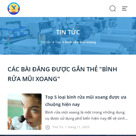
Search
Open
Menu
TIN TỨC
Tin tức
Tag
bình rửa mũi xoang
CÁC BÀI ĐĂNG ĐƯỢC GẮN THẺ "BÌNH
RỬA MŨI XOANG"
Top 5 loại bình rửa mũi xoang được ưa
chuộng hiện nay
Bình rửa mũi xoang là một trong những dụng
cụ được sử dụng phổ biến hiện nay để vệ sinh
mũi và làm thông thoáng đường thở khi dịch
Thứ Tư, 1 tháng 11, 2023
nhầy tích tụ do nghẹt mũi, cảm lạnh, viêm mũi.