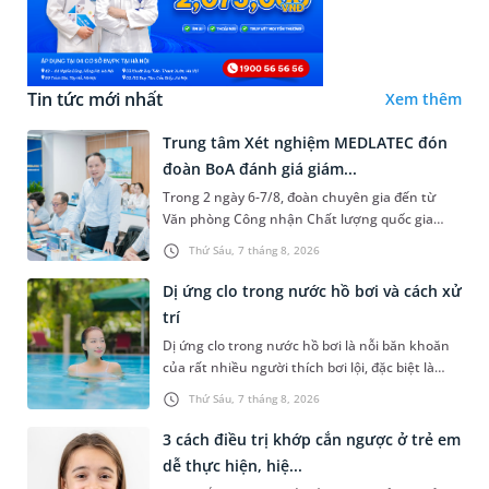
Tin tức mới nhất
Xem thêm
Trung tâm Xét nghiệm MEDLATEC đón
đoàn BoA đánh giá giám...
Trong 2 ngày 6-7/8, đoàn chuyên gia đến từ
Văn phòng Công nhận Chất lượng quốc gia
(BoA) đã ghi nhận và đánh giá cao nỗ lực duy trì
Thứ Sáu, 7 tháng 8, 2026
hệ thống quản lý chất lượ...
Dị ứng clo trong nước hồ bơi và cách xử
trí
Dị ứng clo trong nước hồ bơi là nỗi băn khoăn
của rất nhiều người thích bơi lội, đặc biệt là
những trường hợp thường xuyên bơi ở những
Thứ Sáu, 7 tháng 8, 2026
hồ bơi nhân tạo. Bài v...
3 cách điều trị khớp cắn ngược ở trẻ em
dễ thực hiện, hiệ...