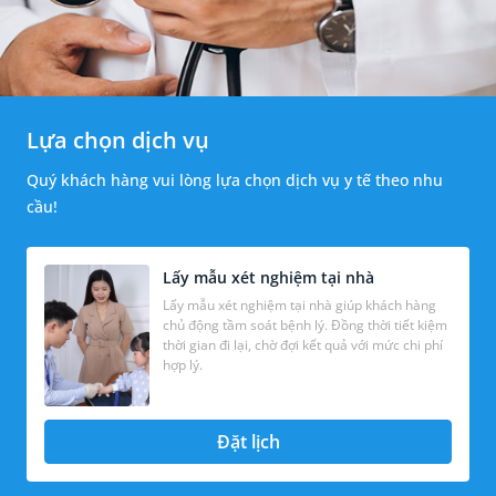
Lựa chọn dịch vụ
Quý khách hàng vui lòng lựa chọn dịch vụ y tế theo nhu
cầu!
Lấy mẫu xét nghiệm tại nhà
Lấy mẫu xét nghiệm tại nhà giúp khách hàng
chủ động tầm soát bệnh lý. Đồng thời tiết kiệm
thời gian đi lại, chờ đợi kết quả với mức chi phí
hợp lý.
Đặt lịch