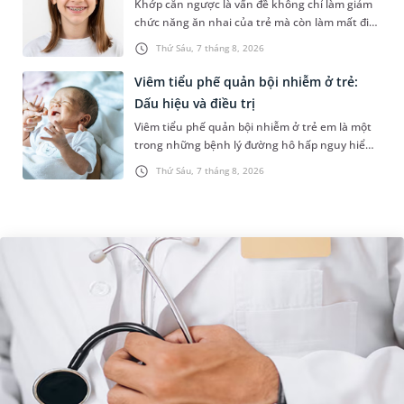
Khớp cắn ngược là vấn đề không chỉ làm giảm
chức năng ăn nhai của trẻ mà còn làm mất đi
sự cân đối của khuôn mặt. Do đó, cần khắc
Thứ Sáu, 7 tháng 8, 2026
phục sớm tình trạng này để...
Viêm tiểu phế quản bội nhiễm ở trẻ:
Dấu hiệu và điều trị
Viêm tiểu phế quản bội nhiễm ở trẻ em là một
trong những bệnh lý đường hô hấp nguy hiểm,
thường bùng phát vào thời điểm giao mùa. Khi
Thứ Sáu, 7 tháng 8, 2026
những tổn thương ban đầ...