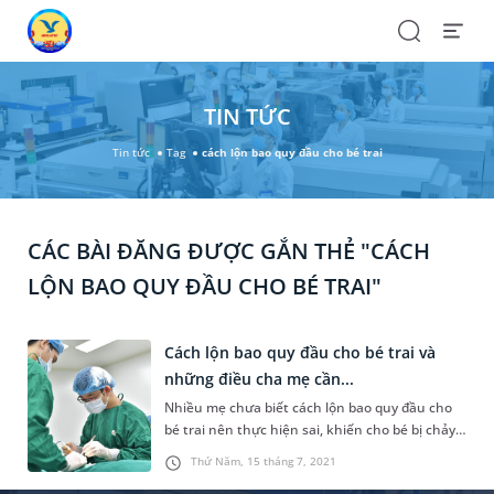
Search
Open
Menu
TIN TỨC
Tin tức
Tag
cách lộn bao quy đầu cho bé trai
CÁC BÀI ĐĂNG ĐƯỢC GẮN THẺ "CÁCH
LỘN BAO QUY ĐẦU CHO BÉ TRAI"
Cách lộn bao quy đầu cho bé trai và
những điều cha mẹ cần...
Nhiều mẹ chưa biết cách lộn bao quy đầu cho
bé trai nên thực hiện sai, khiến cho bé bị chảy
máu và đau đớn. Lưu ý răng, đây là việc cần
Thứ Năm, 15 tháng 7, 2021
phải thực hiện kiên trì, lâu dài, không nên nóng