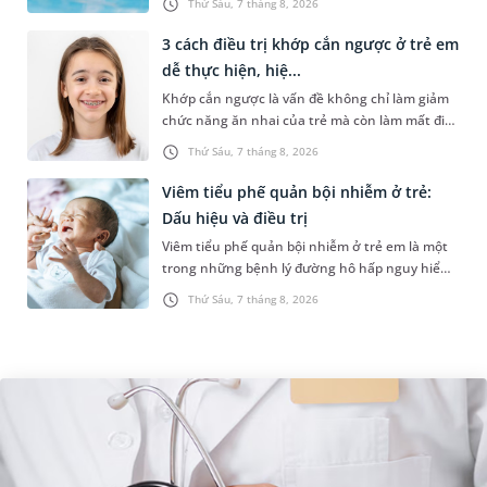
Thứ Sáu, 7 tháng 8, 2026
hồ bơi nhân tạo. Bài v...
3 cách điều trị khớp cắn ngược ở trẻ em
dễ thực hiện, hiệ...
Khớp cắn ngược là vấn đề không chỉ làm giảm
chức năng ăn nhai của trẻ mà còn làm mất đi
sự cân đối của khuôn mặt. Do đó, cần khắc
Thứ Sáu, 7 tháng 8, 2026
phục sớm tình trạng này để...
Viêm tiểu phế quản bội nhiễm ở trẻ:
Dấu hiệu và điều trị
Viêm tiểu phế quản bội nhiễm ở trẻ em là một
trong những bệnh lý đường hô hấp nguy hiểm,
thường bùng phát vào thời điểm giao mùa. Khi
Thứ Sáu, 7 tháng 8, 2026
những tổn thương ban đầ...