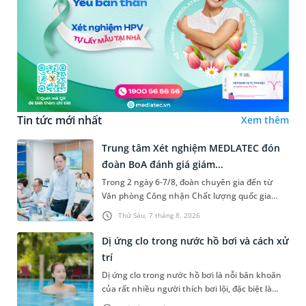
Tin tức mới nhất
Xem thêm
Trung tâm Xét nghiệm MEDLATEC đón
đoàn BoA đánh giá giám...
Trong 2 ngày 6-7/8, đoàn chuyên gia đến từ
Văn phòng Công nhận Chất lượng quốc gia
(BoA) đã ghi nhận và đánh giá cao nỗ lực duy trì
Thứ Sáu, 7 tháng 8, 2026
hệ thống quản lý chất lượ...
Dị ứng clo trong nước hồ bơi và cách xử
trí
Dị ứng clo trong nước hồ bơi là nỗi băn khoăn
của rất nhiều người thích bơi lội, đặc biệt là
những trường hợp thường xuyên bơi ở những