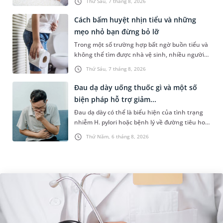
Thứ Sáu, 7 tháng 8, 2026
Những chia sẻ dưới đây sẽ giúp ch...
Cách bấm huyệt nhịn tiểu và những
mẹo nhỏ bạn đừng bỏ lỡ
Trong một số trường hợp bất ngờ buồn tiểu và
không thể tìm được nhà vệ sinh, nhiều người
đã áp dụng phương pháp bấm huyệt nhịn tiểu.
Thứ Sáu, 7 tháng 8, 2026
Vậy cách bấm huyệt nhịn...
Đau dạ dày uống thuốc gì và một số
biện pháp hỗ trợ giảm...
Đau dạ dày có thể là biểu hiện của tình trạng
nhiễm H. pylori hoặc bệnh lý về đường tiêu hoá
khác. Dựa theo nguyên nhân cụ thể, bác sĩ sẽ
Thứ Năm, 6 tháng 8, 2026
cân nhắc chỉ định p...