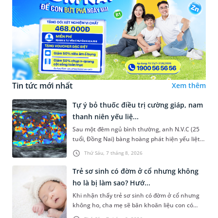
Tin tức mới nhất
Xem thêm
Tự ý bỏ thuốc điều trị cường giáp, nam
thanh niên yếu liệ...
Sau một đêm ngủ bình thường, anh N.V.C (25
tuổi, Đồng Nai) bàng hoàng phát hiện yếu liệt 2
chân, không thể vận động đi lại được. Kết quả
Thứ Sáu, 7 tháng 8, 2026
thăm khám tại Phòng...
Trẻ sơ sinh có đờm ở cổ nhưng không
ho là bị làm sao? Hướ...
Khi nhận thấy trẻ sơ sinh có đờm ở cổ nhưng
không ho, cha mẹ sẽ băn khoăn liệu con có
đang mắc bệnh đường hô hấp hay không.