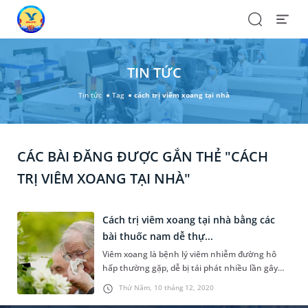
Search
Open
Menu
TIN TỨC
Tin tức
Tag
cách trị viêm xoang tại nhà
CÁC BÀI ĐĂNG ĐƯỢC GẮN THẺ "CÁCH
TRỊ VIÊM XOANG TẠI NHÀ"
Cách trị viêm xoang tại nhà bằng các
bài thuốc nam dễ thự...
Viêm xoang là bệnh lý viêm nhiễm đường hô
hấp thường gặp, dễ bị tái phát nhiều lần gây
triệu chứng khó chịu, ảnh hưởng đến cuộc
Thứ Năm, 10 tháng 12, 2020
sống và sức khỏe của bệnh nhân. Cách trị viêm