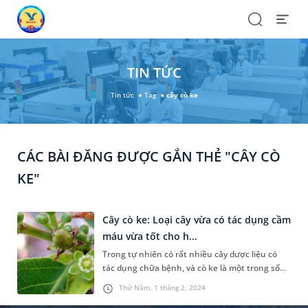
Search
Open
Menu
TIN TỨC
Tin tức
Tag
cây cò ke
CÁC BÀI ĐĂNG ĐƯỢC GẮN THẺ "CÂY CÒ
KE"
Cây cò ke: Loại cây vừa có tác dụng cầm
máu vừa tốt cho h...
Trong tự nhiên có rất nhiều cây dược liệu có
tác dụng chữa bệnh, và cò ke là một trong số
đó. Nội dung bài viết hôm nay, chúng ta sẽ
Thứ Năm, 1 tháng 2, 2024
cùng điểm qua những công dụng đặc biệt của