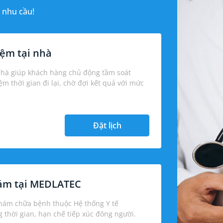
 nhu cầu!
ệm tại nhà
nhà giúp khách hàng chủ động tầm soát
iệm thời gian đi lại, chờ đợi kết quả với mức
Đặt lịch
hám tại MEDLATEC
khám chữa bệnh thuộc Hệ thống Y tế
thời gian, hạn chế tiếp xúc đông người.