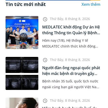
Tin tức mới nhất
Xem thêm
Thứ Bảy, 8 tháng 8, 2026
MEDLATEC khởi động Dự án Hệ
thống Thông tin Quản lý Bệnh...
Hôm nay (7/8), Hệ thống Y tế
MEDLATEC chính thức khởi động
Dự án Hệ thống Thông tin Quản lý
Bệnh viện (HIS - Hospital
Thứ Bảy, 8 tháng 8, 2026
Information System) giai đoạn mới.
Người đàn ông ngoại quốc phát
Dự á...
hiện mắc bệnh di truyền gây...
Bệnh nhân 35 tuổi, quốc tịch nước
ngoài cùng bạn gái người Việt Nam
đến MEDLATEC khám sức khỏe tiền
hôn nhân. Qua thăm khám và làm
Thứ Bảy, 8 tháng 8, 2026
các xét nghiệm chuyên sâu,...