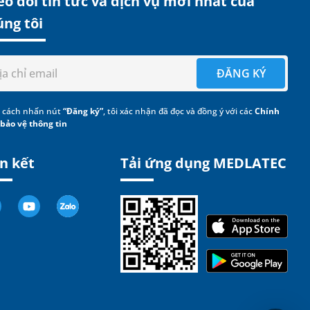
o dõi tin tức và dịch vụ mới nhất của
úng tôi
ĐĂNG KÝ
 cách nhấn nút
“Đăng ký”
, tôi xác nhận đã đọc và đồng ý với các
Chính
 bảo vệ thông tin
n kết
Tải ứng dụng MEDLATEC