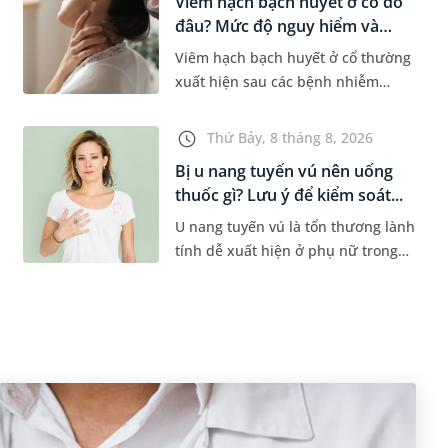
Viêm hạch bạch huyết ở cổ do
đâu? Mức độ nguy hiểm và
phư...
Viêm hạch bạch huyết ở cổ thường
xuất hiện sau các bệnh nhiễm
trùng nhưng cũng có thể liên quan
đến lao hạch hoặc ung thư. Để tìm
Thứ Bảy, 8 tháng 8, 2026
hiểu nguyên nhân gây viêm,...
Bị u nang tuyến vú nên uống
thuốc gì? Lưu ý để kiểm soát...
U nang tuyến vú là tổn thương lành
tính dễ xuất hiện ở phụ nữ trong
độ tuổi 35 - 50. Khi được chẩn đoán
mắc bệnh, nhiều người thường
băn khoăn u nang tuyến v...