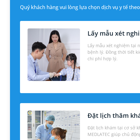
Quý khách hàng vui lòng lựa chọn dịch vụ y tế theo
Lấy mẫu xét nghi
Lấy mẫu xét nghiệm tại 
bệnh lý. Đồng thời tiết k
chi phí hợp lý.
Đặt lịch thăm k
Đặt lịch khám tại cơ sở 
MEDLATEC giúp chủ động 