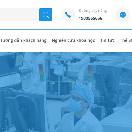
Đường dây nóng
seach
1900565656
Hướng dẫn khách hàng
Nghiên cứu khoa học
Tin tức
Thẻ 5