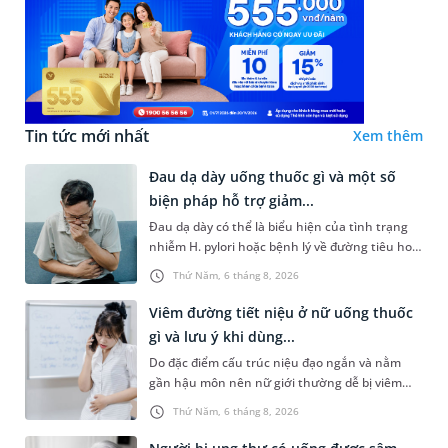
Tin tức mới nhất
Xem thêm
Đau dạ dày uống thuốc gì và một số
biện pháp hỗ trợ giảm...
Đau dạ dày có thể là biểu hiện của tình trạng
nhiễm H. pylori hoặc bệnh lý về đường tiêu hoá
khác. Dựa theo nguyên nhân cụ thể, bác sĩ sẽ
Thứ Năm, 6 tháng 8, 2026
cân nhắc chỉ định p...
Viêm đường tiết niệu ở nữ uống thuốc
gì và lưu ý khi dùng...
Do đặc điểm cấu trúc niệu đạo ngắn và nằm
gần hậu môn nên nữ giới thường dễ bị viêm
đường tiết niệu hơn nam giới. Tùy theo nguyên
Thứ Năm, 6 tháng 8, 2026
nhân, mức độ nhiễm trùng và...