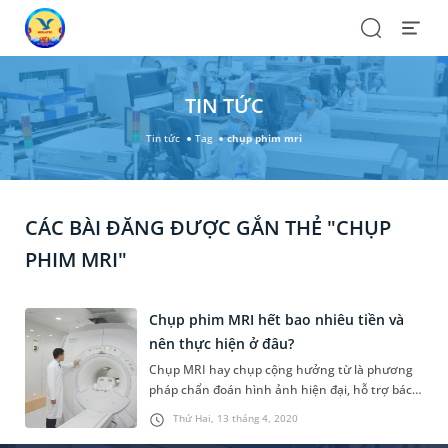
Search
Open
Menu
TIN TỨC
Tin tức
Tag
chụp phim mri
CÁC BÀI ĐĂNG ĐƯỢC GẮN THẺ "CHỤP
PHIM MRI"
Chụp phim MRI hết bao nhiêu tiền và
nên thực hiện ở đâu?
Chụp MRI hay chụp cộng hưởng từ là phương
pháp chẩn đoán hình ảnh hiện đại, hỗ trợ bác
sĩ hiệu quả trong việc đưa ra những chẩn đoán
Thứ Hai, 13 tháng 4, 2020
chính xác, từ đó quyết định phác đồ điều trị