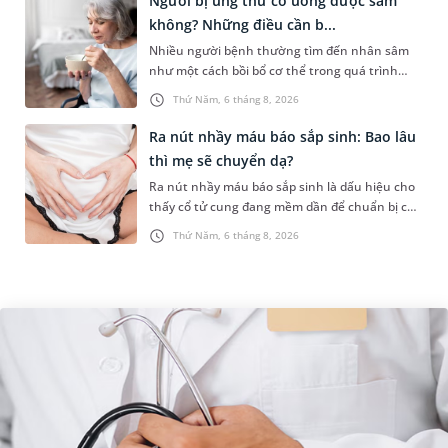
Người bị ung thư có uống được sâm
không? Những điều cần b...
Nhiều người bệnh thường tìm đến nhân sâm
như một cách bồi bổ cơ thể trong quá trình
điều trị ung thư. Tuy nhiên, câu hỏi người bị
Thứ Năm, 6 tháng 8, 2026
ung thư có uống được sâm kh...
Ra nút nhầy máu báo sắp sinh: Bao lâu
thì mẹ sẽ chuyển dạ?
Ra nút nhầy máu báo sắp sinh là dấu hiệu cho
thấy cổ tử cung đang mềm dần để chuẩn bị cho
quá trình sinh nở. Thế nhưng, khoảng thời
Thứ Năm, 6 tháng 8, 2026
gian từ lúc xuất hiện nút...