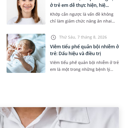
ở trẻ em dễ thực hiện, hiệ...
Khớp cắn ngược là vấn đề không
chỉ làm giảm chức năng ăn nhai
của trẻ mà còn làm mất đi sự cân
đối của khuôn mặt. Do đó, cần khắc
Thứ Sáu, 7 tháng 8, 2026
phục sớm tình trạng này để...
Viêm tiểu phế quản bội nhiễm ở
trẻ: Dấu hiệu và điều trị
Viêm tiểu phế quản bội nhiễm ở trẻ
em là một trong những bệnh lý
đường hô hấp nguy hiểm, thường
bùng phát vào thời điểm giao mùa.
Khi những tổn thương ban đầ...