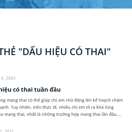
HẺ "DẤU HIỆU CÓ THAI"
 6, 2024
hiệu có thai tuần đầu
ạng mang thai có thể giúp chị em chủ động lên kế hoạch chăm
ạnh. Tuy nhiên, trên thực tế, nhiều chị em tỏ ra khá lúng
u mang thai, nhất là những trường hợp mang thai lần đầu.
uần đầu sẽ như thế nào? Chị em cần l...
1, 2021