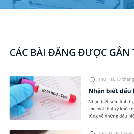
CÁC BÀI ĐĂNG ĐƯỢC GẮN T
Thứ Hai, 17 tháng
Nhận biết dấu 
Nhận biết sớm tình tr
sóc một thai kỳ khỏe m
túng về những dấu hiệ
Vậy dấu hiệu có thai t
Thứ Ba, 26 tháng 