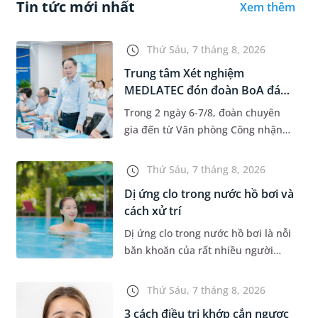
Tin tức mới nhất
Xem thêm
Thứ Sáu, 7 tháng 8, 2026
Trung tâm Xét nghiệm
MEDLATEC đón đoàn BoA đánh
giá giám...
Trong 2 ngày 6-7/8, đoàn chuyên
gia đến từ Văn phòng Công nhận
Chất lượng quốc gia (BoA) đã ghi
nhận và đánh giá cao nỗ lực duy trì
Thứ Sáu, 7 tháng 8, 2026
hệ thống quản lý chất lượ...
Dị ứng clo trong nước hồ bơi và
cách xử trí
Dị ứng clo trong nước hồ bơi là nỗi
băn khoăn của rất nhiều người
thích bơi lội, đặc biệt là những
trường hợp thường xuyên bơi ở
Thứ Sáu, 7 tháng 8, 2026
những hồ bơi nhân tạo. Bài v...
3 cách điều trị khớp cắn ngược