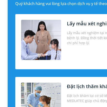
Quý khách hàng vui lòng lựa chọn dịch vụ y tế theo
Lấy mẫu xét nghi
Lấy mẫu xét nghiệm tại 
bệnh lý. Đồng thời tiết k
chi phí hợp lý.
Đặt lịch thăm k
Đặt lịch khám tại cơ sở 
MEDLATEC giúp chủ động 