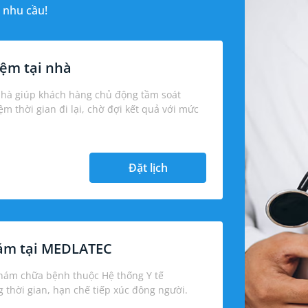
 nhu cầu!
ệm tại nhà
nhà giúp khách hàng chủ động tầm soát
iệm thời gian đi lại, chờ đợi kết quả với mức
Đặt lịch
hám tại MEDLATEC
khám chữa bệnh thuộc Hệ thống Y tế
thời gian, hạn chế tiếp xúc đông người.