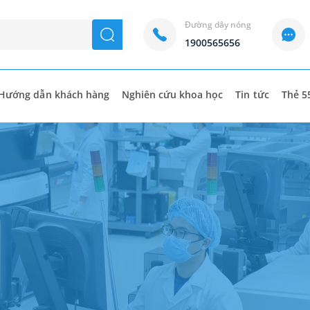
Đường dây nóng
seach
1900565656
Hướng dẫn khách hàng
Nghiên cứu khoa học
Tin tức
Thẻ 5