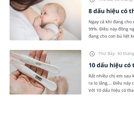
8 dấu hiệu có t
Ngay cả khi đang cho co
99%. Điều này đồng ngh
đang cho con bú liệt kê
cùng MEDLATEC tìm hi
Thứ Bảy, 30 tháng
10 dấu hiệu có
Rất nhiều chị em sau 
ra lo lắng,… Điều này 
Với 10 dấu hiệu có th
sinh linh bé nhỏ tron