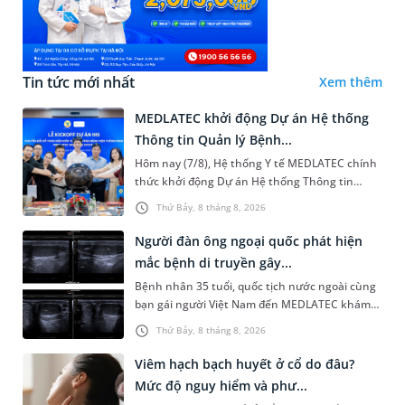
Tin tức mới nhất
Xem thêm
MEDLATEC khởi động Dự án Hệ thống
Thông tin Quản lý Bệnh...
Hôm nay (7/8), Hệ thống Y tế MEDLATEC chính
thức khởi động Dự án Hệ thống Thông tin
Quản lý Bệnh viện (HIS - Hospital Information
Thứ Bảy, 8 tháng 8, 2026
System) giai đoạn mới. Dự á...
Người đàn ông ngoại quốc phát hiện
mắc bệnh di truyền gây...
Bệnh nhân 35 tuổi, quốc tịch nước ngoài cùng
bạn gái người Việt Nam đến MEDLATEC khám
sức khỏe tiền hôn nhân. Qua thăm khám và
Thứ Bảy, 8 tháng 8, 2026
làm các xét nghiệm chuyên sâu,...
Viêm hạch bạch huyết ở cổ do đâu?
Mức độ nguy hiểm và phư...