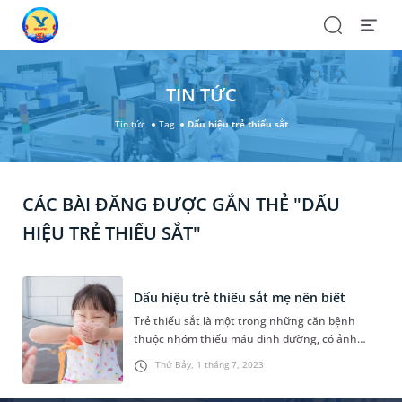
Search
Open
Menu
TIN TỨC
Tin tức
Tag
Dấu hiệu trẻ thiếu sắt
CÁC BÀI ĐĂNG ĐƯỢC GẮN THẺ "DẤU
HIỆU TRẺ THIẾU SẮT"
Dấu hiệu trẻ thiếu sắt mẹ nên biết
Trẻ thiếu sắt là một trong những căn bệnh
thuộc nhóm thiếu máu dinh dưỡng, có ảnh
hưởng trực tiếp đến sự phát triển của trẻ.
Thứ Bảy, 1 tháng 7, 2023
Đồng hành cùng sự phát triển của bé, các bậc
phụ huynh cần nắm được chỉ số đánh giá sức