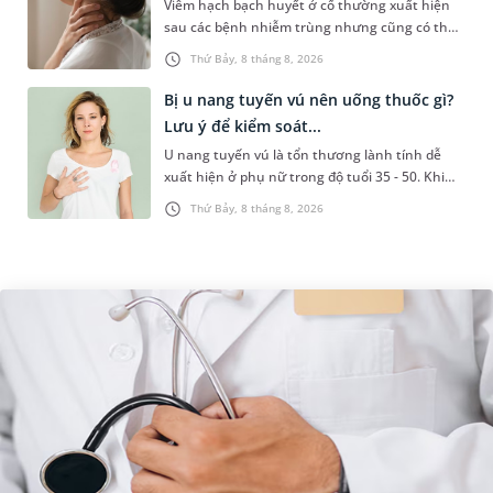
Viêm hạch bạch huyết ở cổ thường xuất hiện
sau các bệnh nhiễm trùng nhưng cũng có thể
liên quan đến lao hạch hoặc ung thư. Để tìm
Thứ Bảy, 8 tháng 8, 2026
hiểu nguyên nhân gây viêm,...
Bị u nang tuyến vú nên uống thuốc gì?
Lưu ý để kiểm soát...
U nang tuyến vú là tổn thương lành tính dễ
xuất hiện ở phụ nữ trong độ tuổi 35 - 50. Khi
được chẩn đoán mắc bệnh, nhiều người
Thứ Bảy, 8 tháng 8, 2026
thường băn khoăn u nang tuyến v...