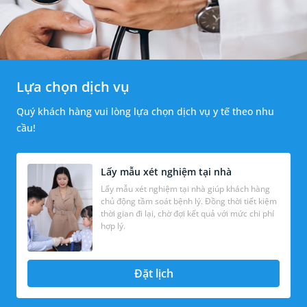
Lựa chọn dịch vụ
Quý khách hàng vui lòng lựa chọn dịch vụ y tế theo nhu
cầu!
Lấy mẫu xét nghiệm tại nhà
Lấy mẫu xét nghiệm tại nhà giúp khách hàng
chủ động tầm soát bệnh lý. Đồng thời tiết kiệm
thời gian đi lại, chờ đợi kết quả với mức chi phí
hợp lý.
Đặt lịch