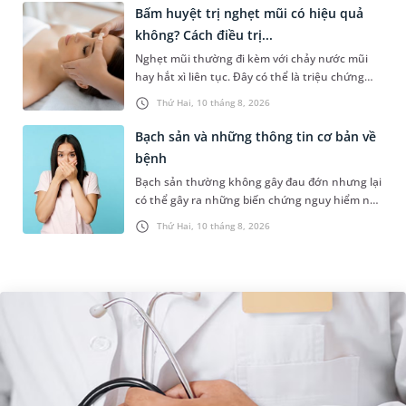
Bấm huyệt trị nghẹt mũi có hiệu quả
không? Cách điều trị...
Nghẹt mũi thường đi kèm với chảy nước mũi
hay hắt xì liên tục. Đây có thể là triệu chứng
của một số bệnh lý như cảm cúm, viêm mũi
Thứ Hai, 10 tháng 8, 2026
xoang,... Khi bị nghẹt mũi,...
Bạch sản và những thông tin cơ bản về
bệnh
Bạch sản thường không gây đau đớn nhưng lại
có thể gây ra những biến chứng nguy hiểm nếu
không được phát hiện và điều trị sớm. Những
Thứ Hai, 10 tháng 8, 2026
thông tin dưới đây sẽ gi...