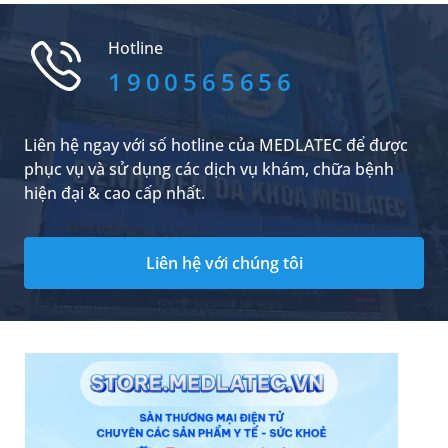
pháp chăm sóc thai kỳ tốt nhất và tránh tiếp
xúc với những yếu tố làm tăng nguy cơ dị tật
Hotline
thai nhi, đặc biệt cần chú...
1900565656
Liên hệ ngay với số hotline của MEDLATEC để được
phục vụ và sử dụng các dịch vụ khám, chữa bệnh
hiện đại & cao cấp nhất.
Liên hệ với chúng tôi