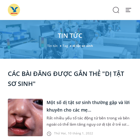
Search
Open
Menu
TIN TỨC
Tin tức
Tag
dị tật sơ sinh
CÁC BÀI ĐĂNG ĐƯỢC GẮN THẺ "DỊ TẬT
SƠ SINH"
Một số dị tật sơ sinh thường gặp và lời
khuyên cho các mẹ...
Rất nhiều yếu tố tác động từ bên trong và bên
ngoài có thể làm tăng nguy cơ dị tật ở trẻ sơ
sinh. Do đó, khi mang thai người phụ nữ cần có
Thứ Hai, 10 tháng 1, 2022
một cơ thể khỏe mạnh, áp dụng các phương