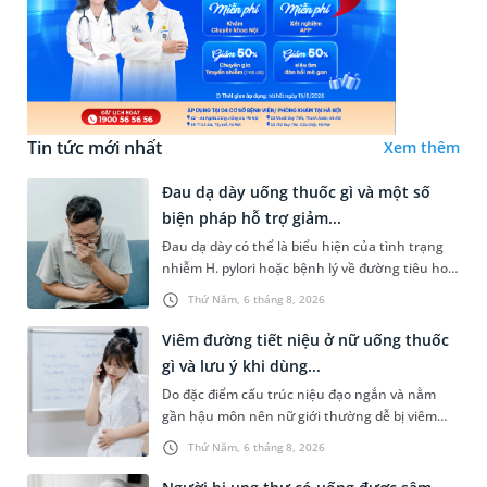
Tin tức mới nhất
Xem thêm
Đau dạ dày uống thuốc gì và một số
biện pháp hỗ trợ giảm...
Đau dạ dày có thể là biểu hiện của tình trạng
nhiễm H. pylori hoặc bệnh lý về đường tiêu hoá
khác. Dựa theo nguyên nhân cụ thể, bác sĩ sẽ
Thứ Năm, 6 tháng 8, 2026
cân nhắc chỉ định p...
Viêm đường tiết niệu ở nữ uống thuốc
gì và lưu ý khi dùng...
Do đặc điểm cấu trúc niệu đạo ngắn và nằm
gần hậu môn nên nữ giới thường dễ bị viêm
đường tiết niệu hơn nam giới. Tùy theo nguyên
Thứ Năm, 6 tháng 8, 2026
nhân, mức độ nhiễm trùng và...