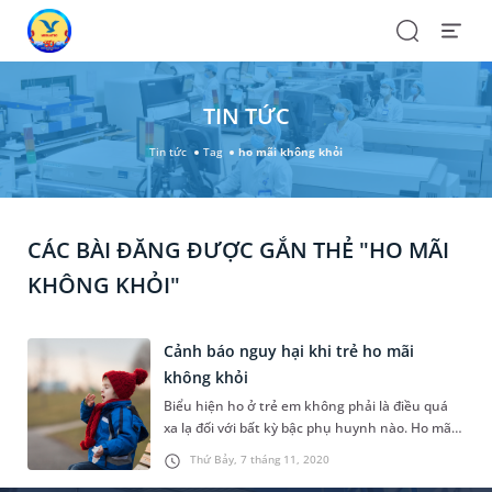
Search
Open
Menu
TIN TỨC
Tin tức
Tag
ho mãi không khỏi
CÁC BÀI ĐĂNG ĐƯỢC GẮN THẺ "HO MÃI
KHÔNG KHỎI"
Cảnh báo nguy hại khi trẻ ho mãi
không khỏi
Biểu hiện ho ở trẻ em không phải là điều quá
xa lạ đối với bất kỳ bậc phụ huynh nào. Ho mãi
không khỏi là vấn đề khiến cha mẹ sốt ruột và
Thứ Bảy, 7 tháng 11, 2020
lo lắng cho con nhiều nhất. Bài viết dưới đây sẽ