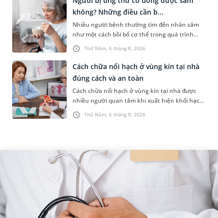
Người bị ung thư có uống được sâm
không? Những điều cần b...
Nhiều người bệnh thường tìm đến nhân sâm
như một cách bồi bổ cơ thể trong quá trình
điều trị ung thư. Tuy nhiên, câu hỏi người bị
Thứ Năm, 6 tháng 8, 2026
ung thư có uống được sâm kh...
Cách chữa nổi hạch ở vùng kín tại nhà
đúng cách và an toàn
Cách chữa nổi hạch ở vùng kín tại nhà được
nhiều người quan tâm khi xuất hiện khối hạch
nhỏ ở vùng bẹn hoặc cơ quan sinh dục. Nếu
Thứ Năm, 6 tháng 8, 2026
hạch mới xuất hiện, kích th...