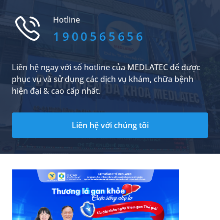
cung cấp một phần nào kiến thức về vấn đề ho
mãi không khỏi ở trẻ em, để có thể giúp đỡ các
Hotline
gia đình chăm sóc...
1900565656
Liên hệ ngay với số hotline của MEDLATEC để được
phục vụ và sử dụng các dịch vụ khám, chữa bệnh
hiện đại & cao cấp nhất.
Liên hệ với chúng tôi