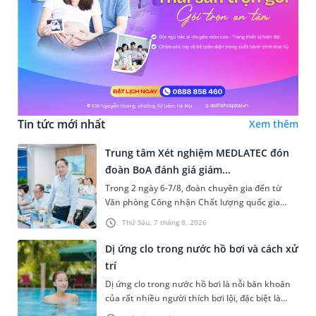
Tin tức mới nhất
Xem thêm
Trung tâm Xét nghiệm MEDLATEC đón
đoàn BoA đánh giá giám...
Trong 2 ngày 6-7/8, đoàn chuyên gia đến từ
Văn phòng Công nhận Chất lượng quốc gia
(BoA) đã ghi nhận và đánh giá cao nỗ lực duy trì
Thứ Sáu, 7 tháng 8, 2026
hệ thống quản lý chất lượ...
Dị ứng clo trong nước hồ bơi và cách xử
trí
Dị ứng clo trong nước hồ bơi là nỗi băn khoăn
của rất nhiều người thích bơi lội, đặc biệt là
những trường hợp thường xuyên bơi ở những