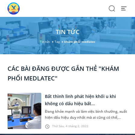
Search
Open
Menu
TIN TỨC
Tin tức
Tag
khám phổi medlatec
CÁC BÀI ĐĂNG ĐƯỢC GẮN THẺ "KHÁM
PHỔI MEDLATEC"
Bất thình lình phát hiện khối u khi
không có dấu hiệu bất...
Đang khỏe mạnh và làm việc bình thường, xuất
hiện dấu hiệu duy nhất mà ai cũng có thể,
bệnh nhân đến Bệnh viện Đa khoa MEDLATEC
Thứ Sáu, 4 tháng 2, 2022
khám thì vô cùng bàng hoàng vì phát hiện khối