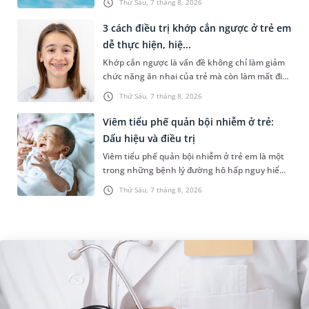
Thứ Sáu, 7 tháng 8, 2026
hồ bơi nhân tạo. Bài v...
3 cách điều trị khớp cắn ngược ở trẻ em
dễ thực hiện, hiệ...
Khớp cắn ngược là vấn đề không chỉ làm giảm
chức năng ăn nhai của trẻ mà còn làm mất đi
sự cân đối của khuôn mặt. Do đó, cần khắc
Thứ Sáu, 7 tháng 8, 2026
phục sớm tình trạng này để...
Viêm tiểu phế quản bội nhiễm ở trẻ:
Dấu hiệu và điều trị
Viêm tiểu phế quản bội nhiễm ở trẻ em là một
trong những bệnh lý đường hô hấp nguy hiểm,
thường bùng phát vào thời điểm giao mùa. Khi
Thứ Sáu, 7 tháng 8, 2026
những tổn thương ban đầ...