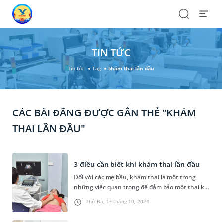
Search
Open
Menu
TIN TỨC
Tin tức
Tag
khám thai lần đầu
CÁC BÀI ĐĂNG ĐƯỢC GẮN THẺ "KHÁM
THAI LẦN ĐẦU"
3 điều cần biết khi khám thai lần đầu
Đối với các mẹ bầu, khám thai là một trong
những việc quan trọng để đảm bảo một thai kỳ
khỏe mạnh, an toàn. Có nhiều cột mốc khám
Thứ Ba, 15 tháng 10, 2024
thai mà mẹ bầu cần tuân thủ, và khám thai lần
đầu nằm trong số đó. Bài viết hôm nay sẽ điểm