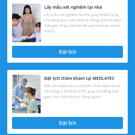
Lấy mẫu xét nghiệm tại nhà
Lấy mẫu xét nghiệm tại nhà giúp khách hàng
chủ động tầm soát bệnh lý. Đồng thời tiết kiệm
thời gian đi lại, chờ đợi kết quả với mức chi phí
hợp lý.
Đặt lịch
Đặt lịch thăm khám tại MEDLATEC
Đặt lịch khám tại cơ sở khám chữa bệnh thuộc
Hệ thống Y tế MEDLATEC giúp chủ động thời
gian, hạn chế tiếp xúc đông người.
Đặt lịch