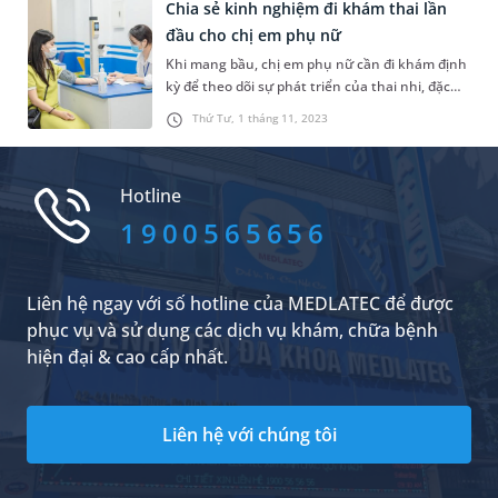
Chia sẻ kinh nghiệm đi khám thai lần
qua 3 điều cần biết trong lần đầu khám thai
này.
đầu cho chị em phụ nữ
Khi mang bầu, chị em phụ nữ cần đi khám định
kỳ để theo dõi sự phát triển của thai nhi, đặc
biệt là trong những tháng đầu thai kỳ. Vậy khi
Thứ Tư, 1 tháng 11, 2023
nào chị em nên đi khám thai lần đầu, buổi
khám này cho biết những thông tin gì? Bài viết
sau đây sẽ giúp bạn đọc hiểu hơn về chủ đề
Hotline
này.
1900565656
Liên hệ ngay với số hotline của MEDLATEC để được
phục vụ và sử dụng các dịch vụ khám, chữa bệnh
hiện đại & cao cấp nhất.
Liên hệ với chúng tôi