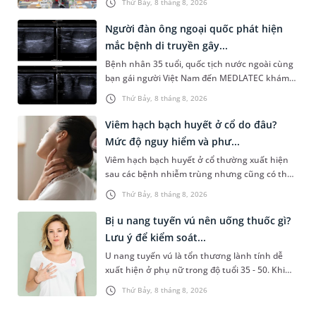
Thứ Bảy, 8 tháng 8, 2026
System) giai đoạn mới. Dự á...
Người đàn ông ngoại quốc phát hiện
mắc bệnh di truyền gây...
Bệnh nhân 35 tuổi, quốc tịch nước ngoài cùng
bạn gái người Việt Nam đến MEDLATEC khám
sức khỏe tiền hôn nhân. Qua thăm khám và
Thứ Bảy, 8 tháng 8, 2026
làm các xét nghiệm chuyên sâu,...
Viêm hạch bạch huyết ở cổ do đâu?
Mức độ nguy hiểm và phư...
Viêm hạch bạch huyết ở cổ thường xuất hiện
sau các bệnh nhiễm trùng nhưng cũng có thể
liên quan đến lao hạch hoặc ung thư. Để tìm
Thứ Bảy, 8 tháng 8, 2026
hiểu nguyên nhân gây viêm,...
Bị u nang tuyến vú nên uống thuốc gì?
Lưu ý để kiểm soát...
U nang tuyến vú là tổn thương lành tính dễ
xuất hiện ở phụ nữ trong độ tuổi 35 - 50. Khi
được chẩn đoán mắc bệnh, nhiều người
Thứ Bảy, 8 tháng 8, 2026
thường băn khoăn u nang tuyến v...