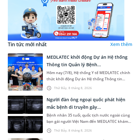
Tin tức mới nhất
Xem thêm
MEDLATEC khởi động Dự án Hệ thống
Thông tin Quản lý Bệnh...
Hôm nay (7/8), Hệ thống Y tế MEDLATEC chính
thức khởi động Dự án Hệ thống Thông tin
Quản lý Bệnh viện (HIS - Hospital Information
Thứ Bảy, 8 tháng 8, 2026
System) giai đoạn mới. Dự á...
Người đàn ông ngoại quốc phát hiện
mắc bệnh di truyền gây...
Bệnh nhân 35 tuổi, quốc tịch nước ngoài cùng
bạn gái người Việt Nam đến MEDLATEC khám
sức khỏe tiền hôn nhân. Qua thăm khám và
Thứ Bảy, 8 tháng 8, 2026
làm các xét nghiệm chuyên sâu,...