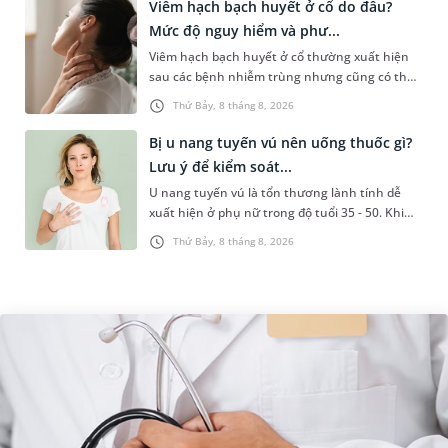
Viêm hạch bạch huyết ở cổ do đâu?
Mức độ nguy hiểm và phư...
Viêm hạch bạch huyết ở cổ thường xuất hiện
sau các bệnh nhiễm trùng nhưng cũng có thể
liên quan đến lao hạch hoặc ung thư. Để tìm
Thứ Bảy, 8 tháng 8, 2026
hiểu nguyên nhân gây viêm,...
Bị u nang tuyến vú nên uống thuốc gì?
Lưu ý để kiểm soát...
U nang tuyến vú là tổn thương lành tính dễ
xuất hiện ở phụ nữ trong độ tuổi 35 - 50. Khi
được chẩn đoán mắc bệnh, nhiều người
Thứ Bảy, 8 tháng 8, 2026
thường băn khoăn u nang tuyến v...