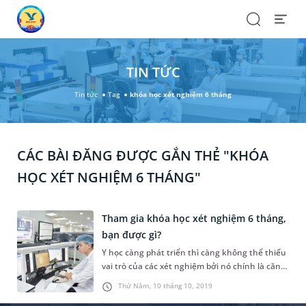
Search
Open
Menu
TIN TỨC
Tin tức
Tag
khóa học xét nghiệm 6 tháng
CÁC BÀI ĐĂNG ĐƯỢC GẮN THẺ "KHÓA
HỌC XÉT NGHIỆM 6 THÁNG"
Tham gia khóa học xét nghiệm 6 tháng,
bạn được gì?
Y học càng phát triển thì càng không thể thiếu
vai trò của các xét nghiệm bởi nó chính là căn
cứ chính để chẩn đoán bệnh lý. Đây cũng là lý
Thứ Năm, 10 tháng 10, 2019
do giải thích vì sao hiện nay ngành xét nghiệm