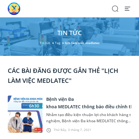
Search
Open
Menu
TIN TỨC
Tin tức
Tag
lịch làm việc medlatec
CÁC BÀI ĐĂNG ĐƯỢC GẮN THẺ "LỊCH
LÀM VIỆC MEDLATEC"
Bệnh viện Đa
khoa MEDLATEC thông báo điều chỉnh thời g
Nhằm tạo điều kiện thuận lợi cho khách hàng trong
nghiệm, Bệnh viện Đa khoa MEDLATEC thông
báo điều chỉnh giờ làm việc bắt đầu từ 6h30.
Thứ Bảy, 3 tháng 7, 2021