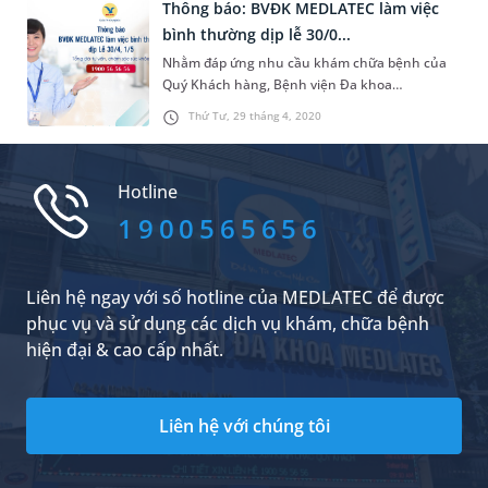
Thông báo: BVĐK MEDLATEC làm việc
bình thường dịp lễ 30/0...
Nhằm đáp ứng nhu cầu khám chữa bệnh của
Quý Khách hàng, Bệnh viện Đa khoa
MEDLATEC xin thông báo lịch làm việc ngày
Thứ Tư, 29 tháng 4, 2020
nghỉ lễ Giải phóng Miền Nam 30/04 và Quốc tế
Lao động 01/05 như sau:
Hotline
1900565656
Liên hệ ngay với số hotline của MEDLATEC để được
phục vụ và sử dụng các dịch vụ khám, chữa bệnh
hiện đại & cao cấp nhất.
Liên hệ với chúng tôi