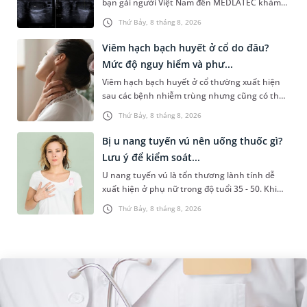
bạn gái người Việt Nam đến MEDLATEC khám
sức khỏe tiền hôn nhân. Qua thăm khám và
Thứ Bảy, 8 tháng 8, 2026
làm các xét nghiệm chuyên sâu,...
Viêm hạch bạch huyết ở cổ do đâu?
Mức độ nguy hiểm và phư...
Viêm hạch bạch huyết ở cổ thường xuất hiện
sau các bệnh nhiễm trùng nhưng cũng có thể
liên quan đến lao hạch hoặc ung thư. Để tìm
Thứ Bảy, 8 tháng 8, 2026
hiểu nguyên nhân gây viêm,...
Bị u nang tuyến vú nên uống thuốc gì?
Lưu ý để kiểm soát...
U nang tuyến vú là tổn thương lành tính dễ
xuất hiện ở phụ nữ trong độ tuổi 35 - 50. Khi
được chẩn đoán mắc bệnh, nhiều người
Thứ Bảy, 8 tháng 8, 2026
thường băn khoăn u nang tuyến v...