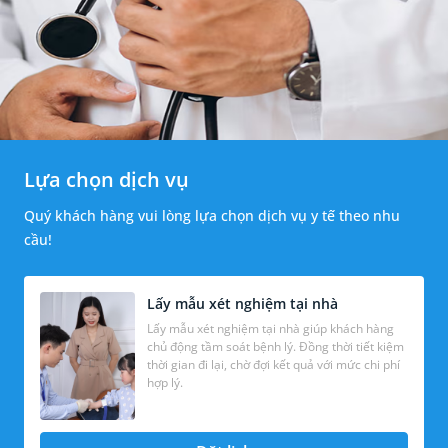
Lựa chọn dịch vụ
Quý khách hàng vui lòng lựa chọn dịch vụ y tế theo nhu
cầu!
Lấy mẫu xét nghiệm tại nhà
Lấy mẫu xét nghiệm tại nhà giúp khách hàng
chủ động tầm soát bệnh lý. Đồng thời tiết kiệm
thời gian đi lại, chờ đợi kết quả với mức chi phí
hợp lý.