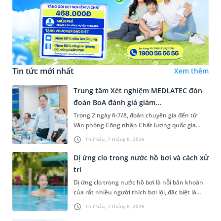
Tin tức mới nhất
Xem thêm
Trung tâm Xét nghiệm MEDLATEC đón
đoàn BoA đánh giá giám...
Trong 2 ngày 6-7/8, đoàn chuyên gia đến từ
Văn phòng Công nhận Chất lượng quốc gia
(BoA) đã ghi nhận và đánh giá cao nỗ lực duy trì
Thứ Sáu, 7 tháng 8, 2026
hệ thống quản lý chất lượ...
Dị ứng clo trong nước hồ bơi và cách xử
trí
Dị ứng clo trong nước hồ bơi là nỗi băn khoăn
của rất nhiều người thích bơi lội, đặc biệt là
những trường hợp thường xuyên bơi ở những
Thứ Sáu, 7 tháng 8, 2026
hồ bơi nhân tạo. Bài v...