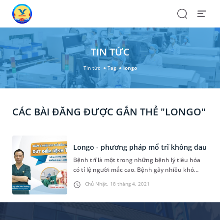
Search
Open
Menu
TIN TỨC
Tin tức
Tag
longo
CÁC BÀI ĐĂNG ĐƯỢC GẮN THẺ "LONGO"
Longo - phương pháp mổ trĩ không đau
Bệnh trĩ là một trong những bệnh lý tiêu hóa
có tỉ lệ người mắc cao. Bệnh gây nhiều khó
chịu, phiền toái, ảnh hưởng nhiều đến sức
Chủ Nhật, 18 tháng 4, 2021
khỏe, chất lượng cuộc sống và tâm lý của người
bệnh. Điều trị dứt điểm bệnh trĩ bằng phương
pháp mổ trĩ Longo đang được sử dụng cho đa
số bệnh nhân trĩ tại MEDLATEC.