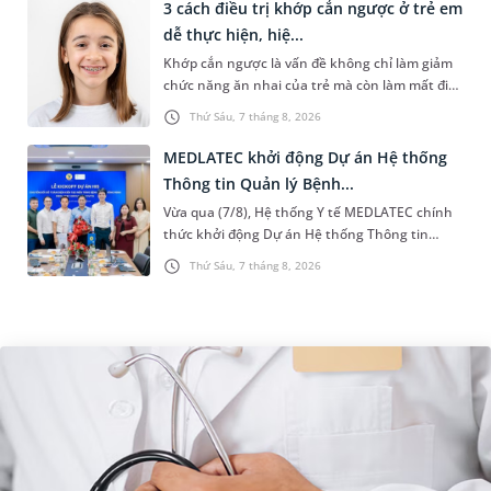
3 cách điều trị khớp cắn ngược ở trẻ em
dễ thực hiện, hiệ...
Khớp cắn ngược là vấn đề không chỉ làm giảm
chức năng ăn nhai của trẻ mà còn làm mất đi
sự cân đối của khuôn mặt. Do đó, cần khắc
Thứ Sáu, 7 tháng 8, 2026
phục sớm tình trạng này để...
MEDLATEC khởi động Dự án Hệ thống
Thông tin Quản lý Bệnh...
Vừa qua (7/8), Hệ thống Y tế MEDLATEC chính
thức khởi động Dự án Hệ thống Thông tin
Quản lý Bệnh viện (HIS - Hospital Information
Thứ Sáu, 7 tháng 8, 2026
System) giai đoạn mới. Dự á...