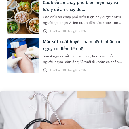
Các kiểu ăn chay phổ biến hiện nay và
lưu ý để ăn chay đú...
Các kiểu ăn chay phổ biến hiện nay được nhiều
người lựa chọn vì liên quan đến sức khỏe, tôn
giáo hoặc lối sống lành mạnh. Tuy nhiên,
Thứ Hai, 10 tháng 8, 2026
không phải ai cũng hiểu...
Mắc sốt xuất huyết, nam bệnh nhân có
nguy cơ diễn tiến bệ...
Sau 4 ngày xuất hiện sốt cao, kèm đau mỏi
người, người đàn ông 43 tuổi đi khám có chẩn
đoán sốt xuất huyết Dengue và phải nhập viện
Thứ Hai, 10 tháng 8, 2026
điều trị ngay để tránh bi...