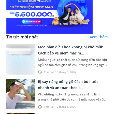
Tin tức mới nhất
Xem thêm
Mẹo nằm điều hòa không bị khô mũi:
Cách bảo vệ niêm mạc m...
Nhiều người có thói quen sử dụng điều hòa khi
ngủ để tạo cảm giác dễ chịu trong những ngày
nóng bức. Tuy nhiên, không ít trường hợp lại
Thứ Hai, 10 tháng 8, 2026
gặp tình trạng khô mũ...
Bị say nắng uống gì? Cách bù nước
nhanh và an toàn theo k...
Vào những ngày nắng nóng, say nắng là tình
trạng khá phổ biến do cơ thể mất nước và rối
loạn điều hòa thân nhiệt, thường gặp ở người
Thứ Hai, 10 tháng 8, 2026
hoạt động ngoài trời. Nh...