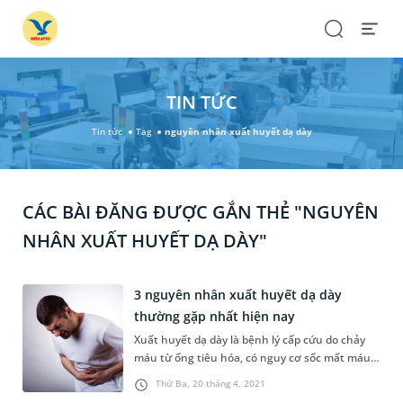
Search
Open
Menu
TIN TỨC
Tin tức
Tag
nguyên nhân xuất huyết dạ dày
CÁC BÀI ĐĂNG ĐƯỢC GẮN THẺ "NGUYÊN
NHÂN XUẤT HUYẾT DẠ DÀY"
3 nguyên nhân xuất huyết dạ dày
thường gặp nhất hiện nay
Xuất huyết dạ dày là bệnh lý cấp cứu do chảy
máu từ ống tiêu hóa, có nguy cơ sốc mất máu
trụy mạch dẫn tới tử vong. Bệnh nhân có thể bị
Thứ Ba, 20 tháng 4, 2021
thiếu máu, thậm chí gây tử vong khi điều trị