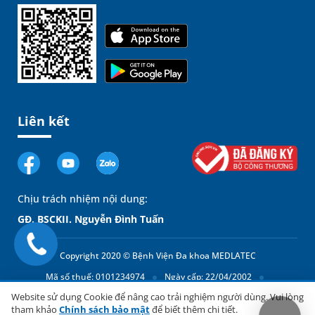
Liên kết
Chịu trách nhiệm nội dung:
GĐ. BSCKII. Nguyễn Đình Tuấn
Copyright 2020 © Bệnh Viện Đa khoa MEDLATEC
Mã số thuế: 0101234974
Ngày cấp: 22/04/2002
Có,
Website sử dụng Cookie để nâng cao trải nghiệm người dùng. Vui lòng
Cơ quan cấp: Sở Kế hoạch và Đầu tư thành phố Hà Nội
chúng
tham khảo
Chính sách bảo mật
để biết thêm chi tiết.