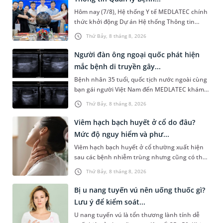
Hôm nay (7/8), Hệ thống Y tế MEDLATEC chính
thức khởi động Dự án Hệ thống Thông tin
Quản lý Bệnh viện (HIS - Hospital Information
Thứ Bảy, 8 tháng 8, 2026
System) giai đoạn mới. Dự á...
Người đàn ông ngoại quốc phát hiện
mắc bệnh di truyền gây...
Bệnh nhân 35 tuổi, quốc tịch nước ngoài cùng
bạn gái người Việt Nam đến MEDLATEC khám
sức khỏe tiền hôn nhân. Qua thăm khám và
Thứ Bảy, 8 tháng 8, 2026
làm các xét nghiệm chuyên sâu,...
Viêm hạch bạch huyết ở cổ do đâu?
Mức độ nguy hiểm và phư...
Viêm hạch bạch huyết ở cổ thường xuất hiện
sau các bệnh nhiễm trùng nhưng cũng có thể
liên quan đến lao hạch hoặc ung thư. Để tìm
Thứ Bảy, 8 tháng 8, 2026
hiểu nguyên nhân gây viêm,...
Bị u nang tuyến vú nên uống thuốc gì?
Lưu ý để kiểm soát...
U nang tuyến vú là tổn thương lành tính dễ