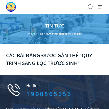
Search
Open
Menu
TIN TỨC
Tin tức
Tag
quy trình sàng lọc trước sinh
CÁC BÀI ĐĂNG ĐƯỢC GẮN THẺ "QUY
TRÌNH SÀNG LỌC TRƯỚC SINH"
Hotline
1900565656