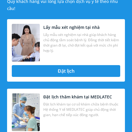
Quý khách hàng vui lòng lựa chọn dịch vụ y tế theo nhu
cầu!
Lấy mẫu xét nghiệm tại nhà
Lấy mẫu xét nghiệm tại nhà giúp khách hàng
chủ động tầm soát bệnh lý. Đồng thời tiết kiệm
thời gian đi lại, chờ đợi kết quả với mức chi phí
hợp lý.
Đặt lịch
Đặt lịch thăm khám tại MEDLATEC
Đặt lịch khám tại cơ sở khám chữa bệnh thuộc
Hệ thống Y tế MEDLATEC giúp chủ động thời
gian, hạn chế tiếp xúc đông người.