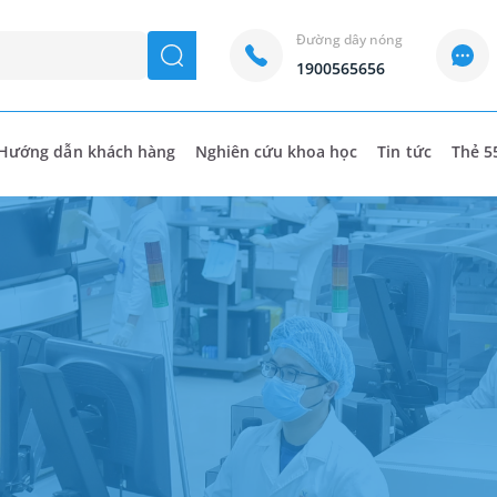
Đường dây nóng
seach
1900565656
Hướng dẫn khách hàng
Nghiên cứu khoa học
Tin tức
Thẻ 5