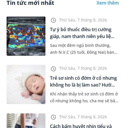
Tin tức mới nhất
Xem thêm
Thứ Sáu, 7 tháng 8, 2026
Tự ý bỏ thuốc điều trị cường
giáp, nam thanh niên yếu liệ...
Sau một đêm ngủ bình thường,
anh N.V.C (25 tuổi, Đồng Nai) bàng
hoàng phát hiện yếu liệt 2 chân,
không thể vận động đi lại được. Kết
Thứ Sáu, 7 tháng 8, 2026
quả thăm khám tại Phòng...
Trẻ sơ sinh có đờm ở cổ nhưng
không ho là bị làm sao? Hướ...
Khi nhận thấy trẻ sơ sinh có đờm ở
cổ nhưng không ho, cha mẹ sẽ băn
khoăn liệu con có đang mắc bệnh
đường hô hấp hay không. Những
Thứ Sáu, 7 tháng 8, 2026
chia sẻ dưới đây sẽ giúp ch...
Cách bấm huyệt nhịn tiểu và