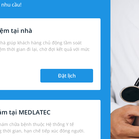
 nhu cầu!
ệm tại nhà
nhà giúp khách hàng chủ động tầm soát
iệm thời gian đi lại, chờ đợi kết quả với mức
Đặt lịch
hám tại MEDLATEC
khám chữa bệnh thuộc Hệ thống Y tế
thời gian, hạn chế tiếp xúc đông người.