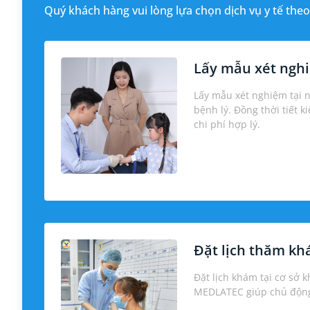
Quý khách hàng vui lòng lựa chọn dịch vụ y tế theo
Lấy mẫu xét nghi
Lấy mẫu xét nghiệm tại 
bệnh lý. Đồng thời tiết k
chi phí hợp lý.
Đặt lịch thăm k
Đặt lịch khám tại cơ sở 
MEDLATEC giúp chủ động 