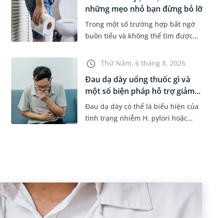
những mẹo nhỏ bạn đừng bỏ lỡ
Trong một số trường hợp bất ngờ
buồn tiểu và không thể tìm được
nhà vệ sinh, nhiều người đã áp
dụng phương pháp bấm huyệt
Thứ Năm, 6 tháng 8, 2026
nhịn tiểu. Vậy cách bấm huyệt
Đau dạ dày uống thuốc gì và
nhịn...
một số biện pháp hỗ trợ giảm...
Đau dạ dày có thể là biểu hiện của
tình trạng nhiễm H. pylori hoặc
bệnh lý về đường tiêu hoá khác.
Dựa theo nguyên nhân cụ thể, bác
sĩ sẽ cân nhắc chỉ định p...