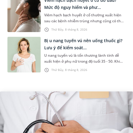
Viêm hạch bạch huyết ở cổ do đâu?
Mức độ nguy hiểm và phư...
Viêm hạch bạch huyết ở cổ thường xuất hiện
sau các bệnh nhiễm trùng nhưng cũng có thể
liên quan đến lao hạch hoặc ung thư. Để tìm
Thứ Bảy, 8 tháng 8, 2026
hiểu nguyên nhân gây viêm,...
Bị u nang tuyến vú nên uống thuốc gì?
Lưu ý để kiểm soát...
U nang tuyến vú là tổn thương lành tính dễ
xuất hiện ở phụ nữ trong độ tuổi 35 - 50. Khi
được chẩn đoán mắc bệnh, nhiều người
Thứ Bảy, 8 tháng 8, 2026
thường băn khoăn u nang tuyến v...