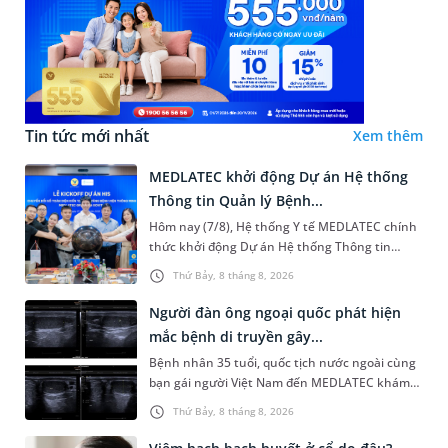
Tin tức mới nhất
Xem thêm
MEDLATEC khởi động Dự án Hệ thống
Thông tin Quản lý Bệnh...
Hôm nay (7/8), Hệ thống Y tế MEDLATEC chính
thức khởi động Dự án Hệ thống Thông tin
Quản lý Bệnh viện (HIS - Hospital Information
Thứ Bảy, 8 tháng 8, 2026
System) giai đoạn mới. Dự á...
Người đàn ông ngoại quốc phát hiện
mắc bệnh di truyền gây...
Bệnh nhân 35 tuổi, quốc tịch nước ngoài cùng
bạn gái người Việt Nam đến MEDLATEC khám
sức khỏe tiền hôn nhân. Qua thăm khám và
Thứ Bảy, 8 tháng 8, 2026
làm các xét nghiệm chuyên sâu,...