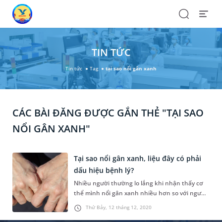
Search
Open
Menu
TIN TỨC
Tin tức
Tag
tại sao nổi gân xanh
CÁC BÀI ĐĂNG ĐƯỢC GẮN THẺ "TẠI SAO
NỔI GÂN XANH"
Tại sao nổi gân xanh, liệu đây có phải
dấu hiệu bệnh lý?
Nhiều người thường lo lắng khi nhận thấy cơ
thể mình nổi gân xanh nhiều hơn so với người
khác. Hầu hết tình trạng này là hiện tượng tự
Thứ Bảy, 12 tháng 12, 2020
nhiên không đáng lo ngại, tuy nhiên vẫn có