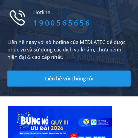
một số trường hợp là dấu hiệu của bệnh lý. Vậy
tại sao nổi gân xanh? Bài viết dưới đây sẽ cung
Hotline
cấp cho bạn những thông...
1900565656
Liên hệ ngay với số hotline của MEDLATEC để được
phục vụ và sử dụng các dịch vụ khám, chữa bệnh
hiện đại & cao cấp nhất.
Liên hệ với chúng tôi