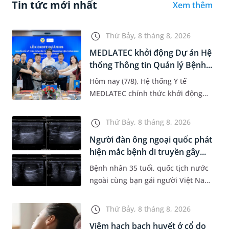
Tin tức mới nhất
Xem thêm
Thứ Bảy, 8 tháng 8, 2026
MEDLATEC khởi động Dự án Hệ
thống Thông tin Quản lý Bệnh...
Hôm nay (7/8), Hệ thống Y tế
MEDLATEC chính thức khởi động
Dự án Hệ thống Thông tin Quản lý
Bệnh viện (HIS - Hospital
Thứ Bảy, 8 tháng 8, 2026
Information System) giai đoạn mới.
Người đàn ông ngoại quốc phát
Dự á...
hiện mắc bệnh di truyền gây...
Bệnh nhân 35 tuổi, quốc tịch nước
ngoài cùng bạn gái người Việt Nam
đến MEDLATEC khám sức khỏe tiền
hôn nhân. Qua thăm khám và làm
Thứ Bảy, 8 tháng 8, 2026
các xét nghiệm chuyên sâu,...
Viêm hạch bạch huyết ở cổ do