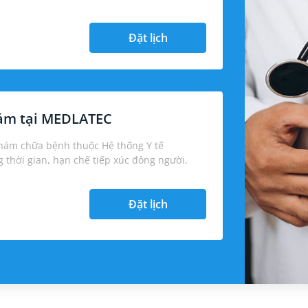
Đặt lịch
hám tại MEDLATEC
khám chữa bệnh thuộc Hệ thống Y tế
thời gian, hạn chế tiếp xúc đông người.
Đặt lịch