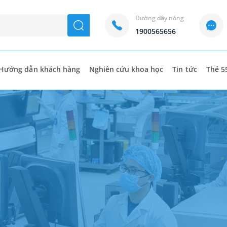
Đường dây nóng
seach
1900565656
Hướng dẫn khách hàng
Nghiên cứu khoa học
Tin tức
Thẻ 5