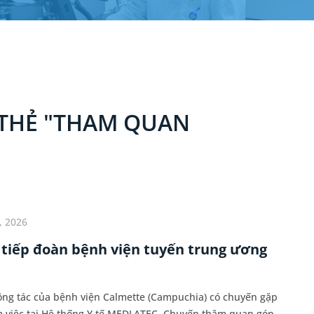
 THẺ "THAM QUAN
, 2026
tiếp đoàn bệnh viện tuyến trung ương
công tác của bệnh viện Calmette (Campuchia) có chuyến gặp
m việc tại Hệ thống Y tế MEDLATEC. Chuyến thăm quan góp