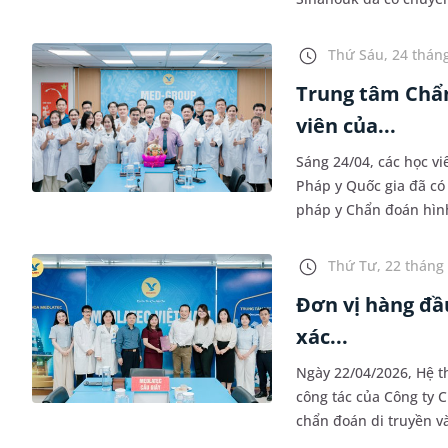
Chuyến thăm là dịp tìm
Thứ Sáu, 24 tháng
Trung tâm Chẩ
viên của...
Sáng 24/04, các học v
Pháp y Quốc gia đã có
pháp y Chẩn đoán hìn
trình góp phần nâng c
Thứ Tư, 22 tháng 
Đơn vị hàng đầu
xác...
Ngày 22/04/2026, Hệ t
công tác của Công ty 
chẩn đoán di truyền và
thư. Sự kiện mở ra tri