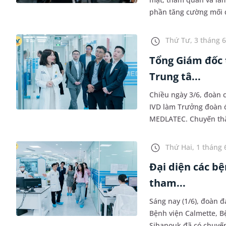
phần tăng cường mối q
đơn vị trong thời gian 
Thứ Tư, 3 tháng 6
Tổng Giám đốc
Trung tâ...
Chiều ngày 3/6, đoàn
IVD làm Trưởng đoàn đ
MEDLATEC. Chuyến thăm
trường Việt Nam và kh
Thứ Hai, 1 tháng 
Đại diện các b
tham...
Sáng nay (1/6), đoàn 
Bệnh viện Calmette, B
Sihanouk đã có chuyế