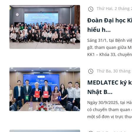
Thứ Hai, 2 tháng 
Đoàn Đại học K
hiểu h...
Sáng 31/1, tại Bệnh v
gỡ, tham quan giữa ME
KK1 – Khóa 33, chuyên
Kiểm toán, Đại học Kin
Thứ Ba, 30 tháng 
MEDLATEC ký kế
Nhật B...
Ngày 30/9/2025, tại Hà
có chuyến tham quan cơ
một số đơn vị trực th
hành ký kết hợp tác về