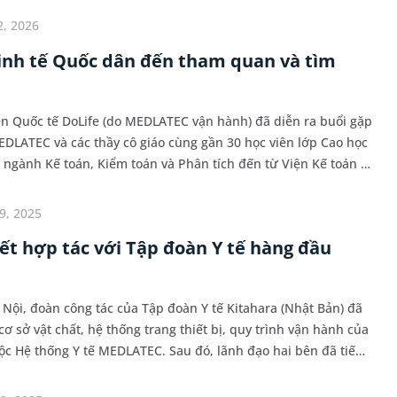
2, 2026
inh tế Quốc dân đến tham quan và tìm
iện Quốc tế DoLife (do MEDLATEC vận hành) đã diễn ra buổi gặp
DLATEC và các thầy cô giáo cùng gần 30 học viên lớp Cao học
 ngành Kế toán, Kiểm toán và Phân tích đến từ Viện Kế toán –
h tế Quốc dân. Buổi gặp gỡ l...
9, 2025
t hợp tác với Tập đoàn Y tế hàng đầu
 Nội, đoàn công tác của Tập đoàn Y tế Kitahara (Nhật Bản) đã
 sở vật chất, hệ thống trang thiết bị, quy trình vận hành của
uộc Hệ thống Y tế MEDLATEC. Sau đó, lãnh đạo hai bên đã tiến
 việc thống nhất thành lập...