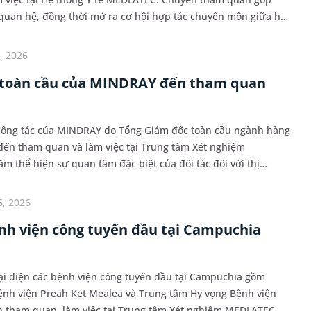
uan hệ, đồng thời mở ra cơ hội hợp tác chuyên môn giữa hai
tới.
, 2026
 toàn cầu của MINDRAY đến tham quan
 công tác của MINDRAY do Tổng Giám đốc toàn cầu ngành hàng
ến tham quan và làm việc tại Trung tâm Xét nghiệm
 thể hiện sự quan tâm đặc biệt của đối tác đối với thị
ẳng định cam kết đồng hành lâu dài của hai bên tro...
6, 2026
ệnh viện công tuyến đầu tại Campuchia
đại diện các bệnh viện công tuyến đầu tại Campuchia gồm
ệnh viện Preah Ket Mealea và Trung tâm Hy vọng Bệnh viện
n tham quan, làm việc tại Trung tâm Xét nghiệm MEDLATEC.