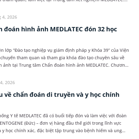
 hiểu thực tế mô hình xét nghiệm hiện đại c...
 4, 2026
n đoán hình ảnh MEDLATEC đón 32 học
iên lớp “Đào tạo nghiệp vụ giám định pháp y Khóa 39” của Viện
 chuyến tham quan và tham gia khóa đào tạo chuyên sâu về
h ảnh tại Trung tâm Chẩn đoán hình ảnh MEDLATEC. Chương
ao năng lực chuyên môn, cập nhật kiến t...
4, 2026
 về chẩn đoán di truyền và y học chính
hống Y tế MEDLATEC đã có buổi tiếp đón và làm việc với đoàn
CENTOGENE (Đức) – đơn vị hàng đầu thế giới trong lĩnh vực
 y học chính xác, đặc biệt tập trung vào bệnh hiếm và ung
ển vọng hợp tác sâu rộng giữa hai đ...