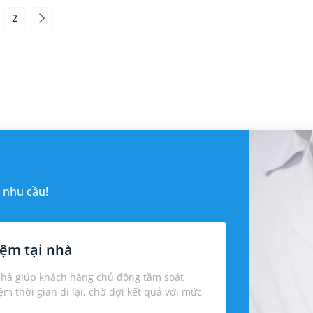
2
 nhu cầu!
ệm tại nhà
nhà giúp khách hàng chủ động tầm soát
iệm thời gian đi lại, chờ đợi kết quả với mức