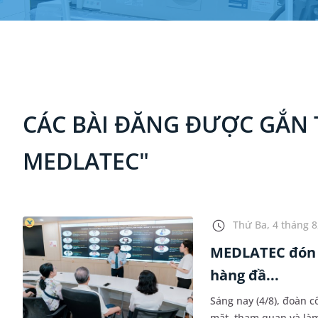
CÁC BÀI ĐĂNG ĐƯỢC GẮN
MEDLATEC"
Thứ Ba, 4 tháng 8
MEDLATEC đón 
hàng đầ...
Sáng nay (4/8), đoàn 
mặt, tham quan và là