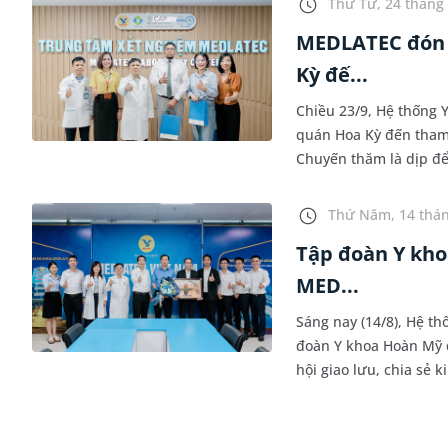
Thứ Tư, 24 tháng 
MEDLATEC đón t
Kỳ đế...
Chiều 23/9, Hệ thống 
quán Hoa Kỳ đến tham 
Chuyến thăm là dịp để
và mở ra cơ hội hợp tá
Thứ Năm, 14 thán
Tập đoàn Y kho
MED...
Sáng nay (14/8), Hệ t
đoàn Y khoa Hoàn Mỹ 
hội giao lưu, chia sẻ
đặt nền móng cho nhữn