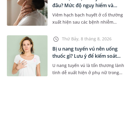
đâu? Mức độ nguy hiểm và
phư...
Viêm hạch bạch huyết ở cổ thường
xuất hiện sau các bệnh nhiễm
trùng nhưng cũng có thể liên quan
đến lao hạch hoặc ung thư. Để tìm
Thứ Bảy, 8 tháng 8, 2026
hiểu nguyên nhân gây viêm,...
Bị u nang tuyến vú nên uống
thuốc gì? Lưu ý để kiểm soát...
U nang tuyến vú là tổn thương lành
tính dễ xuất hiện ở phụ nữ trong
độ tuổi 35 - 50. Khi được chẩn đoán
mắc bệnh, nhiều người thường
băn khoăn u nang tuyến v...