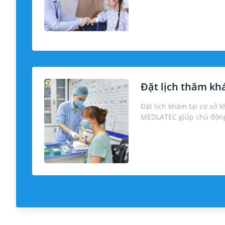
Đặt lịch thăm k
Đặt lịch khám tại cơ sở 
MEDLATEC giúp chủ động 