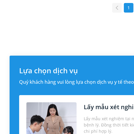
1
Lựa chọn dịch vụ
Quý khách hàng vui lòng lựa chọn dịch vụ y tế theo
Lấy mẫu xét nghi
Lấy mẫu xét nghiệm tại 
bệnh lý. Đồng thời tiết k
chi phí hợp lý.