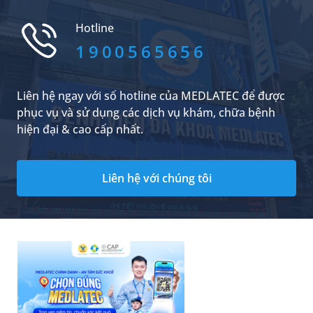
pháp ngăn chặn triệt để quá trình di căn cũng
như tiêu diệt tế bào ung thư. Nhiều bệnh nhân
Hotline
thắc mắc: ung thư vú di căn số...
1900565656
Liên hệ ngay với số hotline của MEDLATEC để được
phục vụ và sử dụng các dịch vụ khám, chữa bệnh
hiện đại & cao cấp nhất.
Liên hệ với chúng tôi