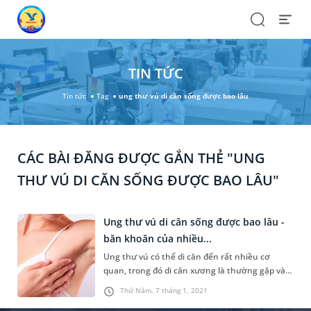
Search
Open
Menu
TIN TỨC
Tin tức
Tag
ung thư vú di căn sống được bao lâu
CÁC BÀI ĐĂNG ĐƯỢC GẮN THẺ "UNG
THƯ VÚ DI CĂN SỐNG ĐƯỢC BAO LÂU"
Ung thư vú di căn sống được bao lâu -
băn khoăn của nhiều...
Ung thư vú có thể di căn đến rất nhiều cơ
quan, trong đó di căn xương là thường gặp và
nguy hiểm nhất. Điều trị ung thư vú di căn còn
Thứ Năm, 7 tháng 1, 2021
gặp nhiều khó khăn do chưa tìm được biện