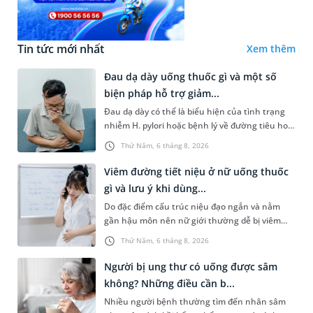
Tin tức mới nhất
Xem thêm
Đau dạ dày uống thuốc gì và một số
biện pháp hỗ trợ giảm...
Đau dạ dày có thể là biểu hiện của tình trạng
nhiễm H. pylori hoặc bệnh lý về đường tiêu hoá
khác. Dựa theo nguyên nhân cụ thể, bác sĩ sẽ
Thứ Năm, 6 tháng 8, 2026
cân nhắc chỉ định p...
Viêm đường tiết niệu ở nữ uống thuốc
gì và lưu ý khi dùng...
Do đặc điểm cấu trúc niệu đạo ngắn và nằm
gần hậu môn nên nữ giới thường dễ bị viêm
đường tiết niệu hơn nam giới. Tùy theo nguyên
Thứ Năm, 6 tháng 8, 2026
nhân, mức độ nhiễm trùng và...
Người bị ung thư có uống được sâm
không? Những điều cần b...
Nhiều người bệnh thường tìm đến nhân sâm