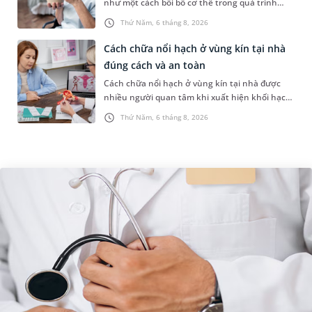
như một cách bồi bổ cơ thể trong quá trình
điều trị ung thư. Tuy nhiên, câu hỏi người bị
Thứ Năm, 6 tháng 8, 2026
ung thư có uống được sâm kh...
Cách chữa nổi hạch ở vùng kín tại nhà
đúng cách và an toàn
Cách chữa nổi hạch ở vùng kín tại nhà được
nhiều người quan tâm khi xuất hiện khối hạch
nhỏ ở vùng bẹn hoặc cơ quan sinh dục. Nếu
Thứ Năm, 6 tháng 8, 2026
hạch mới xuất hiện, kích th...