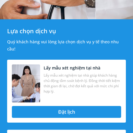
Lựa chọn dịch vụ
Quý khách hàng vui lòng lựa chọn dịch vụ y tế theo nhu
cầu!
Lấy mẫu xét nghiệm tại nhà
Lấy mẫu xét nghiệm tại nhà giúp khách hàng
chủ động tầm soát bệnh lý. Đồng thời tiết kiệm
thời gian đi lại, chờ đợi kết quả với mức chi phí
hợp lý.
Đặt lịch