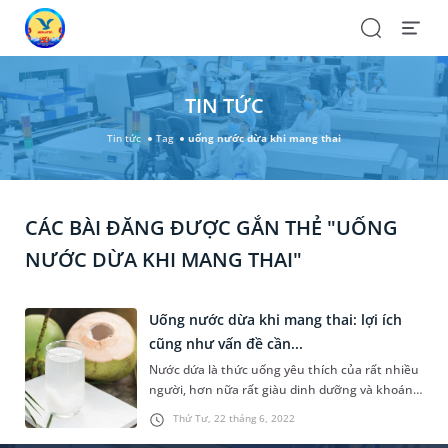
Search
Open
Menu
TIN TỨC
Tin tức
Tag
uống nước dừa khi mang thai
CÁC BÀI ĐĂNG ĐƯỢC GẮN THẺ "UỐNG
NƯỚC DỪA KHI MANG THAI"
Uống nước dừa khi mang thai: lợi ích
cũng như vấn đề cần...
Nước dứa là thức uống yêu thích của rất nhiều
người, hơn nữa rất giàu dinh dưỡng và khoáng
chất tốt cho sự phát triển của thai nhi. Vì thế,
Thứ Tư, 22 tháng 6, 2022
uống nước dừa khi mang thai được nhiều mẹ