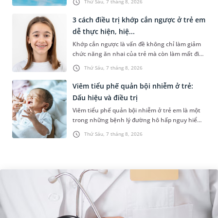
Thứ Sáu, 7 tháng 8, 2026
hồ bơi nhân tạo. Bài v...
3 cách điều trị khớp cắn ngược ở trẻ em
dễ thực hiện, hiệ...
Khớp cắn ngược là vấn đề không chỉ làm giảm
chức năng ăn nhai của trẻ mà còn làm mất đi
sự cân đối của khuôn mặt. Do đó, cần khắc
Thứ Sáu, 7 tháng 8, 2026
phục sớm tình trạng này để...
Viêm tiểu phế quản bội nhiễm ở trẻ:
Dấu hiệu và điều trị
Viêm tiểu phế quản bội nhiễm ở trẻ em là một
trong những bệnh lý đường hô hấp nguy hiểm,
thường bùng phát vào thời điểm giao mùa. Khi
Thứ Sáu, 7 tháng 8, 2026
những tổn thương ban đầ...