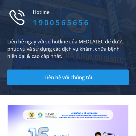
bầu thực hiện, song tác dụng thực sự với sức
khỏe thế nào? Uống nước dừa khi mang thai có
Hotline
thể gây ảnh hưởng gì cho...
1900565656
Liên hệ ngay với số hotline của MEDLATEC để được
phục vụ và sử dụng các dịch vụ khám, chữa bệnh
hiện đại & cao cấp nhất.
Liên hệ với chúng tôi