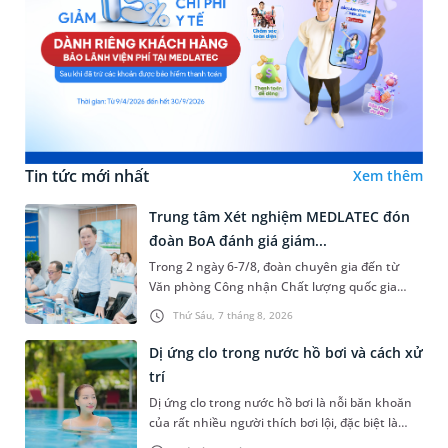
Tin tức mới nhất
Xem thêm
Trung tâm Xét nghiệm MEDLATEC đón
đoàn BoA đánh giá giám...
Trong 2 ngày 6-7/8, đoàn chuyên gia đến từ
Văn phòng Công nhận Chất lượng quốc gia
(BoA) đã ghi nhận và đánh giá cao nỗ lực duy trì
Thứ Sáu, 7 tháng 8, 2026
hệ thống quản lý chất lượ...
Dị ứng clo trong nước hồ bơi và cách xử
trí
Dị ứng clo trong nước hồ bơi là nỗi băn khoăn
của rất nhiều người thích bơi lội, đặc biệt là
những trường hợp thường xuyên bơi ở những