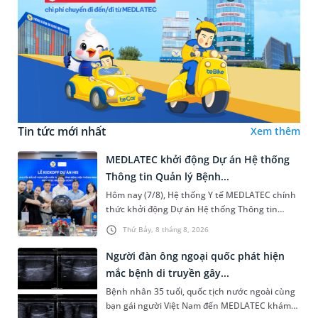
Tin tức mới nhất
Xem thêm
MEDLATEC khởi động Dự án Hệ thống
Thông tin Quản lý Bệnh...
Hôm nay (7/8), Hệ thống Y tế MEDLATEC chính
thức khởi động Dự án Hệ thống Thông tin
Quản lý Bệnh viện (HIS - Hospital Information
Thứ Bảy, 8 tháng 8, 2026
System) giai đoạn mới. Dự á...
Người đàn ông ngoại quốc phát hiện
mắc bệnh di truyền gây...
Bệnh nhân 35 tuổi, quốc tịch nước ngoài cùng
bạn gái người Việt Nam đến MEDLATEC khám