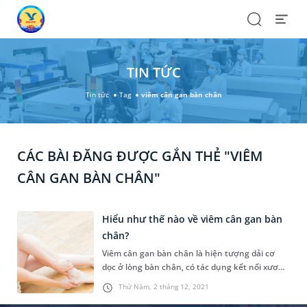
Search
Open
Menu
TIN TỨC
Tin tức
Tag
viêm cân gan bàn chân
CÁC BÀI ĐĂNG ĐƯỢC GẮN THẺ "VIÊM
CÂN GAN BÀN CHÂN"
Hiểu như thế nào về viêm cân gan bàn
chân?
Viêm cân gan bàn chân là hiện tượng dải cơ
dọc ở lòng bàn chân, có tác dụng kết nối xương
gót với ngón chân bị viêm và tổn thương. Đây là
Thứ Năm, 2 tháng 12, 2021
một dạng bệnh lý mang lại cảm giác đau ở gót