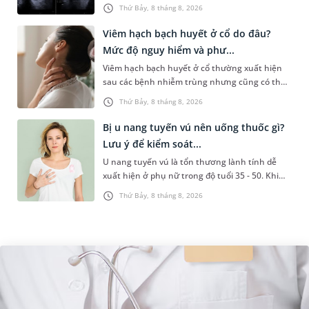
sức khỏe tiền hôn nhân. Qua thăm khám và
Thứ Bảy, 8 tháng 8, 2026
làm các xét nghiệm chuyên sâu,...
Viêm hạch bạch huyết ở cổ do đâu?
Mức độ nguy hiểm và phư...
Viêm hạch bạch huyết ở cổ thường xuất hiện
sau các bệnh nhiễm trùng nhưng cũng có thể
liên quan đến lao hạch hoặc ung thư. Để tìm
Thứ Bảy, 8 tháng 8, 2026
hiểu nguyên nhân gây viêm,...
Bị u nang tuyến vú nên uống thuốc gì?
Lưu ý để kiểm soát...
U nang tuyến vú là tổn thương lành tính dễ
xuất hiện ở phụ nữ trong độ tuổi 35 - 50. Khi
được chẩn đoán mắc bệnh, nhiều người
Thứ Bảy, 8 tháng 8, 2026
thường băn khoăn u nang tuyến v...