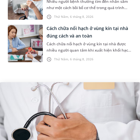
Nhiều người bệnh thường tìm đến nhân sâm
như một cách bồi bổ cơ thể trong quá trình
điều trị ung thư. Tuy nhiên, câu hỏi người bị
Thứ Năm, 6 tháng 8, 2026
ung thư có uống được sâm kh...
Cách chữa nổi hạch ở vùng kín tại nhà
đúng cách và an toàn
Cách chữa nổi hạch ở vùng kín tại nhà được
nhiều người quan tâm khi xuất hiện khối hạch
nhỏ ở vùng bẹn hoặc cơ quan sinh dục. Nếu
Thứ Năm, 6 tháng 8, 2026
hạch mới xuất hiện, kích th...