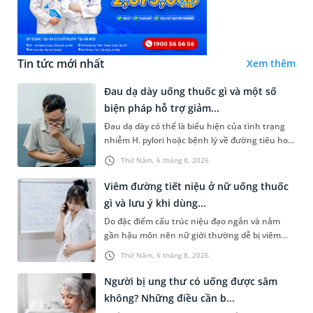
Tin tức mới nhất
Xem thêm
Đau dạ dày uống thuốc gì và một số
biện pháp hỗ trợ giảm...
Đau dạ dày có thể là biểu hiện của tình trạng
nhiễm H. pylori hoặc bệnh lý về đường tiêu hoá
khác. Dựa theo nguyên nhân cụ thể, bác sĩ sẽ
Thứ Năm, 6 tháng 8, 2026
cân nhắc chỉ định p...
Viêm đường tiết niệu ở nữ uống thuốc
gì và lưu ý khi dùng...
Do đặc điểm cấu trúc niệu đạo ngắn và nằm
gần hậu môn nên nữ giới thường dễ bị viêm
đường tiết niệu hơn nam giới. Tùy theo nguyên
Thứ Năm, 6 tháng 8, 2026
nhân, mức độ nhiễm trùng và...
Người bị ung thư có uống được sâm
không? Những điều cần b...