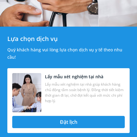
Lựa chọn dịch vụ
Quý khách hàng vui lòng lựa chọn dịch vụ y tế theo nhu
cầu!
Lấy mẫu xét nghiệm tại nhà
Lấy mẫu xét nghiệm tại nhà giúp khách hàng
chủ động tầm soát bệnh lý. Đồng thời tiết kiệm
thời gian đi lại, chờ đợi kết quả với mức chi phí
hợp lý.
Đặt lịch