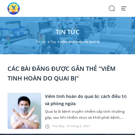
Search
Open
Menu
TIN TỨC
Tin tức
Tag
viêm tinh hoàn do quai bị
CÁC BÀI ĐĂNG ĐƯỢC GẮN THẺ "VIÊM
TINH HOÀN DO QUAI BỊ"
Viêm tinh hoàn do quai bị: cách điều trị
và phòng ngừa
Quai bị là bệnh truyền nhiễm cấp tính thường
gặp, sau khi nhiễm virus và khởi phát bệnh,
nam giới có nguy cơ gặp biến chứng viêm tinh
Thứ Bảy, 19 tháng 6, 2021
hoàn. Cần phát hiện và điều trị sớm biến chứng