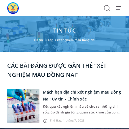
Search
Open
Menu
TIN TỨC
Tin tức
Tag
xét nghiệm máu Đồng Nai
CÁC BÀI ĐĂNG ĐƯỢC GẮN THẺ "XÉT
NGHIỆM MÁU ĐỒNG NAI"
Mách bạn địa chỉ xét nghiệm máu Đồng
Nai: Uy tín - Chính xác
Kết quả xét nghiệm máu sẽ cho ra những chỉ
số giúp đánh giá tổng quan sức khỏe của con
người. Hiểu được tầm quan trọng đó, Phòng
Thứ Bảy, 1 tháng 7, 2023
khám Chuyên khoa xét nghiệm MEDLATEC