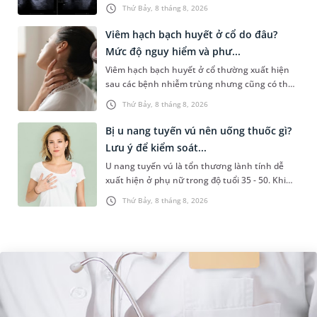
sức khỏe tiền hôn nhân. Qua thăm khám và
Thứ Bảy, 8 tháng 8, 2026
làm các xét nghiệm chuyên sâu,...
Viêm hạch bạch huyết ở cổ do đâu?
Mức độ nguy hiểm và phư...
Viêm hạch bạch huyết ở cổ thường xuất hiện
sau các bệnh nhiễm trùng nhưng cũng có thể
liên quan đến lao hạch hoặc ung thư. Để tìm
Thứ Bảy, 8 tháng 8, 2026
hiểu nguyên nhân gây viêm,...
Bị u nang tuyến vú nên uống thuốc gì?
Lưu ý để kiểm soát...
U nang tuyến vú là tổn thương lành tính dễ
xuất hiện ở phụ nữ trong độ tuổi 35 - 50. Khi
được chẩn đoán mắc bệnh, nhiều người
Thứ Bảy, 8 tháng 8, 2026
thường băn khoăn u nang tuyến v...