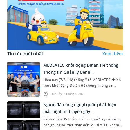
Tin tức mới nhất
Xem thêm
MEDLATEC khởi động Dự án Hệ thống
Thông tin Quản lý Bệnh...
Hôm nay (7/8), Hệ thống Y tế MEDLATEC chính
thức khởi động Dự án Hệ thống Thông tin
Quản lý Bệnh viện (HIS - Hospital Information
Thứ Bảy, 8 tháng 8, 2026
System) giai đoạn mới. Dự á...
Người đàn ông ngoại quốc phát hiện
mắc bệnh di truyền gây...
Bệnh nhân 35 tuổi, quốc tịch nước ngoài cùng
bạn gái người Việt Nam đến MEDLATEC khám