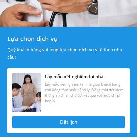
Lựa chọn dịch vụ
Quý khách hàng vui lòng lựa chọn dịch vụ y tế theo nhu
cầu!
Lấy mẫu xét nghiệm tại nhà
Lấy mẫu xét nghiệm tại nhà giúp khách hàng
chủ động tầm soát bệnh lý. Đồng thời tiết kiệm
thời gian đi lại, chờ đợi kết quả với mức chi phí
hợp lý.
Đặt lịch