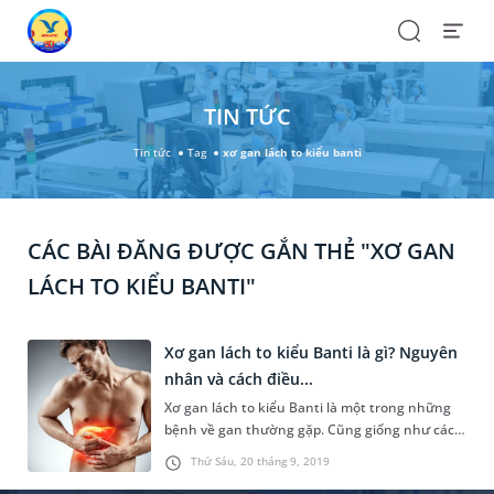
Search
Open
Menu
TIN TỨC
Tin tức
Tag
xơ gan lách to kiểu banti
CÁC BÀI ĐĂNG ĐƯỢC GẮN THẺ "XƠ GAN
LÁCH TO KIỂU BANTI"
Xơ gan lách to kiểu Banti là gì? Nguyên
nhân và cách điều...
Xơ gan lách to kiểu Banti là một trong những
bệnh về gan thường gặp. Cũng giống như các
bệnh lý về gan khác, xơ gan ảnh hưởng nghiêm
Thứ Sáu, 20 tháng 9, 2019
trọng tới sức khỏe của người bệnh, nếu không