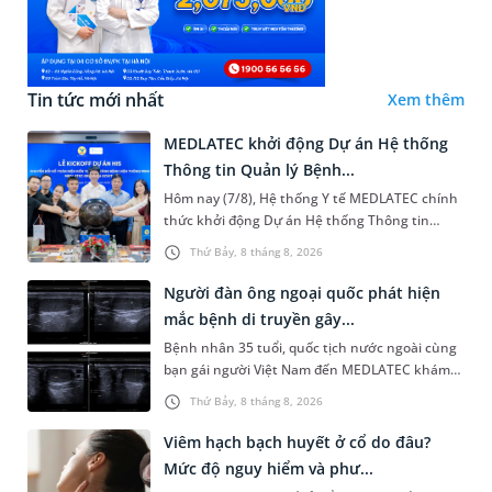
Tin tức mới nhất
Xem thêm
MEDLATEC khởi động Dự án Hệ thống
Thông tin Quản lý Bệnh...
Hôm nay (7/8), Hệ thống Y tế MEDLATEC chính
thức khởi động Dự án Hệ thống Thông tin
Quản lý Bệnh viện (HIS - Hospital Information
Thứ Bảy, 8 tháng 8, 2026
System) giai đoạn mới. Dự á...
Người đàn ông ngoại quốc phát hiện
mắc bệnh di truyền gây...
Bệnh nhân 35 tuổi, quốc tịch nước ngoài cùng
bạn gái người Việt Nam đến MEDLATEC khám
sức khỏe tiền hôn nhân. Qua thăm khám và
Thứ Bảy, 8 tháng 8, 2026
làm các xét nghiệm chuyên sâu,...
Viêm hạch bạch huyết ở cổ do đâu?
Mức độ nguy hiểm và phư...