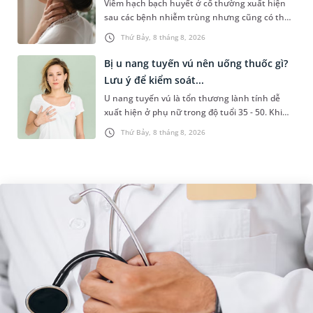
Viêm hạch bạch huyết ở cổ thường xuất hiện
sau các bệnh nhiễm trùng nhưng cũng có thể
liên quan đến lao hạch hoặc ung thư. Để tìm
Thứ Bảy, 8 tháng 8, 2026
hiểu nguyên nhân gây viêm,...
Bị u nang tuyến vú nên uống thuốc gì?
Lưu ý để kiểm soát...
U nang tuyến vú là tổn thương lành tính dễ
xuất hiện ở phụ nữ trong độ tuổi 35 - 50. Khi
được chẩn đoán mắc bệnh, nhiều người
Thứ Bảy, 8 tháng 8, 2026
thường băn khoăn u nang tuyến v...