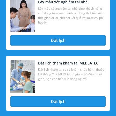
Lấy mẫu xét nghiệm tại nhà
Lấy mẫu xét nghiệm tại nhà giúp khách hàng
chủ động tầm soát bệnh lý. Đồng thời tiết kiệm
thời gian đi lại, chờ đợi kết quả với mức chi phí
hợp lý.
Đặt lịch
Đặt lịch thăm khám tại MEDLATEC
Đặt lịch khám tại cơ sở khám chữa bệnh thuộc
Hệ thống Y tế MEDLATEC giúp chủ động thời
gian, hạn chế tiếp xúc đông người.
Đặt lịch