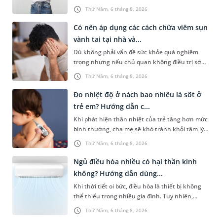
mũi, chảy nước mũi thường xuyên khiến người
Thứ Năm, 6 tháng 8, 2026
bệnh khó chịu. Tuy nhiên,...
Có nên áp dụng các cách chữa viêm sụn
vành tai tại nhà và...
Dù không phải vấn đề sức khỏe quá nghiêm
trọng nhưng nếu chủ quan không điều trị sớm,
người bệnh có thể phải đối mặt với một số biến
Thứ Năm, 6 tháng 8, 2026
chứng. Nếu chưa xuất hiệ...
Đo nhiệt độ ở nách bao nhiêu là sốt ở
trẻ em? Hướng dẫn c...
Khi phát hiện thân nhiệt của trẻ tăng hơn mức
bình thường, cha mẹ sẽ khó tránh khỏi tâm lý
lo lắng. Tuy nhiên, không phải ai cũng biết đo
Thứ Năm, 6 tháng 8, 2026
nhiệt độ ở nách bao...
Ngủ điều hòa nhiều có hại thần kinh
không? Hướng dẫn dùng...
Khi thời tiết oi bức, điều hòa là thiết bị không
thể thiếu trong nhiều gia đình. Tuy nhiên,
nhiều người lo ngại rằng việc ngủ trong phòng
Thứ Năm, 6 tháng 8, 2026
điều hòa mỗi đêm có...