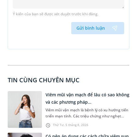
Ý kiến của bạn sẽ được xét duyệt trước khi đăng.
Gửi bình luận
TIN CÙNG CHUYÊN MỤC
Viêm mũi vận mạch để lâu có sao không
và các phương pháp...
Viêm mũi vận mạch là bệnh lý có xu hướng tiến
triển mạn tính. Các triệu chứng như nghẹt
mũi, chảy nước mũi thường xuyên khiến người
Thứ Tư, 5 tháng 8, 2026
bệnh khó chịu. Tuy nhiên, nhiều người vẫn chủ
quan trước những triệu chứng này, chấp nhận
Có nên áp dụng các cách chữa viêm sụn