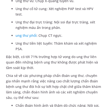
Ung thư vú: Chụp X-quang tuyến vú.
Ung thư cổ tử cung: Xét nghiệm PAP test và HPV
test.
Ung thư đại trực tràng: Nội soi đại trực tràng, xét
nghiệm máu ẩn trong phân.
ung thư phổi
: Chụp CT ngực.
Ung thư tiền liệt tuyến: Thăm khám và xét nghiệm
PSA.
Đặc biệt, có tới 71% trường hợp tử vong do ung thư liên
quan đến những bệnh ung thư không được phát hiện và
tầm soát kịp thời.
Chia sẻ về các phương pháp chẩn đoán ung thư, chuyên
gia nhấn mạnh rằng việc nâng cao chất lượng chẩn đoán
bệnh ung thư đòi hỏi sự kết hợp chặt chẽ giữa thăm khám
lâm sàng, chẩn đoán hình ảnh và các xét nghiệm chuyên
sâu, cụ thể như sau:
Chẩn đoán hình ảnh và thăm dò chức năng: Nội soi,