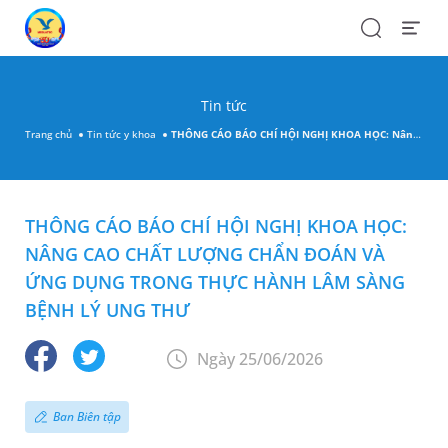
Search
Open
Menu
Tin tức
Trang chủ
Tin tức y khoa
THÔNG CÁO BÁO CHÍ HỘI NGHỊ KHOA HỌC: Nâng cao chất lượng chẩn đoán và ứng dụng trong thực hành lâm sàng bệnh lý ung thư
THÔNG CÁO BÁO CHÍ HỘI NGHỊ KHOA HỌC:
NÂNG CAO CHẤT LƯỢNG CHẨN ĐOÁN VÀ
ỨNG DỤNG TRONG THỰC HÀNH LÂM SÀNG
BỆNH LÝ UNG THƯ
Ngày 25/06/2026
Ban Biên tập