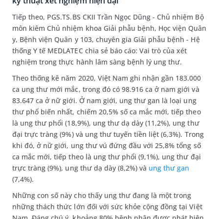
kỹ thuật xét nghiệm hiện đại
Tiếp theo, PGS.TS.BS CKII Trần Ngọc Dũng - Chủ nhiệm Bộ
môn kiêm Chủ nhiệm khoa Giải phẫu bệnh, Học viện Quân
y, Bệnh viện Quân y 103, chuyên gia Giải phẫu bệnh - Hệ
thống Y tế MEDLATEC chia sẻ báo cáo: Vai trò của xét
nghiệm trong thực hành lâm sàng bệnh lý ung thư.
Theo thống kê năm 2020, Việt Nam ghi nhận gần 183.000
ca ung thư mới mắc, trong đó có 98.916 ca ở nam giới và
83.647 ca ở nữ giới. Ở nam giới, ung thư gan là loại ung
thư phổ biến nhất, chiếm 20,5% số ca mắc mới, tiếp theo
là ung thư phổi (18,9%), ung thư dạ dày (11,2%), ung thư
đại trực tràng (9%) và ung thư tuyến tiền liệt (6,3%). Trong
khi đó, ở nữ giới, ung thư vú đứng đầu với 25,8% tổng số
ca mắc mới, tiếp theo là ung thư phổi (9,1%), ung thư đại
trực tràng (9%), ung thư dạ dày (8,2%) và
ung thư gan
(7,4%).
Những con số này cho thấy ung thư đang là một trong
những thách thức lớn đối với sức khỏe cộng đồng tại Việt
Nam. Đáng chú ý, khoảng 80% bệnh nhân được phát hiện