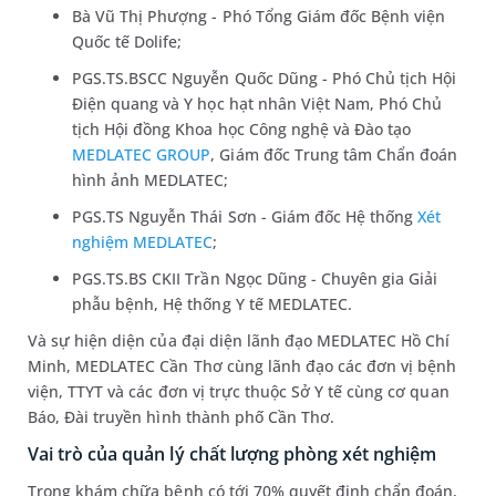
Bà Vũ Thị Phượng - Phó Tổng Giám đốc Bệnh viện
Quốc tế Dolife;
PGS.TS.BSCC Nguyễn Quốc Dũng - Phó Chủ tịch Hội
Điện quang và Y học hạt nhân Việt Nam, Phó Chủ
tịch Hội đồng Khoa học Công nghệ và Đào tạo
MEDLATEC GROUP
, Giám đốc Trung tâm Chẩn đoán
hình ảnh MEDLATEC;
PGS.TS Nguyễn Thái Sơn - Giám đốc Hệ thống
Xét
nghiệm MEDLATEC
;
PGS.TS.BS CKII Trần Ngọc Dũng - Chuyên gia Giải
phẫu bệnh, Hệ thống Y tế MEDLATEC.
Và sự hiện diện của đại diện lãnh đạo MEDLATEC Hồ Chí
Minh, MEDLATEC Cần Thơ cùng lãnh đạo các đơn vị bệnh
viện, TTYT và các đơn vị trực thuộc Sở Y tế cùng cơ quan
Báo, Đài truyền hình thành phố Cần Thơ.
Vai trò của quản lý chất lượng phòng xét nghiệm
Trong khám chữa bệnh có tới 70% quyết định chẩn đoán,