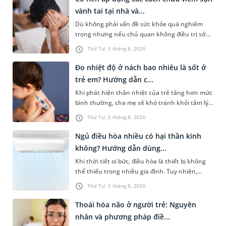
sống chung với chúng. Vậy, viêm mũi vận mạch
vành tai tại nhà và...
để lâu có sao không và việc điều trị có phức tạp
Dù không phải vấn đề sức khỏe quá nghiêm
không?
trọng nhưng nếu chủ quan không điều trị sớm,
người bệnh có thể phải đối mặt với một số biến
Thứ Tư, 5 tháng 8, 2026
chứng. Nếu chưa xuất hiện mủ hoặc tích tụ
dịch, người bệnh thường chỉ cần dùng thuốc.
Đo nhiệt độ ở nách bao nhiêu là sốt ở
Vậy có nên áp dụng cách chữa viêm sụn vành
trẻ em? Hướng dẫn c...
tai tại nhà không và cần làm gì để phòng ngừa
Khi phát hiện thân nhiệt của trẻ tăng hơn mức
tình trạng này?
bình thường, cha mẹ sẽ khó tránh khỏi tâm lý
lo lắng. Tuy nhiên, không phải ai cũng biết đo
Thứ Tư, 5 tháng 8, 2026
nhiệt độ ở nách bao nhiêu là sốt ở trẻ em và
cách chăm sóc trẻ sốt sao cho an toàn. Những
Ngủ điều hòa nhiều có hại thần kinh
chia sẻ dưới đây sẽ cùng cha mẹ tìm hiểu vấn
không? Hướng dẫn dùng...
đề này để giúp bé nhanh hồi phục và phòng
Khi thời tiết oi bức, điều hòa là thiết bị không
ngừa nguy cơ xảy ra biến chứng.
thể thiếu trong nhiều gia đình. Tuy nhiên,
nhiều người lo ngại rằng việc ngủ trong phòng
Thứ Tư, 5 tháng 8, 2026
điều hòa mỗi đêm có thể gây ảnh hưởng đến
hệ thần kinh, làm tê bì tay chân, đau đầu hoặc
Thoái hóa não ở người trẻ: Nguyên
thậm chí tăng nguy cơ đột quỵ. Vậy ngủ điều
nhân và phương pháp điề...
hòa nhiều có hại thần kinh không? Bài viết