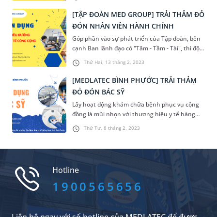
[TẬP ĐOÀN MED GROUP] TRẢI THẢM ĐỎ
ĐÓN NHÂN VIÊN HÀNH CHÍNH
Góp phần vào sự phát triển của Tập đoàn, bên
cạnh Ban lãnh đạo có "Tâm - Tầm - Tài", thì đội
ngũ nhân viên là miếng ghép không thể thiếu
Thứ Hai, 13 tháng 2, 2023
để tạo thành đội ngũ sự hùng mạnh. Tập đoàn
Med Group trải thảm đỏ đón cán bộ hành
[MEDLATEC BÌNH PHƯỚC] TRẢI THẢM
chính.
ĐỎ ĐÓN BÁC SỸ
Lấy hoạt động khám chữa bệnh phục vụ cộng
đồng là mũi nhọn với thương hiệu y tế hàng
đầu cùng hoạt động mở rộng quy mô của
Thứ Tư, 8 tháng 2, 2023
phòng khám, [MEDLATEC BÌNH PHƯỚC] trải
thảm đỏ đón Bác sỹ.
Hotline
1900565656
Liên hệ ngay với số hotline của MEDLATEC để được