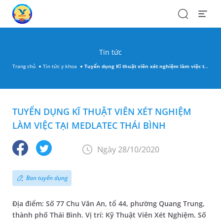
Search
Open
Menu
Tin tức
Trang chủ
Tin tức y khoa
Tuyển dụng Kĩ thuật viên xét nghiệm làm việc tại MEDLATEC Thái Bình
TUYỂN DỤNG KĨ THUẬT VIÊN XÉT NGHIỆM
LÀM VIỆC TẠI MEDLATEC THÁI BÌNH
Ngày 28/10/2020
Ban tuyển dụng
Địa điểm: Số 77 Chu Văn An, tổ 44, phường Quang Trung,
thành phố Thái Bình. Vị trí: Kỹ Thuật Viên Xét Nghiệm. Số