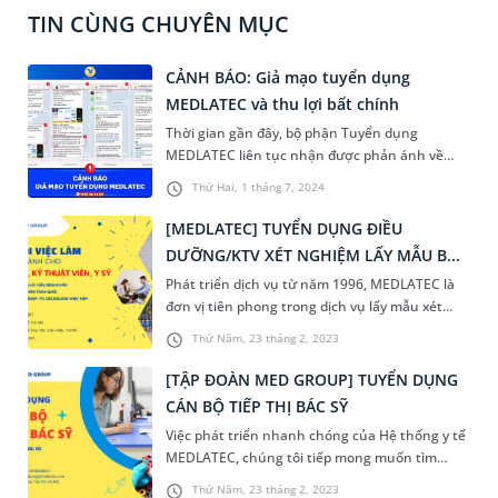
TIN CÙNG CHUYÊN MỤC
CẢNH BÁO: Giả mạo tuyển dụng
MEDLATEC và thu lợi bất chính
Thời gian gần đây, bộ phận Tuyển dụng
MEDLATEC liên tục nhận được phản ánh về
tình trạng giả mạo thương hiệu, lôi kéo ứng
Thứ Hai, 1 tháng 7, 2024
viên đăng ký việc làm và yêu cầu nộp những
khoản chi phí bất hợp lý nhằm thu lợi. Đây là
[MEDLATEC] TUYỂN DỤNG ĐIỀU
hành vi gây tổn hại nghiêm trọng đến danh dự
DƯỠNG/KTV XÉT NGHIỆM LẤY MẪU B...
thương hiệu và cá nhân các ứng viên,
Phát triển dịch vụ từ năm 1996, MEDLATEC là
MEDLATEC xin đưa ra cảnh báo để ứng viên cẩn
đơn vị tiên phong trong dịch vụ lấy mẫu xét
trọng hơn trong quá trình ứng tuyển.
nghiệm tận nơi. Với 25 năm kinh nghiệm và
Thứ Năm, 23 tháng 2, 2023
phục vụ hơn 2 triệu lượt khách hàng/năm,
MEDLATEC là thương hiệu được hàng triệu
[TẬP ĐOÀN MED GROUP] TUYỂN DỤNG
người Việt tin dùng. Do nhu cầu tăng cao, năm
CÁN BỘ TIẾP THỊ BÁC SỸ
2023 MEDLATEC tuyển dụng thêm ĐIỀU
Việc phát triển nhanh chóng của Hệ thống y tế
DƯỠNG/KTV XÉT NGHIỆM cho vị trí LẤY MẪU
MEDLATEC, chúng tôi tiếp mong muốn tìm
TẠI NHÀ
kiếm các Cán bộ tiếp thị để cùng hợp tác
Thứ Năm, 23 tháng 2, 2023