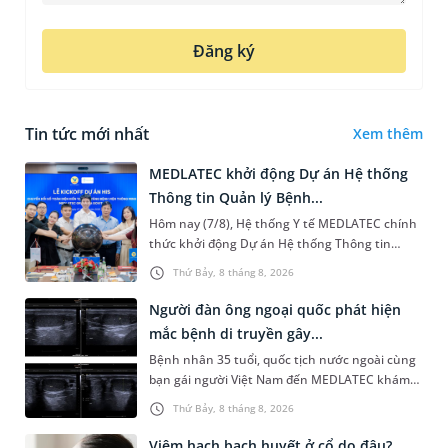
Đăng ký
Tin tức mới nhất
Xem thêm
MEDLATEC khởi động Dự án Hệ thống
Thông tin Quản lý Bệnh...
Hôm nay (7/8), Hệ thống Y tế MEDLATEC chính
thức khởi động Dự án Hệ thống Thông tin
Quản lý Bệnh viện (HIS - Hospital Information
Thứ Bảy, 8 tháng 8, 2026
System) giai đoạn mới. Dự á...
Người đàn ông ngoại quốc phát hiện
mắc bệnh di truyền gây...
Bệnh nhân 35 tuổi, quốc tịch nước ngoài cùng
bạn gái người Việt Nam đến MEDLATEC khám
sức khỏe tiền hôn nhân. Qua thăm khám và
Thứ Bảy, 8 tháng 8, 2026
làm các xét nghiệm chuyên sâu,...
Viêm hạch bạch huyết ở cổ do đâu?