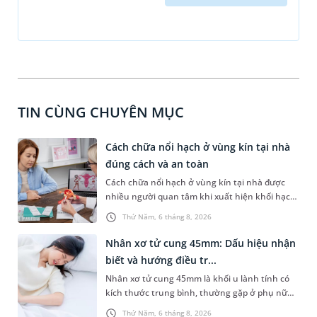
TIN CÙNG CHUYÊN MỤC
Cách chữa nổi hạch ở vùng kín tại nhà
đúng cách và an toàn
Cách chữa nổi hạch ở vùng kín tại nhà được
nhiều người quan tâm khi xuất hiện khối hạch
nhỏ ở vùng bẹn hoặc cơ quan sinh dục. Nếu
Thứ Năm, 6 tháng 8, 2026
hạch mới xuất hiện, kích thước nhỏ và chưa
kèm dấu hiệu bất thường, áp dụng biện pháp
Nhân xơ tử cung 45mm: Dấu hiệu nhận
chăm sóc phù hợp có thể góp phần làm giảm
biết và hướng điều tr...
cảm giác khó chịu. Tuy nhiên, không phải
Nhân xơ tử cung 45mm là khối u lành tính có
trường hợp nào cũng có thể tự điều trị. Việc
kích thước trung bình, thường gặp ở phụ nữ
nhận biết khi nào cần theo dõi tại nhà và khi
trong độ tuổi sinh sản. Mặc dù không phải
nào nên đi khám sẽ giúp xử trí đúng cách,
Thứ Năm, 6 tháng 8, 2026