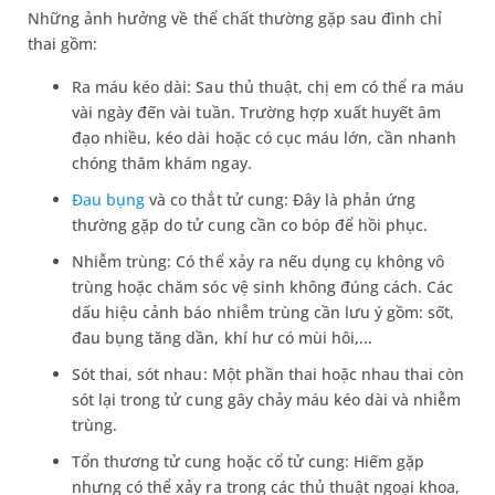
Những ảnh hưởng về thể chất thường gặp sau đình chỉ
thai gồm:
Ra máu kéo dài: Sau thủ thuật, chị em có thể ra máu
vài ngày đến vài tuần. Trường hợp xuất huyết âm
đạo nhiều, kéo dài hoặc có cục máu lớn, cần nhanh
chóng thăm khám ngay.
Đau bụng
và co thắt tử cung: Đây là phản ứng
thường gặp do tử cung cần co bóp để hồi phục.
Nhiễm trùng: Có thể xảy ra nếu dụng cụ không vô
trùng hoặc chăm sóc vệ sinh không đúng cách. Các
dấu hiệu cảnh báo nhiễm trùng cần lưu ý gồm: sốt,
đau bụng tăng dần, khí hư có mùi hôi,...
Sót thai, sót nhau: Một phần thai hoặc nhau thai còn
sót lại trong tử cung gây chảy máu kéo dài và nhiễm
trùng.
Tổn thương tử cung hoặc cổ tử cung: Hiếm gặp
nhưng có thể xảy ra trong các thủ thuật ngoại khoa,