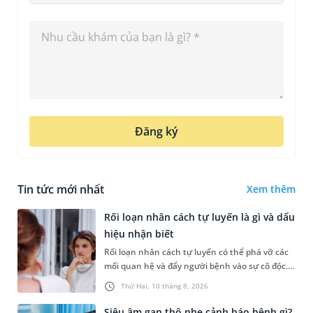
Đăng ký
Tin tức mới nhất
Xem thêm
Rối loạn nhân cách tự luyến là gì và dấu
hiệu nhận biết
Rối loạn nhân cách tự luyến có thể phá vỡ các
mối quan hệ và đẩy người bệnh vào sự cô độc.
Vậy tự luyến là gì, dấu hiệu nhận biết, nguyên
Thứ Hai, 10 tháng 8, 2026
nhân và điều trị tì...
Siêu âm gan thô nhẹ cảnh báo bệnh gì?