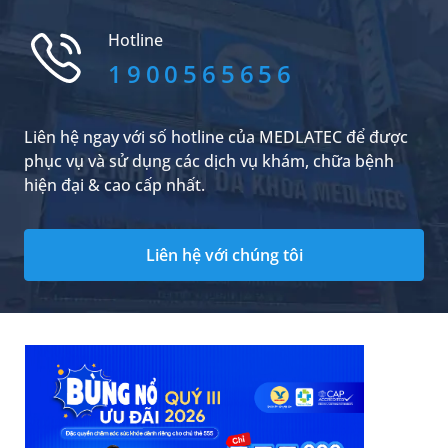
huyết áp kèm tổn thương ở một số cơ quan.
Việc nhận biết sớm dấu hiệu, hiểu rõ nguyên
Hotline
nhân và chủ động phòng ngừa sẽ góp phần
giảm nguy cơ xảy ra những biến chứng nguy
1900565656
hiểm trong thai kỳ.
Liên hệ ngay với số hotline của MEDLATEC để được
phục vụ và sử dụng các dịch vụ khám, chữa bệnh
hiện đại & cao cấp nhất.
Liên hệ với chúng tôi