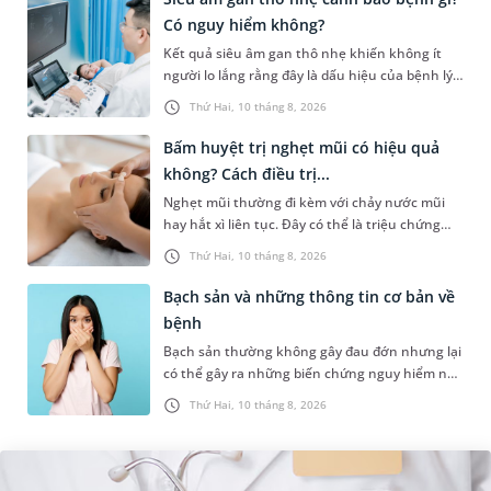
Có nguy hiểm không?
Kết quả siêu âm gan thô nhẹ khiến không ít
người lo lắng rằng đây là dấu hiệu của bệnh lý
nguy hiểm hay chỉ là thay đổi tạm thời của gan
Thứ Hai, 10 tháng 8, 2026
và có thể hồi phục....
Bấm huyệt trị nghẹt mũi có hiệu quả
không? Cách điều trị...
Nghẹt mũi thường đi kèm với chảy nước mũi
hay hắt xì liên tục. Đây có thể là triệu chứng
của một số bệnh lý như cảm cúm, viêm mũi
Thứ Hai, 10 tháng 8, 2026
xoang,... Khi bị nghẹt mũi,...
Bạch sản và những thông tin cơ bản về
bệnh
Bạch sản thường không gây đau đớn nhưng lại
có thể gây ra những biến chứng nguy hiểm nếu
không được phát hiện và điều trị sớm. Những
Thứ Hai, 10 tháng 8, 2026
thông tin dưới đây sẽ gi...