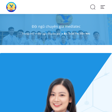
Search
Open
Menu
Đội ngũ chuyên gia medlatec
Trang chủ
Đội ngũ chuyên gia
BS. Trần Thị Yến Nhi