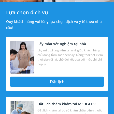
Lựa chọn dịch vụ
Quý khách hàng vui lòng lựa chọn dịch vụ y tế theo nhu
cầu!
Lấy mẫu xét nghiệm tại nhà
Lấy mẫu xét nghiệm tại nhà giúp khách hàng
chủ động tầm soát bệnh lý. Đồng thời tiết kiệm
thời gian đi lại, chờ đợi kết quả với mức chi phí
hợp lý.
Đặt lịch
Đặt lịch thăm khám tại MEDLATEC
Đặt lịch khám tại cơ sở khám chữa bệnh thuộc