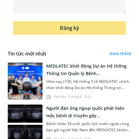
Đăng ký
Tin tức mới nhất
Xem thêm
MEDLATEC khởi động Dự án Hệ thống
Thông tin Quản lý Bệnh...
Hôm nay (7/8), Hệ thống Y tế MEDLATEC chính
thức khởi động Dự án Hệ thống Thông tin
Quản lý Bệnh viện (HIS - Hospital Information
Thứ Bảy, 8 tháng 8, 2026
System) giai đoạn mới. Dự á...
Người đàn ông ngoại quốc phát hiện
mắc bệnh di truyền gây...
Bệnh nhân 35 tuổi, quốc tịch nước ngoài cùng
bạn gái người Việt Nam đến MEDLATEC khám
sức khỏe tiền hôn nhân. Qua thăm khám và
Thứ Bảy, 8 tháng 8, 2026