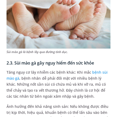
Sùi mào gà là bệnh lây qua đường tình dục.
2.3. Sùi mào gà gây nguy hiểm đến sức khỏe
Tăng nguy cơ lây nhiễm các bệnh khác: Khi mắc
bệnh sùi
mào gà
, bệnh nhân dễ phải đối mặt với nhiều bệnh lý
khác. Những nốt sần sùi có chứa mủ và khi vỡ ra, mủ có
thể chảy và tạo ra vết thương hở. Đây chính là cơ hội để
các tác nhân từ bên ngoài xâm nhập và gây bệnh.
Ảnh hưởng đến khả năng sinh sản: Nếu không được điều
trị kịp thời, hiệu quả, khuẩn bệnh có thể lấn sâu vào bên