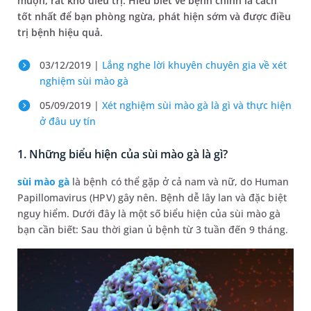
muộn, rất khó điều trị. Hiểu biết về bệnh chính là cách
tốt nhất để bạn phòng ngừa, phát hiện sớm và được điều
trị bệnh hiệu quả.
03/12/2019 |
Lắng nghe lời khuyên chuyên gia về xét
nghiệm sùi mào gà
05/09/2019 |
Xét nghiệm sùi mào gà là gì và thực hiện
ở đâu uy tín
1. Những biểu hiện của sùi mào gà là gì?
sùi mào gà
là bệnh có thể gặp ở cả nam và nữ, do Human
Papillomavirus (HPV) gây nên. Bệnh dễ lây lan và đặc biệt
nguy hiểm. Dưới đây là một số biểu hiện của sùi mào gà
bạn cần biết: Sau thời gian ủ bệnh từ 3 tuần đến 9 tháng.