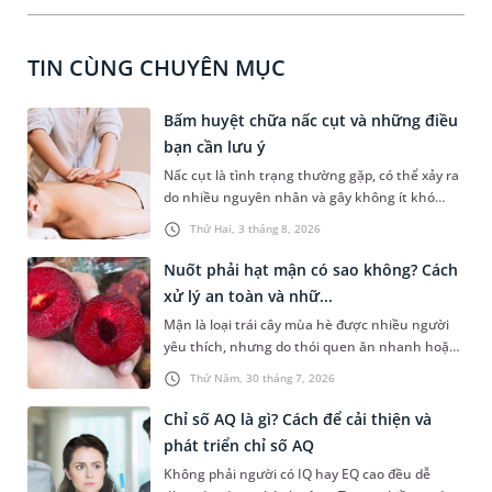
TIN CÙNG CHUYÊN MỤC
Bấm huyệt chữa nấc cụt và những điều
bạn cần lưu ý
Nấc cụt là tình trạng thường gặp, có thể xảy ra
do nhiều nguyên nhân và gây không ít khó
chịu. Bấm huyệt chữa nấc cụt là một trong
Thứ Hai, 3 tháng 8, 2026
những phương pháp được nhiều người tìm
hiểu để hỗ trợ tình trạng này. Mời bạn cùng
Nuốt phải hạt mận có sao không? Cách
tìm hiểu sâu hơn về phương pháp chữa nấc cụt
xử lý an toàn và nhữ...
này trong bài viết dưới đây.
Mận là loại trái cây mùa hè được nhiều người
yêu thích, nhưng do thói quen ăn nhanh hoặc
sơ suất, không ít người đã vô tình nuốt phải
Thứ Năm, 30 tháng 7, 2026
hạt mận. Cấu tạo hạt mận thường cứng, có hai
đầu nhọn nên khi đi vào đường tiêu hóa rất dễ
Chỉ số AQ là gì? Cách để cải thiện và
gây ra tâm lý hoang mang, lo lắng cho người
phát triển chỉ số AQ
gặp phải. Bài viết dưới đây sẽ giải đáp chi tiết
Không phải người có IQ hay EQ cao đều dễ
giúp bạn thắc mắc nuốt phải hạt mận có sao