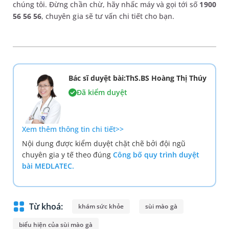
chúng tôi. Đừng chần chừ, hãy nhấc máy và gọi tới số
1900
56 56 56
, chuyên gia sẽ tư vấn chi tiết cho bạn.
Bác sĩ duyệt bài:ThS.BS Hoàng Thị Thúy
Đã kiểm duyệt
Xem thêm thông tin chi tiết>>
Nội dung được kiểm duyệt chặt chẽ bởi đội ngũ
chuyên gia y tế theo đúng
Công bố quy trình duyệt
bài MEDLATEC.
Từ khoá:
khám sức khỏe
sùi mào gà
biểu hiện của sùi mào gà