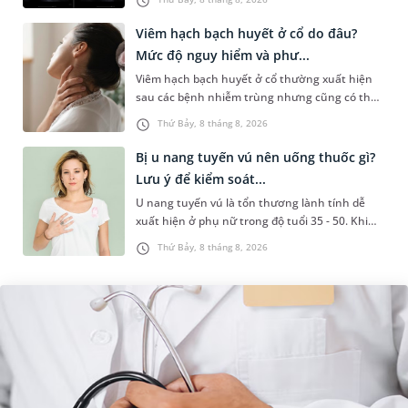
làm các xét nghiệm chuyên sâu,...
Viêm hạch bạch huyết ở cổ do đâu?
Mức độ nguy hiểm và phư...
Viêm hạch bạch huyết ở cổ thường xuất hiện
sau các bệnh nhiễm trùng nhưng cũng có thể
liên quan đến lao hạch hoặc ung thư. Để tìm
Thứ Bảy, 8 tháng 8, 2026
hiểu nguyên nhân gây viêm,...
Bị u nang tuyến vú nên uống thuốc gì?
Lưu ý để kiểm soát...
U nang tuyến vú là tổn thương lành tính dễ
xuất hiện ở phụ nữ trong độ tuổi 35 - 50. Khi
được chẩn đoán mắc bệnh, nhiều người
Thứ Bảy, 8 tháng 8, 2026
thường băn khoăn u nang tuyến v...