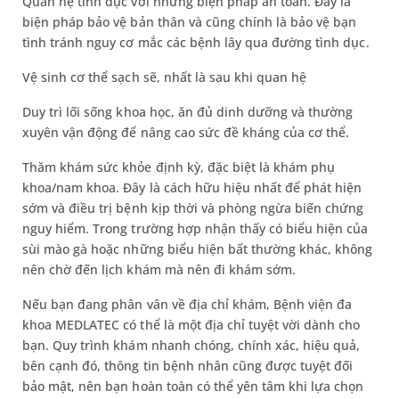
Quan hệ tình dục với những biện pháp an toàn. Đây là
biện pháp bảo vệ bản thân và cũng chính là bảo vệ bạn
tình tránh nguy cơ mắc các bệnh lây qua đường tình dục.
Vệ sinh cơ thể sạch sẽ, nhất là sau khi quan hệ
Duy trì lối sống khoa học, ăn đủ dinh dưỡng và thường
xuyên vận động để nâng cao sức đề kháng của cơ thể.
Thăm khám sức khỏe định kỳ, đặc biệt là khám phụ
khoa/nam khoa. Đây là cách hữu hiệu nhất để phát hiện
sớm và điều trị bệnh kịp thời và phòng ngừa biến chứng
nguy hiểm. Trong trường hợp nhận thấy có biểu hiện của
sùi mào gà hoặc những biểu hiện bất thường khác, không
nên chờ đến lịch khám mà nên đi khám sớm.
Nếu bạn đang phân vân về địa chỉ khám, Bệnh viện đa
khoa MEDLATEC có thể là một địa chỉ tuyệt vời dành cho
bạn. Quy trình khám nhanh chóng, chính xác, hiệu quả,
bên cạnh đó, thông tin bệnh nhân cũng được tuyệt đối
bảo mật, nên bạn hoàn toàn có thể yên tâm khi lựa chọn