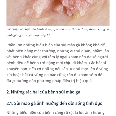
Biểu hiện nổi bật của bệnh là mụn, u nhú mọc thành đám, thành vùng có
hình giống mào gà hoặc súp lơ.
Phần lớn những biểu hiện của sùi mào gà không khó để
phát hiện bằng mắt thường, nhưng vì chủ quan, nhầm lẫn
với bệnh khác cùng với tâm lý ngại khám nên đa số người
bệnh đều để bệnh trở nặng mới chịu đi khám. Các bác sĩ
khuyên bạn, nếu có những nốt sần, u nhú mọc lên ở vùng
kín hoặc bất cứ vùng da nào cũng cần đi khám sớm để
được hướng dẫn phương pháp điều trị hiệu quả.
2. Những tác hại của bệnh sùi mào gà
2.1. Sùi mào gà ảnh hưởng đến đời sống tình dục
Những biểu hiện của bệnh càng rõ rệt là lúc ảnh hưởng