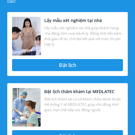
cầu!
Lấy mẫu xét nghiệm tại nhà
Lấy mẫu xét nghiệm tại nhà giúp khách hàng
chủ động tầm soát bệnh lý. Đồng thời tiết kiệm
thời gian đi lại, chờ đợi kết quả với mức chi phí
hợp lý.
Đặt lịch
Đặt lịch thăm khám tại MEDLATEC
Đặt lịch khám tại cơ sở khám chữa bệnh thuộc
Hệ thống Y tế MEDLATEC giúp chủ động thời
gian, hạn chế tiếp xúc đông người.