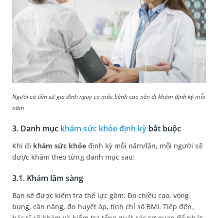
Người có tiền sử gia đình nguy cơ mắc bệnh cao nên đi khám định kỳ mỗi
năm
3. Danh mục
khám sức khỏe định kỳ
bắt buộc
Khi đi
khám sức khỏe
định kỳ mỗi năm/lần, mỗi người sẽ
được khám theo từng danh mục sau:
3.1. Khám lâm sàng
Bạn sẽ được kiểm tra thể lực gồm: Đo chiều cao, vòng
bụng, cân nặng, đo huyết áp, tính chỉ số BMI. Tiếp đến,
bác sĩ sẽ khám và kiểm tra tổng quát các cơ quan để phát