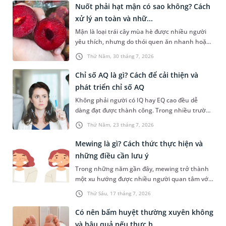
hiểu để hỗ trợ tình trạng này. Mời bạn cùng
Nuốt phải hạt mận có sao không? Cách
tìm hiểu sâu hơn về phương pháp chữa nấc cụt
xử lý an toàn và nhữ...
này trong bài viết dưới đây.
Mận là loại trái cây mùa hè được nhiều người
yêu thích, nhưng do thói quen ăn nhanh hoặc
sơ suất, không ít người đã vô tình nuốt phải
Thứ Năm, 30 tháng 7, 2026
hạt mận. Cấu tạo hạt mận thường cứng, có hai
đầu nhọn nên khi đi vào đường tiêu hóa rất dễ
Chỉ số AQ là gì? Cách để cải thiện và
gây ra tâm lý hoang mang, lo lắng cho người
phát triển chỉ số AQ
gặp phải. Bài viết dưới đây sẽ giải đáp chi tiết
Không phải người có IQ hay EQ cao đều dễ
giúp bạn thắc mắc nuốt phải hạt mận có sao
dàng đạt được thành công. Trong nhiều trường
không dưới góc nhìn y khoa và hướng dẫn cách
hợp, khả năng đứng vững trước áp lực, thích
xử trí an toàn, kịp thời nhất.
Thứ Năm, 23 tháng 7, 2026
nghi với nghịch cảnh và không bỏ cuộc mới là
yếu tố tạo nên sự khác biệt. Đây cũng chính là
Mewing là gì? Cách thức thực hiện và
điều được phản ánh qua chỉ số AQ. Vậy chỉ số
những điều cần lưu ý
AQ là gì, được xác định ra sao và làm thế nào để
Trong những năm gần đây, mewing trở thành
cải thiện chỉ số này? Hãy cùng tìm hiểu trong
một xu hướng được nhiều người quan tâm với
bài viết dưới đây.
mục tiêu cải thiện đường nét khuôn mặt mà
Thứ Sáu, 17 tháng 7, 2026
không cần phẫu thuật. Vậy mewing là gì, hiệu
quả thực tế ra sao và cần lưu ý những gì để hạn
Có nên bấm huyệt thường xuyên không
chế nguy cơ ảnh hưởng đến sức khỏe răng
và hậu quả nếu thực h...