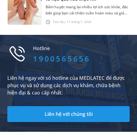
hàm mặt?
Bấm huyệt mang lại nhiều lợi ích sức khỏe, đặc
biệt giúp bạn cải thiện tuần hoàn máu và giảm
căng thẳng hiệu quả. Do đó, rất nhiều người đã
Thứ Sáu, 17 tháng 7, 2026
lựa chọn phương pháp chăm sóc sức khỏe tự
nhiên này. Trong đó, những vấn đề được nhiều
người quan tâm là có nên bấm huyệt thường
xuyên không và tần suất bấm huyệt như thế
Hotline
nào là hợp lý. Dưới đây là câu trả lời cụ thể.
1900565656
Liên hệ ngay với số hotline của MEDLATEC để được
phục vụ và sử dụng các dịch vụ khám, chữa bệnh
hiện đại & cao cấp nhất.
Liên hệ với chúng tôi