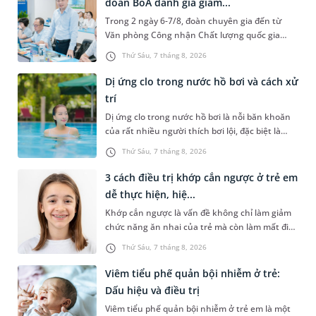
đoàn BoA đánh giá giám...
Trong 2 ngày 6-7/8, đoàn chuyên gia đến từ
Văn phòng Công nhận Chất lượng quốc gia
(BoA) đã ghi nhận và đánh giá cao nỗ lực duy trì
Thứ Sáu, 7 tháng 8, 2026
hệ thống quản lý chất lượ...
Dị ứng clo trong nước hồ bơi và cách xử
trí
Dị ứng clo trong nước hồ bơi là nỗi băn khoăn
của rất nhiều người thích bơi lội, đặc biệt là
những trường hợp thường xuyên bơi ở những
Thứ Sáu, 7 tháng 8, 2026
hồ bơi nhân tạo. Bài v...
3 cách điều trị khớp cắn ngược ở trẻ em
dễ thực hiện, hiệ...
Khớp cắn ngược là vấn đề không chỉ làm giảm
chức năng ăn nhai của trẻ mà còn làm mất đi
sự cân đối của khuôn mặt. Do đó, cần khắc
Thứ Sáu, 7 tháng 8, 2026
phục sớm tình trạng này để...
Viêm tiểu phế quản bội nhiễm ở trẻ:
Dấu hiệu và điều trị
Viêm tiểu phế quản bội nhiễm ở trẻ em là một