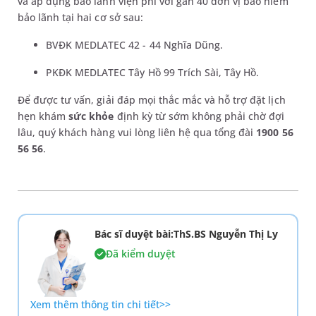
và áp dụng bảo lãnh viện phí với gần 40 đơn vị bảo hiểm
bảo lãnh tại hai cơ sở sau:
BVĐK MEDLATEC 42 - 44 Nghĩa Dũng.
PKĐK MEDLATEC Tây Hồ 99 Trích Sài, Tây Hồ.
Để được tư vấn, giải đáp mọi thắc mắc và hỗ trợ đặt lịch
hẹn khám
sức khỏe
định kỳ từ sớm không phải chờ đợi
lâu, quý khách hàng vui lòng liên hệ qua tổng đài
1900 56
56 56
.
Bác sĩ duyệt bài:ThS.BS Nguyễn Thị Ly
Đã kiểm duyệt
Xem thêm thông tin chi tiết>>