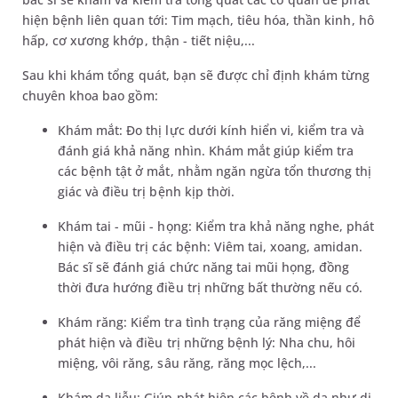
hiện bệnh liên quan tới: Tim mạch, tiêu hóa, thần kinh, hô
hấp, cơ xương khớp, thận - tiết niệu,...
Sau khi khám tổng quát, bạn sẽ được chỉ định khám từng
chuyên khoa bao gồm:
Khám mắt: Đo thị lực dưới kính hiển vi, kiểm tra và
đánh giá khả năng nhìn. Khám mắt giúp kiểm tra
các bệnh tật ở mắt, nhằm ngăn ngừa tổn thương thị
giác và điều trị bệnh kịp thời.
Khám tai - mũi - họng: Kiểm tra khả năng nghe, phát
hiện và điều trị các bệnh: Viêm tai, xoang, amidan.
Bác sĩ sẽ đánh giá chức năng tai mũi họng, đồng
thời đưa hướng điều trị những bất thường nếu có.
Khám răng: Kiểm tra tình trạng của răng miệng để
phát hiện và điều trị những bệnh lý: Nha chu, hôi
miệng, vôi răng, sâu răng, răng mọc lệch,...
Khám da liễu: Giúp phát hiện các bệnh về da như dị