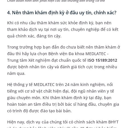
Chẩn đoán hình ảnh phát hiện các bất thường bên trong cơ thể
4. Nên thăm khám định kỳ ở đâu uy tín, chính xác?
Khi có nhu cầu thăm khám sức khỏe định kỳ, bạn nên
tham khảo dịch vụ tại nơi uy tín, chuyên nghiệp để có kết
quả chính xác, đáng tin cậy.
Trong trường hợp bạn đắn đo chưa biết nên thăm khám ở
đâu thì hãy lựa chọn Bệnh viện Đa khoa MEDLATEC -
Trung tâm Xét nghiệm đạt chuẩn quốc tế
ISO 15189:2012
được bệnh nhân tin cậy và đánh giá tích cực trong nhiều
năm qua.
Hệ thống y tế MEDLATEC trên 24 năm kinh nghiệm, nổi
tiếng với cơ sở vật chất hiện đại, đội ngũ nhân viên y tế
giàu chuyên môn. Khi thăm khám định kỳ tại đây, bạn
hoàn toàn an tâm điều trị bởi bác sĩ hàng đầu, chuyên gia
có trình độ được đào tạo bài bản.
Hiện nay, dịch vụ của chúng tôi có chính sách khám BHYT